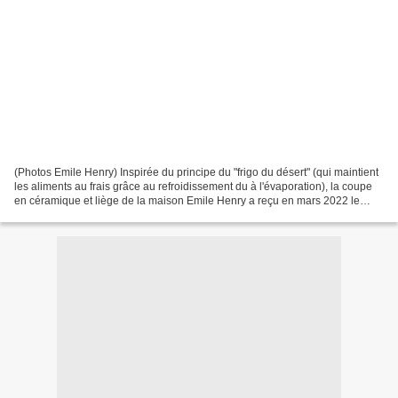
(Photos Emile Henry) Inspirée du principe du "frigo du désert" (qui maintient
les aliments au frais grâce au refroidissement du à l'évaporation), la coupe
en céramique et liège de la maison Emile Henry a reçu en mars 2022 le
Kitchen Innovation Award 2022...