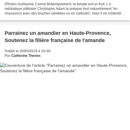
(Photos Guillaume Czerw) Botaniquement, la tomate est un fruit. L e
médiatique pâtissier Christophe Adam la prépare tout naturellement "en
chaussons avec des touches vanillées ou en clafoutis", mais il ne s'interdit
pas de s'amuser à imaginer des versions...
Parrainez un amandier en Haute-Provence,
Soutenez la filière française de l'amande
Publié le 20/05/2019 à 16:40
Par
Catherine Thenes