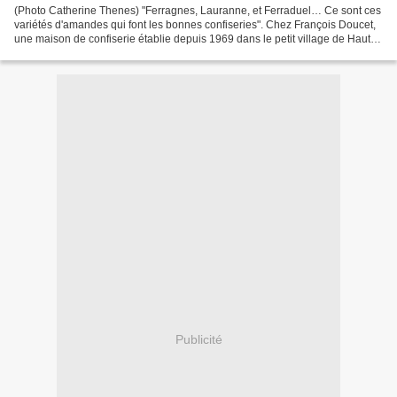
(Photo Catherine Thenes) "Ferragnes, Lauranne, et Ferraduel… Ce sont ces
variétés d'amandes qui font les bonnes confiseries". Chez François Doucet,
une maison de confiserie établie depuis 1969 dans le petit village de Haute-
Provence Oraison, on ne jure...
Publicité