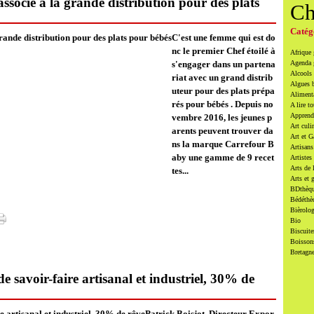
associé à la grande distribution pour des plats
Ch
Catég
C'est une femme qui est do
nc le premier Chef étoilé à
Afrique
s'engager dans un partena
Agenda
Alcools 
riat avec un grand distrib
Algues 
uteur pour des plats prépa
Alimenta
rés pour bébés . Depuis no
A lire to
Apprendr
vembre 2016, les jeunes p
Art culi
arents peuvent trouver da
Art et 
ns la marque Carrefour B
Artisans
aby une gamme de 9 recet
Artistes
Arts de 
tes...
Arts et 
BDthèqu
Bédéthè
Bièrolog
Bio
Biscuite
Boissons
Bretagn
 savoir-faire artisanal et industriel, 30% de
Patrick Boisjot, Directeur Expor