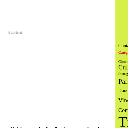
Publicité
Conta
Catég
Choco
Cul
fromag
Par
Douc
Vin
Com
T