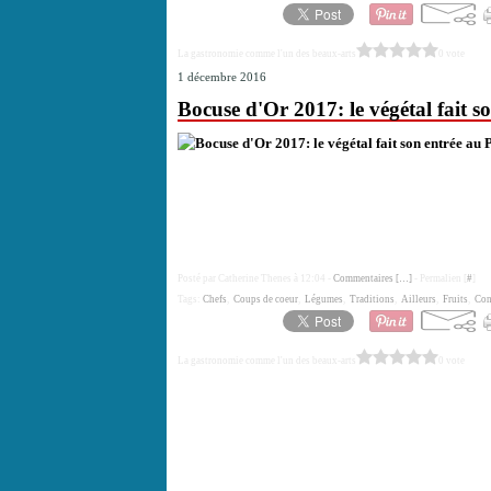
La gastronomie comme l'un des beaux-arts
0 vote
1 décembre 2016
Bocuse d'Or 2017: le végétal fait 
Posté par Catherine Thenes à 12:04 -
Commentaires [
…
]
- Permalien [
#
]
Tags:
Chefs
,
Coups de coeur
,
Légumes
,
Traditions
,
Ailleurs
,
Fruits
,
Con
La gastronomie comme l'un des beaux-arts
0 vote