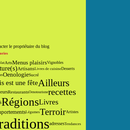
cter le propriétaire du blog
ories
Menus plaisirs
Arts
lat
Vignobles
ture(s)
Artisans
Desserts
Livres de cuisine
Oenologie
Sucré
es
Ailleurs
is est une fête
recettes
eurs
Restaurants
Oenotourisme
Régions
Livres
s
Terroir
portements
Artistes
Légumes
raditions
adresses
Tendances