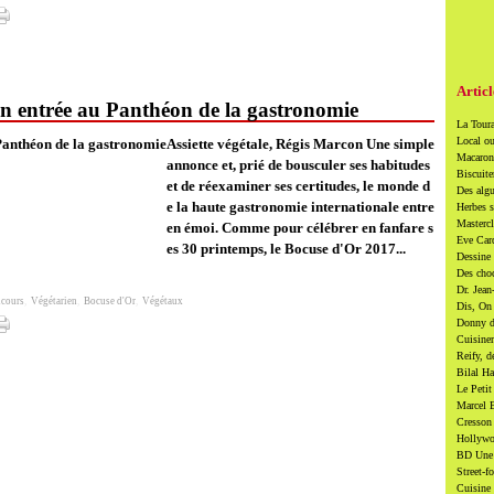
Articl
son entrée au Panthéon de la gastronomie
La Toura
Local ou
Assiette végétale, Régis Marcon Une simple
Macarons
annonce et, prié de bousculer ses habitudes
Biscuite
et de réexaminer ses certitudes, le monde d
Des algu
e la haute gastronomie internationale entre
Herbes s
Mastercl
en émoi. Comme pour célébrer en fanfare s
Eve Card
es 30 printemps, le Bocuse d'Or 2017...
Dessine 
Des cho
Dr. Jean
cours
,
Végétarien
,
Bocuse d'Or
,
Végétaux
Dis, On 
Donny di
Cuisiner
Reify, d
Bilal Ha
Le Petit
Marcel B
Cresson 
Hollywoo
BD Une t
Street-f
Cuisine 