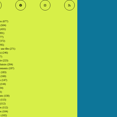
ons
(677)
s
(504)
s
(431)
391)
377)
(372)
295)
t une fête
(271)
(s)
(246)
7)
gie
(223)
laisirs
(204)
tements
(197)
s
(183)
s
(160)
rs
(147)
s
(144)
34)
1)
ants
(130)
s
(113)
(112)
es
(112)
es
(104)
at
(102)