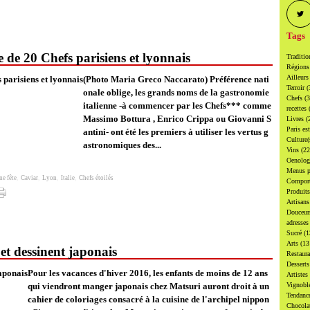
Tags
te de 20 Chefs parisiens et lyonnais
Traditi
Région
Ailleur
(Photo Maria Greco Naccarato) Préférence nati
Terroir
(
onale oblige, les grands noms de la gastronomie
Chefs
(
italienne -à commencer par les Chefs*** comme
recettes
Massimo Bottura , Enrico Crippa ou Giovanni S
Livres
(
Paris es
antini- ont été les premiers à utiliser les vertus g
Culture
astronomiques des...
Vins
(22
Oenolo
Menus p
ne fête
,
Caviar
,
Lyon
,
Italie
,
Chefs étoilés
Compor
Produit
Artisan
Douceu
adresse
Sucré
(1
Arts
(13
et dessinent japonais
Restaur
Dessert
Pour les vacances d'hiver 2016, les enfants de moins de 12 ans
Artistes
qui viendront manger japonais chez Matsuri auront droit à un
Vignobl
Tendanc
cahier de coloriages consacré à la cuisine de l'archipel nippon
Chocol