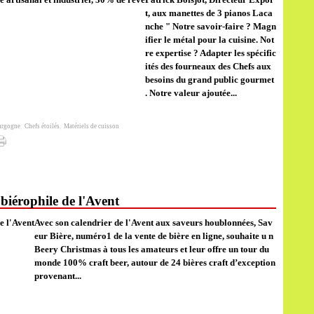
t, aux manettes de 3 pianos Laca
nche " Notre savoir-faire ? Magn
ifier le métal pour la cuisine. Not
re expertise ? Adapter les spécific
ités des fourneaux des Chefs aux
besoins du grand public gourmet
. Notre valeur ajoutée...
urgogne
,
Chefs étoilés
,
Matériels de cuisson
biérophile de l'Avent
Avec son calendrier de l'Avent aux saveurs houblonnées, Sav
eur Bière, numéro1 de la vente de bière en ligne, souhaite u n
Beery Christmas à tous les amateurs et leur offre un tour du
monde 100% craft beer, autour de 24 bières craft d’exception
provenant...