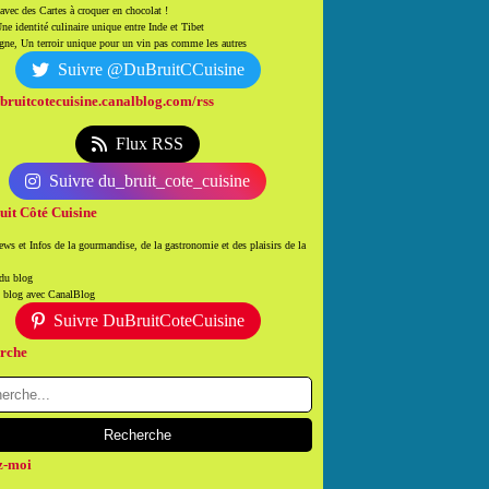
 avec des Cartes à croquer en chocolat !
ne identité culinaire unique entre Inde et Tibet
ne, Un terroir unique pour un vin pas comme les autres
Suivre @DuBruitCCuisine
/bruitcotecuisine.canalblog.com/rss
Flux RSS
Suivre du_bruit_cote_cuisine
uit Côté Cuisine
ws et Infos de la gourmandise, de la gastronomie et des plaisirs de la
 du blog
n blog avec CanalBlog
Suivre DuBruitCoteCuisine
rche
z-moi