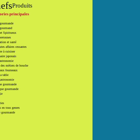
efs
Produits
ories principales
 gourmande
 gourmand
et Spiritueux
bretonnes
tion et santé
utes affaires cessantes
e à cuisiner
naire japonais
Gastronomie
 des métiers de bouche
 aux fourneaux
la table
gastronomie
e gourmande
que gourmande
ie
ries
 en tous genres
e gourmande