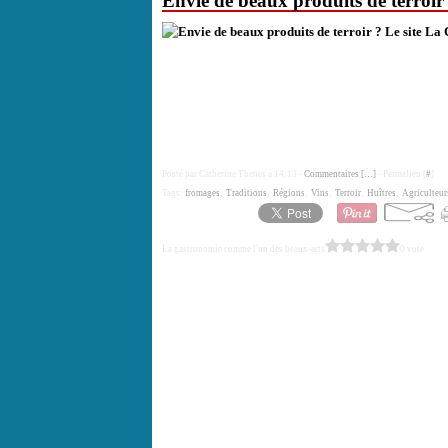
Envie de beaux produits de terroir 
Posté par Catherine Thenes à 14:13 -
Commentaires [
…
]
- Permalien [
#
]
Tags:
fromages
,
Traditions
,
Régions
,
Vins
,
Terroir
,
Huîtres
,
Agriculteur
La gastronomie comme l'un des beaux-arts
0 vote