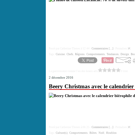
Posté par Catherine Thenes à 12:44 -
Commentaires [
…
]
- Permalien [
#
]
Tags:
Cuisine
,
Chefs
,
Régions
,
Comportements
,
Tendances
,
Design
,
Bo
La gastronomie comme l'un des beaux-arts
0 vote
2 décembre 2016
Beery Christmas avec le calendrier 
Posté par Catherine Thenes à 06:25 -
Commentaires [
…
]
- Permalien [
#
]
Tags:
Culture(s)
,
Comportements
,
Bières
,
Noël
,
Houblon