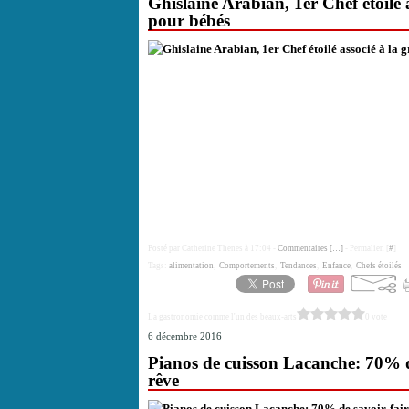
Ghislaine Arabian, 1er Chef étoilé 
pour bébés
Posté par Catherine Thenes à 17:04 -
Commentaires [
…
]
- Permalien [
#
]
Tags:
alimentation
,
Comportements
,
Tendances
,
Enfance
,
Chefs étoilés
La gastronomie comme l'un des beaux-arts
0 vote
6 décembre 2016
Pianos de cuisson Lacanche: 70% de
rêve