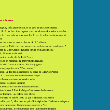
es récents
ngelle, spécialiste des huiles de goût et des sauces froides
 bio ? Les deux font la paire pour une alimentation saine et durable
 de Riquewihr au yuzu pour les 30 ans de la Maison Alsacienne de
rie
es bretonnes en version Tartare bio à l'indienne
auvages, Mettez-les dans vos recettes ou faites-en des condiments !
ass du Chef Gabriele Ravasio sur les fromages italiens
i, 50 nuances de food
moi un sushi, dit Le Petit Prince
colats en hommage au mouvement Bauhaus
-Michel Cohen + Airfryer, Un duo gagnant
mange quoi ce soir ? Des carottes !
ner, Un fast-food d'autoroute au coeur de la BD de Pochep
 à la nordique avec une roche volcanique
es barres protéinées en version salée
mdad, Solitudes urbaines
 Larousse des cuisines méditerranéennes
roodthaers, L'histoire belge d'une casserole de moules
de fontaine, Une salade pour l'hiver
d dans les années 1940 vu par le cinéaste Jean Renoir
able pour 3, Vins rares et spécialités régionales d'Italie en mode polar
ood à la française, 85 très bonnes adresses à Paris
et nourriture. Incontournables dans la littérature française