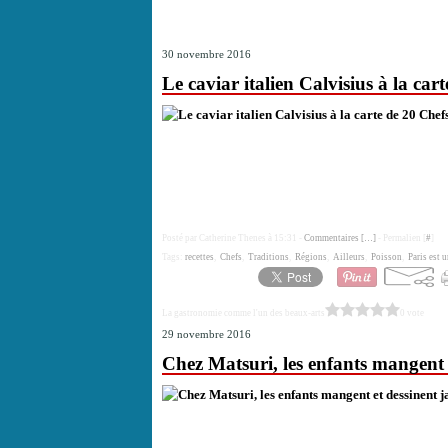
30 novembre 2016
Le caviar italien Calvisius à la car
Posté par Catherine Thenes à 15:31 -
Commentaires [
…
]
- Permalien [
#
]
Tags:
recettes
,
Chefs
,
Traditions
,
Régions
,
Ailleurs
,
Poisson
,
Paris est u
La gastronomie comme l'un des beaux-arts
0 vote
29 novembre 2016
Chez Matsuri, les enfants mangent 