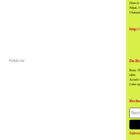
Dites-le
Népal, U
Champag
http:/
Publicité
Du Br
Buzz, Ne
table.
Accueil
Créer u
Reche
Suive