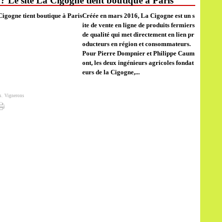
? Le site La Cigogne tient boutique à Paris
Créée en mars 2016, La Cigogne est un s
ite de vente en ligne de produits fermiers
de qualité qui met directement en lien pr
oducteurs en région et consommateurs.
Pour Pierre Dompnier et Philippe Caum
ont, les deux ingénieurs agricoles fondat
eurs de la Cigogne,...
s
,
Vignerons