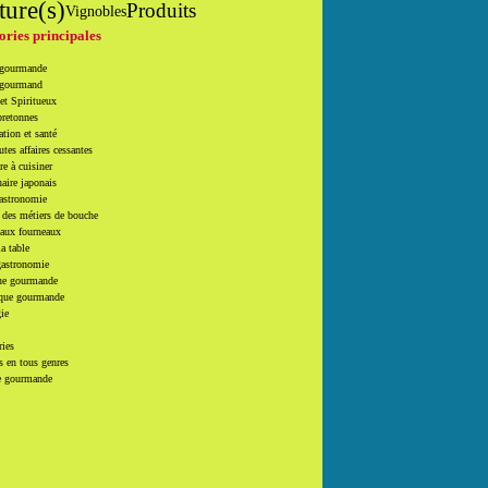
ture(s)
Produits
Vignobles
ories principales
 gourmande
 gourmand
et Spiritueux
bretonnes
tion et santé
utes affaires cessantes
e à cuisiner
naire japonais
Gastronomie
 des métiers de bouche
 aux fourneaux
la table
gastronomie
e gourmande
que gourmande
ie
ries
 en tous genres
e gourmande