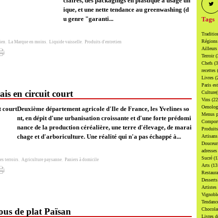
claires, des packagings en plastique à usage un
ique, et une nette tendance au greenwashing (d
u genre "garanti...
Tags
Traditi
Région
ien
,
La Marque en moins
,
Liquide vaisselle
,
Produits d'entretien
Ailleur
Terroir
(
Chefs
(
recettes
Livres
(
Paris es
ais en circuit court
Culture
Vins
(22
Oenolo
Deuxième département agricole d'Ile de France, les Yvelines so
Menus p
nt, en dépit d'une urbanisation croissante et d'une forte prédomi
Compor
nance de la production céréalière, une terre d'élevage, de marai
Produit
chage et d'arboriculture. Une réalité qui n'a pas échappé à...
Artisan
Douceu
adresse
Sucré
(1
es terroirs
,
Agriculture paysanne
,
Paniers à domicile
Arts
(13
Restaur
Dessert
Artistes
Vignobl
Tendanc
sous de plat Païsan
Chocol
Livres d