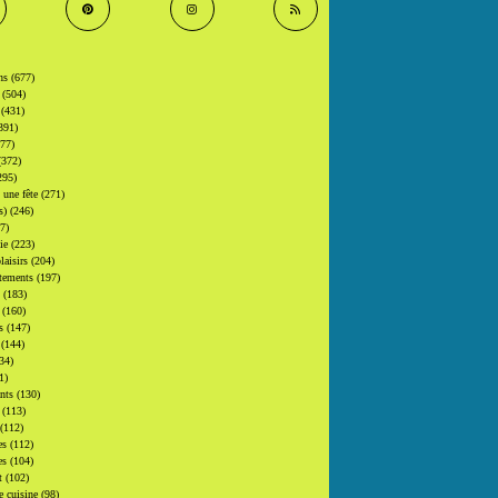
ons
(677)
s
(504)
s
(431)
391)
377)
(372)
295)
t une fête
(271)
(s)
(246)
7)
gie
(223)
laisirs
(204)
tements
(197)
s
(183)
s
(160)
rs
(147)
s
(144)
34)
1)
ants
(130)
s
(113)
(112)
es
(112)
es
(104)
at
(102)
e cuisine
(98)