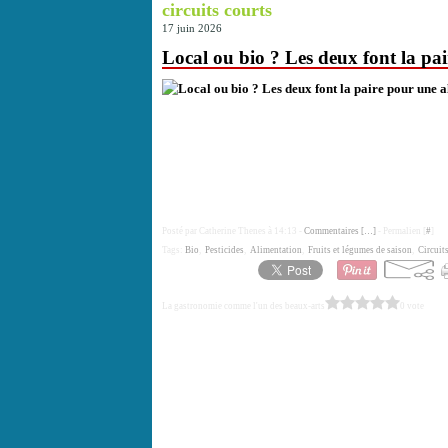
circuits courts
17 juin 2026
Local ou bio ? Les deux font la pa
Posté par Catherine Thenes à 14:13 -
Commentaires [
…
]
- Permalien [
#
]
Tags:
Bio
,
Pesticides
,
Alimentation
,
Fruits et légumes de saison
,
Circuit
La gastronomie comme l'un des beaux-arts
0 vote