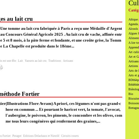
Cul
Catég
ges au lait cru
Afrique
Agenda
Une tomme au lait cru fabriquée à Paris a reçu une Médaille d'Argent
Alcools 
Algues 
au Concours Général Agricole 2025 . Au lait cru de vache, affinée entr
Alimenta
e 5 et 8 mois, à la pâte ferme et fondante, et une croûte grise, la Tomm
A lire to
e La Chapelle est produite dans le 18ème...
Apprendr
Art culi
Art et 
is est une fête
,
Lait
,
Yaourts au lait cru
,
Traditions
,
Artisans
Artisans
Artistes
Arts de 
Arts et 
BDthèqu
Bédéthè
Bièrolog
 méthode Fortier
Bio
Biscuite
(Illustrations Flore Avram) A priori, ces légumes n'ont pas grand-c
Boissons
Bretagn
hose en commun ... Et pourtant le haricot vert, la tomate, l'avocat,
l'aubergine, le poivron, les piments, le concombre et les olives, com
me tous leurs congénères qui renferment des graines,...
n Fortier
,
Potager
,
Editions Delachaux et Niestlé
,
Circuits courts