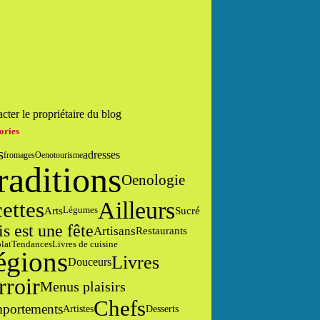
cter le propriétaire du blog
ories
s
adresses
fromages
Oenotourisme
raditions
Oenologie
Ailleurs
cettes
Arts
Sucré
Légumes
is est une fête
Artisans
Restaurants
lat
Tendances
Livres de cuisine
égions
Livres
Douceurs
rroir
Menus plaisirs
Chefs
portements
Desserts
Artistes