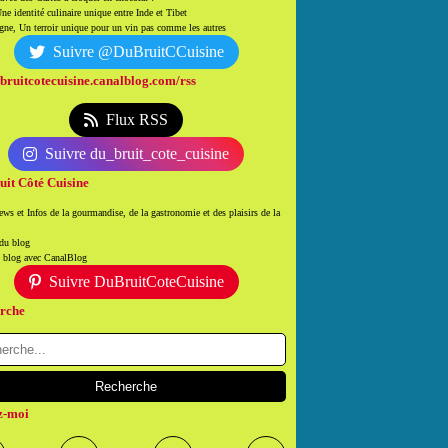
ne identité culinaire unique entre Inde et Tibet
ne, Un terroir unique pour un vin pas comme les autres
Suivre @DuBruitCCuisine
/bruitcotecuisine.canalblog.com/rss
Flux RSS
Suivre du_bruit_cote_cuisine
uit Côté Cuisine
ws et Infos de la gourmandise, de la gastronomie et des plaisirs de la
 du blog
n blog avec CanalBlog
Suivre DuBruitCoteCuisine
rche
z-moi