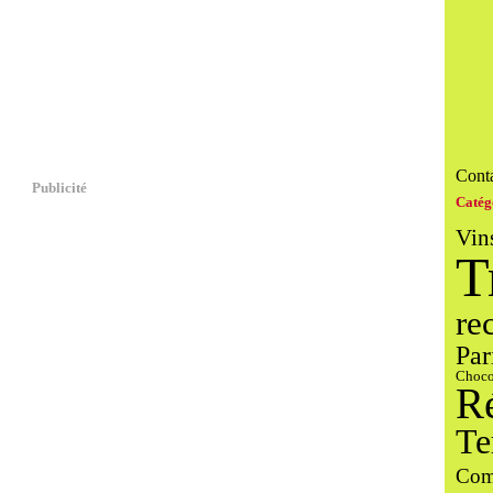
Conta
Publicité
Catég
Vin
T
re
Par
Choco
R
Te
Com