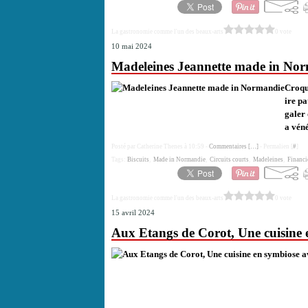
La gastronomie comme l'un des beaux-arts
0 vote
10 mai 2024
Madeleines Jeannette made in No
Croque
ire pa
galer
a véné
Posté par Catherine Thenes à 10:59 -
Commentaires [
…
]
- Permalien [
#
]
Tags:
Biscuits
,
Made in Normandie
,
Circuits courts
,
Madeleines
,
Financi
La gastronomie comme l'un des beaux-arts
0 vote
15 avril 2024
Aux Etangs de Corot, Une cuisine en