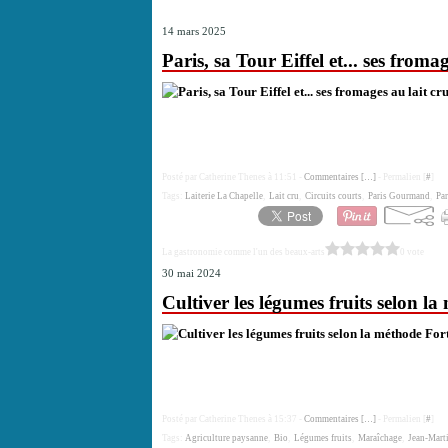
14 mars 2025
Paris, sa Tour Eiffel et... ses froma
Posté par Catherine Thenes à 11:51 -
Commentaires [
…
]
- Permalien [
#
]
Tags:
Laiterie La Chapelle
,
Lait cru
,
Circuits courts
,
Paris Gourmand
,
Par
La gastronomie comme l'un des beaux-arts
0 vote
30 mai 2024
Cultiver les légumes fruits selon la
Posté par Catherine Thenes à 15:37 -
Commentaires [
…
]
- Permalien [
#
]
Tags:
Agriculture paysanne
,
Bio
,
Légumes fruits
,
Maraîchage
,
Jean-Marti