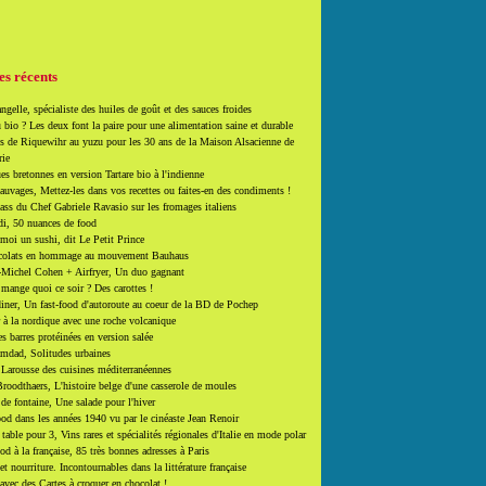
es récents
ngelle, spécialiste des huiles de goût et des sauces froides
 bio ? Les deux font la paire pour une alimentation saine et durable
 de Riquewihr au yuzu pour les 30 ans de la Maison Alsacienne de
rie
es bretonnes en version Tartare bio à l'indienne
auvages, Mettez-les dans vos recettes ou faites-en des condiments !
ass du Chef Gabriele Ravasio sur les fromages italiens
i, 50 nuances de food
moi un sushi, dit Le Petit Prince
colats en hommage au mouvement Bauhaus
-Michel Cohen + Airfryer, Un duo gagnant
mange quoi ce soir ? Des carottes !
ner, Un fast-food d'autoroute au coeur de la BD de Pochep
 à la nordique avec une roche volcanique
es barres protéinées en version salée
mdad, Solitudes urbaines
 Larousse des cuisines méditerranéennes
roodthaers, L'histoire belge d'une casserole de moules
de fontaine, Une salade pour l'hiver
d dans les années 1940 vu par le cinéaste Jean Renoir
able pour 3, Vins rares et spécialités régionales d'Italie en mode polar
ood à la française, 85 très bonnes adresses à Paris
et nourriture. Incontournables dans la littérature française
 avec des Cartes à croquer en chocolat !