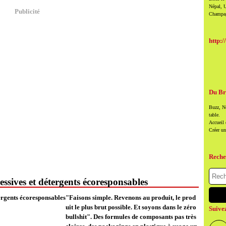
Népal, U
Publicité
Champag
http:/
Du Br
Buzz, Ne
table.
Accueil
Créer u
Reche
ssives et détergents écoresponsables
"Faisons simple. Revenons au produit, le prod
uit le plus brut possible. Et soyons dans le zéro
Suive
bullshit". Des formules de composants pas très