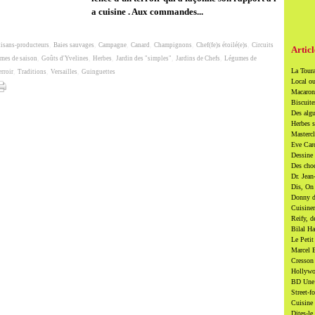
a cuisine . Aux commandes...
tisans-producteurs
,
Baies sauvages
,
Campagne
,
Canard
,
Champignons
,
Chef(fe)s étoilé(e)s
,
Circuits
Articl
umes de saison
,
Goûts d'Yvelines
,
Herbes
,
Jardin des "simples"
,
Jardins de Chefs
,
Légumes de
La Toura
erroir
,
Traditions
,
Versailles
,
Guinguettes
Local ou
Macarons
Biscuite
Des algu
Herbes s
Mastercl
Eve Card
Dessine 
Des cho
Dr. Jean
Dis, On 
Donny di
Cuisiner
Reify, d
Bilal Ha
Le Petit
Marcel B
Cresson 
Hollywoo
BD Une t
Street-f
Cuisine 
Dites-le