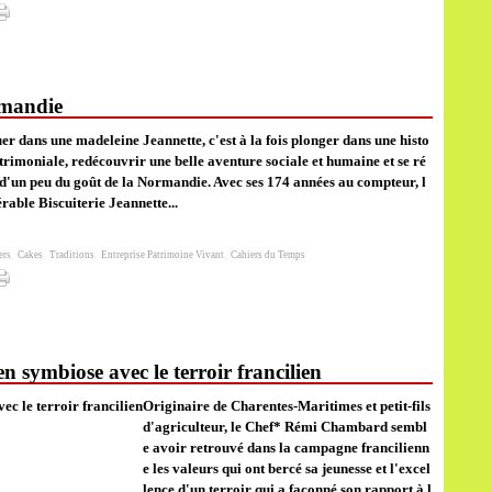
rmandie
r dans une madeleine Jeannette, c'est à la fois plonger dans une histo
trimoniale, redécouvrir une belle aventure sociale et humaine et se ré
 d'un peu du goût de la Normandie. Avec ses 174 années au compteur, l
rable Biscuiterie Jeannette...
ers
,
Cakes
,
Traditions
,
Entreprise Patrimoine Vivant
,
Cahiers du Temps
 symbiose avec le terroir francilien
Originaire de Charentes-Maritimes et petit-fils
d'agriculteur, le Chef* Rémi Chambard sembl
e avoir retrouvé dans la campagne francilienn
e les valeurs qui ont bercé sa jeunesse et l'excel
lence d'un terroir qui a façonné son rapport à l