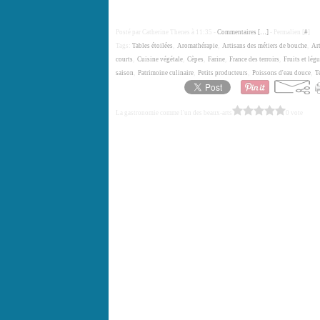
Posté par Catherine Thenes à 11:35 -
Commentaires [
…
]
- Permalien [
#
]
Tags:
Tables étoilées
,
Aromathérapie
,
Artisans des métiers de bouche
,
Ar
courts
,
Cuisine végétale
,
Cèpes
,
Farine
,
France des terroirs
,
Fruits et lég
saison
,
Patrimoine culinaire
,
Petits producteurs
,
Poissons d'eau douce
,
T
La gastronomie comme l'un des beaux-arts
0 vote