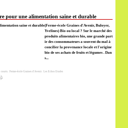
ire pour une alimentation saine et durable
(Ferme-école Graines d'Avenir, Buloyer,
Yvelines) Bio ou local ? Sur le marché des
produits alimentaires bio, une grande part
ie des consommateurs a souvent du mal à
concilier la provenance locale et l'origine
bio de ses achats de fruits et légumes . Dan
s...
s courts
,
Ferme-école Graines d'Avenir
,
Les Echos Etudes