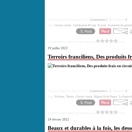
Posté par Catherine Thenes à 16:09 -
Commentaires [
…
]
- Permalien [
#
]
Tags:
Circuits courts
,
Certification B Corp
,
Ecocert
,
Essentiels du quotid
La gastronomie comme l'un des beaux-arts
0 vote
19 juillet 2022
Terroirs franciliens, Des produits fr
Posté par Catherine Thenes à 17:22 -
Commentaires [
…
]
- Permalien [
#
]
Tags:
Yvelines
,
Terroir
,
Circuits courts
,
Région Ile de France
,
La France d
La gastronomie comme l'un des beaux-arts
0 vote
24 février 2022
Beaux et durables à la fois, les des