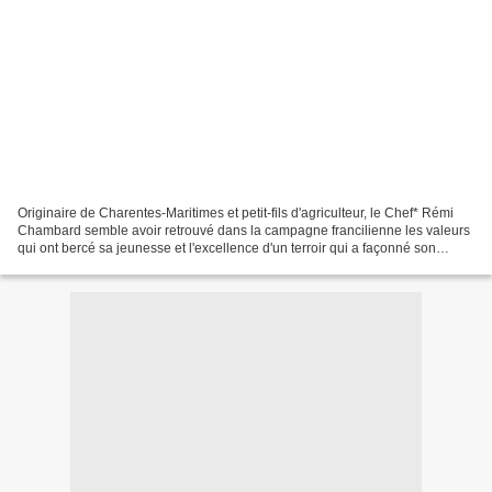
Originaire de Charentes-Maritimes et petit-fils d'agriculteur, le Chef* Rémi
Chambard semble avoir retrouvé dans la campagne francilienne les valeurs
qui ont bercé sa jeunesse et l'excellence d'un terroir qui a façonné son
rapport à la cuisine . Aux commandes...