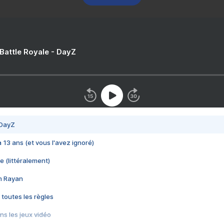
 Battle Royale - DayZ
 DayZ
 a 13 ans (et vous l'avez ignoré)
e (littéralement)
im Rayan
 toutes les règles
s les jeux vidéo