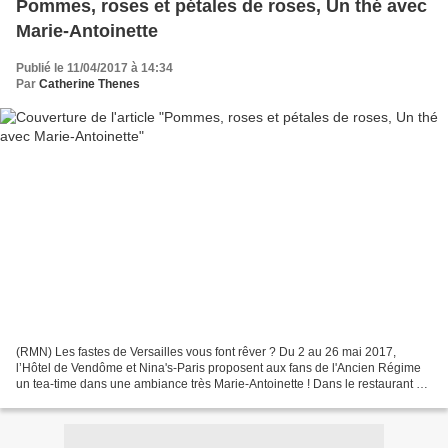
Pommes, roses et pétales de roses, Un thé avec
Marie-Antoinette
Publié le 11/04/2017 à 14:34
Par
Catherine Thenes
(RMN) Les fastes de Versailles vous font rêver ? Du 2 au 26 mai 2017,
l’Hôtel de Vendôme et Nina's-Paris proposent aux fans de l'Ancien Régime
un tea-time dans une ambiance très Marie-Antoinette ! Dans le restaurant 1
place Vendôme métamorphosé en boudoir,...