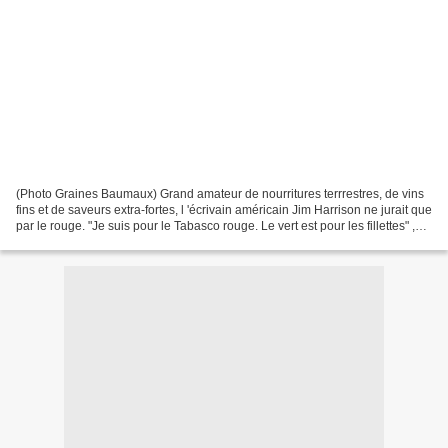
(Photo Graines Baumaux) Grand amateur de nourritures terrrestres, de vins
fins et de saveurs extra-fortes, l 'écrivain américain Jim Harrison ne jurait que
par le rouge. "Je suis pour le Tabasco rouge. Le vert est pour les fillettes" ,
avait-il déclaré...