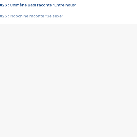
#26 : Chimène Badi raconte "Entre nous"
#25 : Indochine raconte "3e sexe"
#24 : Zaho raconte "C'est chelou"
#23 : Patrick Bruel raconte "Au café des délices"
#22 : Kyo raconte "Le chemin"
#21 : Nolwenn Leroy raconte "Cassé"
#20 : Patrick Hernandez raconte "Born to be alive"
#19 : Lorie raconte "Près de moi"
#18 : Michael Jones raconte "A nos actes manqués" (avec Jean-Jacque
#17 : Khaled raconte "Aïcha"
#16 : Corneille raconte "Parce qu'on vient de loin"
#15 : Indochine raconte "L'aventurier"