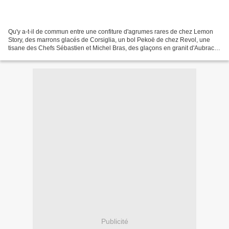
Qu'y a-t-il de commun entre une confiture d'agrumes rares de chez Lemon
Story, des marrons glacés de Corsiglia, un bol Pekoë de chez Revol, une
tisane des Chefs Sébastien et Michel Bras, des glaçons en granit d'Aubrac,
des pétales de chocolat aux fleurs...
Publicité