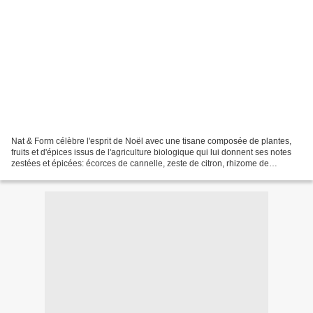
Nat & Form célèbre l'esprit de Noël avec une tisane composée de plantes,
fruits et d'épices issus de l'agriculture biologique qui lui donnent ses notes
zestées et épicées: écorces de cannelle, zeste de citron, rhizome de
gingembre, zeste d'orange et marc...