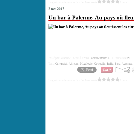
La gastronomie comme l'un des beaux-arts
0 vote
2 mai 2017
Un bar à Palerme, Au pays où fleuri
Posté par Catherine Thenes à 12:18 -
Commentaires [
…
]
- Permalien [
#
]
Tags:
Culture(s)
,
Ailleurs
,
Mixologie
,
Cocktails
,
Italie
,
Bars
,
Agrumes
,
La gastronomie comme l'un des beaux-arts
0 vote