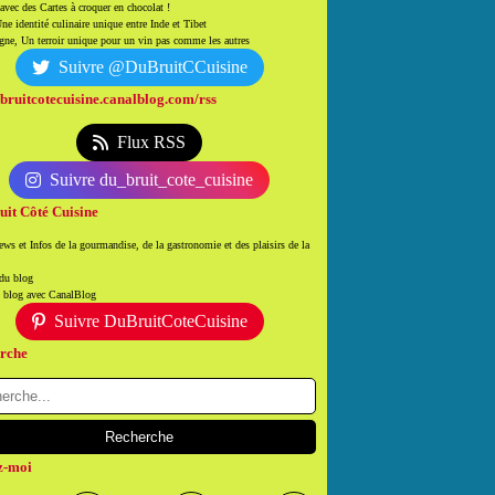
 avec des Cartes à croquer en chocolat !
ne identité culinaire unique entre Inde et Tibet
ne, Un terroir unique pour un vin pas comme les autres
Suivre @DuBruitCCuisine
/bruitcotecuisine.canalblog.com/rss
Flux RSS
Suivre du_bruit_cote_cuisine
uit Côté Cuisine
ws et Infos de la gourmandise, de la gastronomie et des plaisirs de la
 du blog
n blog avec CanalBlog
Suivre DuBruitCoteCuisine
rche
z-moi