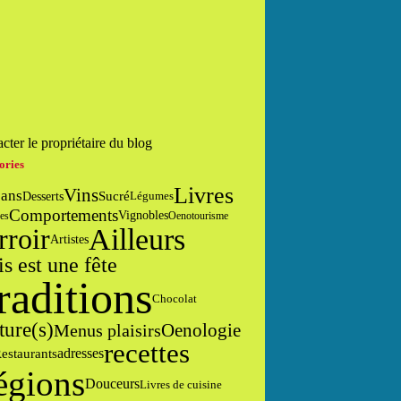
cter le propriétaire du blog
ories
Livres
Vins
sans
Sucré
Desserts
Légumes
Comportements
Vignobles
es
Oenotourisme
Ailleurs
rroir
Artistes
is est une fête
raditions
Chocolat
ture(s)
Oenologie
Menus plaisirs
recettes
adresses
estaurants
égions
Douceurs
Livres de cuisine