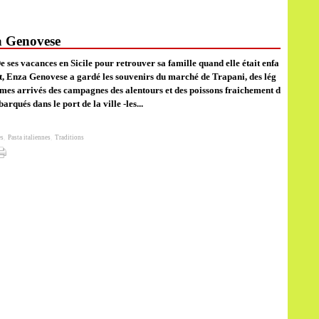
za Genovese
e ses vacances en Sicile pour retrouver sa famille quand elle était enfa
t, Enza Genovese a gardé les souvenirs du marché de Trapani, des lég
mes arrivés des campagnes des alentours et des poissons fraichement d
barqués dans le port de la ville -les...
es
,
Pasta italiennes
,
Traditions