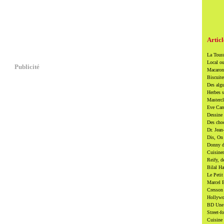
Articl
La Toura
Local ou
Publicité
Macarons
Biscuite
Des algu
Herbes s
Mastercl
Eve Card
Dessine 
Des cho
Dr. Jean
Dis, On 
Donny di
Cuisiner
Reify, d
Bilal Ha
Le Petit
Marcel B
Cresson 
Hollywoo
BD Une t
Street-f
Cuisine 