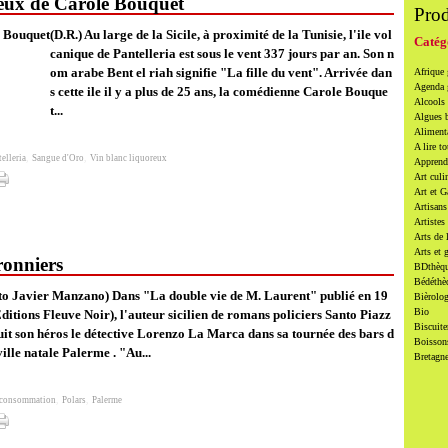
reux de Carole Bouquet
Prod
(D.R.) Au large de la Sicile, à proximité de la Tunisie, l'ile vol
Catég
canique de Pantelleria est sous le vent 337 jours par an. Son n
om arabe Bent el riah signifie "La fille du vent". Arrivée dan
Afrique
Agenda
s cette ile il y a plus de 25 ans, la comédienne Carole Bouque
Alcools 
t...
Algues 
Alimenta
A lire to
elleria
,
Sangue d'Oro
,
Vin blanc liquoreux
Apprendr
Art culi
Art et 
Artisans
Artistes
Arts de 
Arts et 
tronniers
BDthèqu
Bédéthè
to Javier Manzano) Dans "La double vie de M. Laurent" publié en 19
Bièrolog
Bio
ditions Fleuve Noir), l'auteur sicilien de romans policiers Santo Piazz
Biscuite
suit son héros le détective Lorenzo La Marca dans sa tournée des bars d
Boissons
ville natale Palerme . "Au...
Bretagn
 consommation
,
Polars
,
Palerme