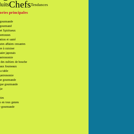
Chefs
uits
Tendances
ories principales
 gourmande
 gourmand
et Spiritueux
bretonnes
tion et santé
utes affaires cessantes
e à cuisiner
naire japonais
Gastronomie
 des métiers de bouche
 aux fourneaux
la table
gastronomie
e gourmande
que gourmande
ie
ries
 en tous genres
e gourmande