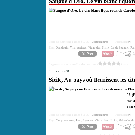
Sangue d'Oro, Le vin blanc liquo
Posté par Catherine Thenes à 17:33 -
Commentaires [
…
]
- Permalien [
#
]
Tags:
Oenologie
,
Vins
,
Artistes
,
Vignobles
,
Sicile
,
Carole Bouquet
,
Pant
La gastronomie comme l'un des beaux-arts
0 vote
8 février 2020
Sicile, Au pays où fleurissent les ci
(Pho
98 (E
ese 
e sa 
Posté par Catherine Thenes à 18:33 -
Commentaires [
…
]
- Permalien [
#
]
Tags:
Comportements
,
Bars
,
Agrumes
,
Citronniers
,
Sicile
,
Habitudes de