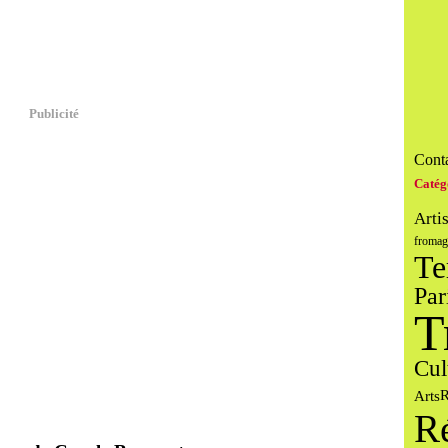
Publicité
Conta
Catég
Arti
fromag
Te
Par
T
Cul
Arts
R
R