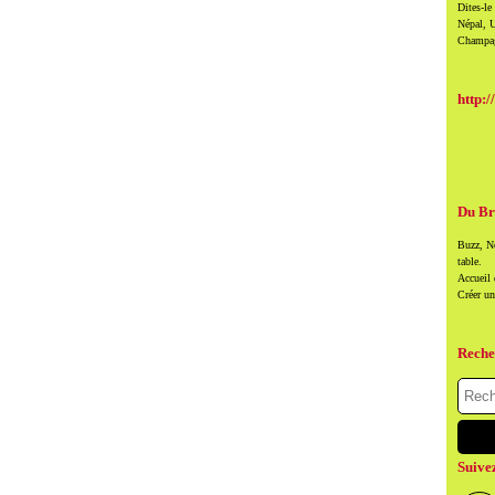
Dites-le
Népal, U
Champag
http:/
Du Br
Buzz, Ne
table.
Accueil
Créer u
Reche
Suive