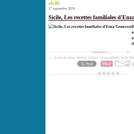
sicile
27 septembre 2024
Sicile, Les recettes familiales d'En
D
n
u
é
Posté par Catherine Thenes à 15:20 -
Commentaires [
…
]
- Permalien [
#
]
Tags:
Livres de cuisine
,
Recettes
,
Ailleurs
,
Cuisine italienne
,
Sicile
,
Pât
La gastronomie comme l'un des beaux-arts
0 vote