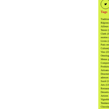
Tags
Traditi
Région
Ailleur
Terroir
(
Chefs
(
recettes
Livres
(
Paris es
Culture
Vins
(22
Oenolo
Menus p
Compor
Produit
Artisan
Douceu
adresse
Sucré
(1
Arts
(13
Restaur
Dessert
Artistes
Vignobl
Tendanc
Chocol