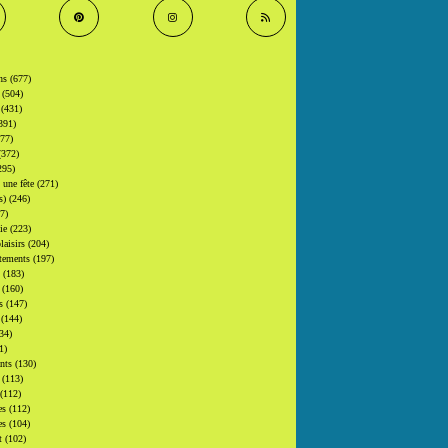
ons
(677)
s
(504)
s
(431)
391)
377)
(372)
295)
t une fête
(271)
(s)
(246)
7)
gie
(223)
laisirs
(204)
tements
(197)
s
(183)
s
(160)
rs
(147)
s
(144)
34)
1)
ants
(130)
s
(113)
(112)
es
(112)
es
(104)
at
(102)