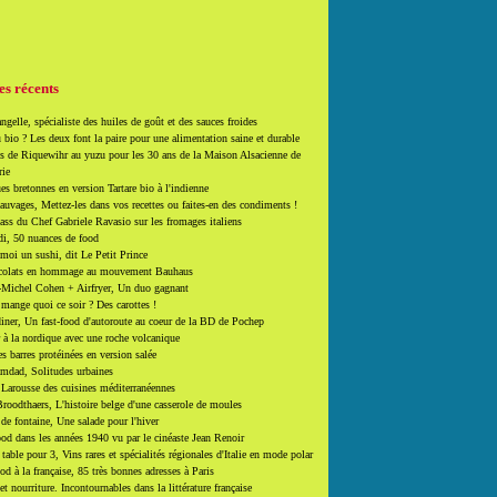
es récents
ngelle, spécialiste des huiles de goût et des sauces froides
 bio ? Les deux font la paire pour une alimentation saine et durable
 de Riquewihr au yuzu pour les 30 ans de la Maison Alsacienne de
rie
es bretonnes en version Tartare bio à l'indienne
auvages, Mettez-les dans vos recettes ou faites-en des condiments !
ass du Chef Gabriele Ravasio sur les fromages italiens
i, 50 nuances de food
moi un sushi, dit Le Petit Prince
colats en hommage au mouvement Bauhaus
-Michel Cohen + Airfryer, Un duo gagnant
mange quoi ce soir ? Des carottes !
ner, Un fast-food d'autoroute au coeur de la BD de Pochep
 à la nordique avec une roche volcanique
es barres protéinées en version salée
mdad, Solitudes urbaines
 Larousse des cuisines méditerranéennes
roodthaers, L'histoire belge d'une casserole de moules
de fontaine, Une salade pour l'hiver
d dans les années 1940 vu par le cinéaste Jean Renoir
able pour 3, Vins rares et spécialités régionales d'Italie en mode polar
ood à la française, 85 très bonnes adresses à Paris
et nourriture. Incontournables dans la littérature française