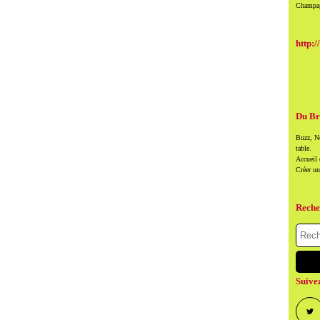
Champag
http:/
Du Br
Buzz, Ne
table.
Accueil
Créer u
Reche
Suive