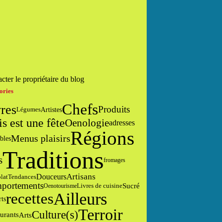
cter le propriétaire du blog
ories
Chefs
res
Produits
Artistes
Légumes
is est une fête
Oenologie
adresses
Régions
Menus plaisirs
bles
Traditions
s
fromages
Artisans
Douceurs
lat
Tendances
portements
Sucré
Livres de cuisine
Oenotourisme
Ailleurs
recettes
rts
Terroir
Culture(s)
urants
Arts