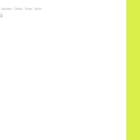
,
Agrumes
,
Calabre
,
Sirops
,
Spritz