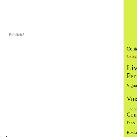
Publicité
Conta
Catég
Liv
Par
Vigno
Vin
Choco
Com
Desse
Resta