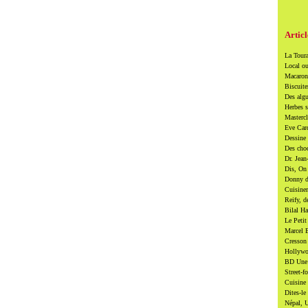
Articl
La Toura
Local ou
Macarons
Biscuite
Des algu
Herbes s
Mastercl
Eve Card
Dessine 
Des cho
Dr. Jean
Dis, On 
Donny di
Cuisiner
Reify, d
Bilal Ha
Le Petit
Marcel B
Cresson 
Hollywoo
BD Une t
Street-f
Cuisine 
Dites-le
Népal, U