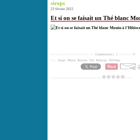
sirops
23 février 2022
Et si on se faisait un Thé blanc Mo
Posté par Catherine Thenes à 07:36 -
Commentaires [
…
]
- Permalien [
#
]
Tags:
Sirops
,
Monin
,
Boisons
,
Thé
,
Hibiscus
,
Thé blanc
La gastronomie comme l'un des beaux-arts
0 vote