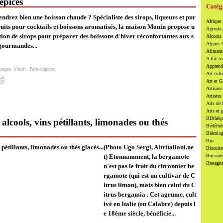
épices
Catég
ndrez bien une boisson chaude ? Spécialiste des sirops, liqueurs et pur
Afrique
ruits pour cocktails et boissons aromatisés, la maison Monin propose u
Agenda
tion de sirops pour préparer des boissons d'hiver réconfortantes aux s
Alcools 
Algues 
gourmandes...
Alimenta
A lire to
Apprendr
urges
,
Monin
,
Pain d'épices
Art culi
Art et 
Artisans
Artistes
Arts de 
Arts et 
BDthèqu
lcools, vins pétillants, limonades ou thés
Bédéthè
Bièrolog
Bio
(Photo Ugo Sergi, Altritaliani.ne
Biscuite
t) Etonnamment, la bergamote
Boissons
Bretagn
n'est pas le fruit du citronnier be
rgamote (qui est un cultivar de C
itrus limon), mais bien celui du C
itrus bergamia . Cet agrume, cult
ivé en Italie (en Calabre) depuis l
e 18ème siècle, bénéficie...