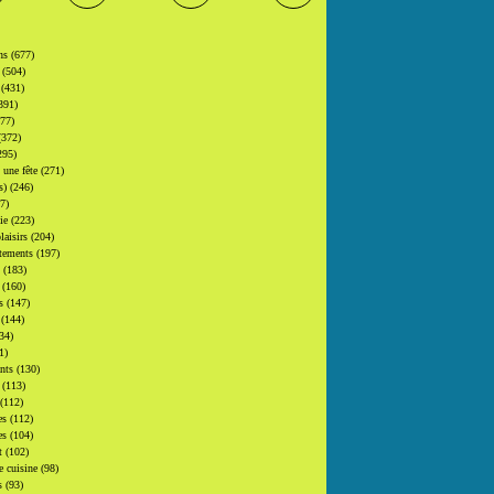
ons
(677)
s
(504)
s
(431)
391)
377)
(372)
295)
t une fête
(271)
(s)
(246)
7)
gie
(223)
laisirs
(204)
tements
(197)
s
(183)
s
(160)
rs
(147)
s
(144)
34)
1)
ants
(130)
s
(113)
(112)
es
(112)
es
(104)
at
(102)
e cuisine
(98)
s
(93)