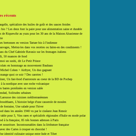
es récents
ngelle, spécialiste des huiles de goût et des sauces froides
 bio ? Les deux font la paire pour une alimentation saine et durable
 de Riquewihr au yuzu pour les 30 ans de la Maison Alsacienne de
rie
es bretonnes en version Tartare bio à l'indienne
auvages, Mettez-les dans vos recettes ou faites-en des condiments !
ass du Chef Gabriele Ravasio sur les fromages italiens
i, 50 nuances de food
moi un sushi, dit Le Petit Prince
colats en hommage au mouvement Bauhaus
-Michel Cohen + Airfryer, Un duo gagnant
mange quoi ce soir ? Des carottes !
ner, Un fast-food d'autoroute au coeur de la BD de Pochep
 à la nordique avec une roche volcanique
es barres protéinées en version salée
mdad, Solitudes urbaines
 Larousse des cuisines méditerranéennes
roodthaers, L'histoire belge d'une casserole de moules
de fontaine, Une salade pour l'hiver
d dans les années 1940 vu par le cinéaste Jean Renoir
able pour 3, Vins rares et spécialités régionales d'Italie en mode polar
ood à la française, 85 très bonnes adresses à Paris
et nourriture. Incontournables dans la littérature française
 avec des Cartes à croquer en chocolat !
ne identité culinaire unique entre Inde et Tibet