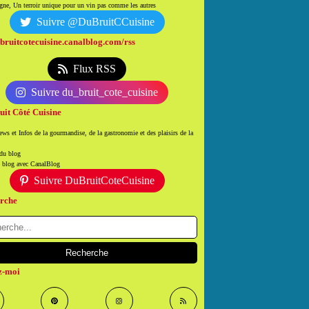
ne, Un terroir unique pour un vin pas comme les autres
Suivre @DuBruitCCuisine
/bruitcotecuisine.canalblog.com/rss
Flux RSS
Suivre du_bruit_cote_cuisine
uit Côté Cuisine
ws et Infos de la gourmandise, de la gastronomie et des plaisirs de la
 du blog
n blog avec CanalBlog
Suivre DuBruitCoteCuisine
rche
z-moi