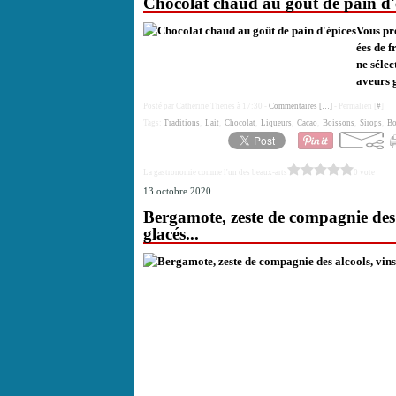
Chocolat chaud au goût de pain d'
Vous pre
ées de f
ne sélec
aveurs 
Posté par Catherine Thenes à 17:30 -
Commentaires [
…
]
- Permalien [
#
]
Tags:
Traditions
,
Lait
,
Chocolat
,
Liqueurs
,
Cacao
,
Boissons
,
Sirops
,
Bo
La gastronomie comme l'un des beaux-arts
0 vote
13 octobre 2020
Bergamote, zeste de compagnie des a
glacés...