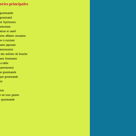
ories principales
 gourmande
 gourmand
et Spiritueux
bretonnes
tion et santé
utes affaires cessantes
e à cuisiner
naire japonais
Gastronomie
 des métiers de bouche
 aux fourneaux
la table
gastronomie
e gourmande
que gourmande
ie
ries
 en tous genres
e gourmande