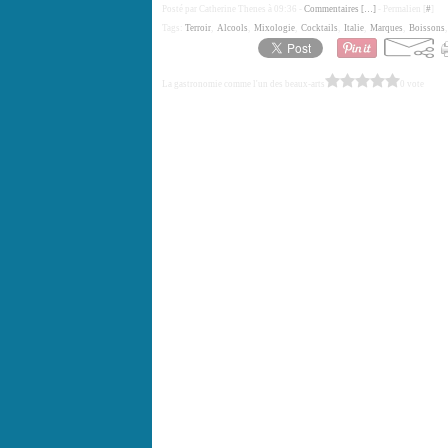
Posté par Catherine Thenes à 09:36 -
Commentaires [
…
]
- Permalien [
#
]
Tags:
Terroir
,
Alcools
,
Mixologie
,
Cocktails
,
Italie
,
Marques
,
Boissons
La gastronomie comme l'un des beaux-arts
0 vote