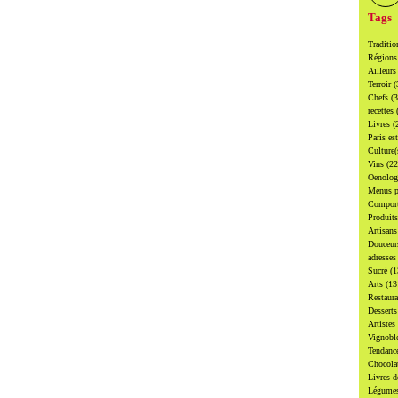
Tags
Traditi
Région
Ailleur
Terroir
(
Chefs
(
recettes
Livres
(
Paris es
Culture
Vins
(22
Oenolo
Menus p
Compor
Produit
Artisan
Douceu
adresse
Sucré
(1
Arts
(13
Restaur
Dessert
Artistes
Vignobl
Tendanc
Chocol
Livres d
Légume