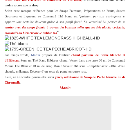
moins sucrée que le sirop
.
Selon cette marque référence pour les Sirops Premium, Préparations de Fruits, Sauces
Gourmets et Liqueurs, ce Concentré Thé blanc est "
puissant par son astringence et
apporte une certaine douceur grâce à son profil floral. Sa versatilité lui permet de se
marier avec des sirops fruités, à travers des boissons telles que les thés glacés, cocktails,
".
mocktails ou bien encore le
bubble tea
Par temps froids,
Monin
propose de l'utiliser
chaud parfumé de Pêche blanche et
d'Hibiscus
. Pour un Thé Blanc Hibiscus chaud: Verser dans une tasse 30 ml de Concentré
Monin Thé Blanc et 10 ml de sirop Monin Saveur Hibiscus. Complèter avec 240ml d'eau
chaude, mélanger. Décorer d’un zeste de pamplemousse rose.
L'été, ce Concentré pourra être servi
glacé, additionné de Sirop de Pêche blanche ou de
Citronnelle
.
Monin