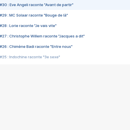
#30 : Eve Angeli raconte "Avant de partir"
#29 : MC Solaar raconte "Bouge de là"
28 : Lorie raconte "Je vais vite"
#27 : Christophe Willem raconte "Jacques a dit"
#26 : Chimène Badi raconte "Entre nous"
#25 : Indochine raconte "3e sexe"
#24 : Zaho raconte "C'est chelou"
#23 : Patrick Bruel raconte "Au café des délices"
#22 : Kyo raconte "Le chemin"
#21 : Nolwenn Leroy raconte "Cassé"
#20 : Patrick Hernandez raconte "Born to be alive"
#19 : Lorie raconte "Près de moi"