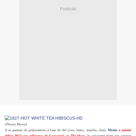
Publicité
(Photos Monin)
A sa gamme de préparations à base de thé (vert, blanc, matcha, chaï),
Monin
a ajouté
début 2022 une référence de Concentré au Thé blanc,
le concentré étant une version