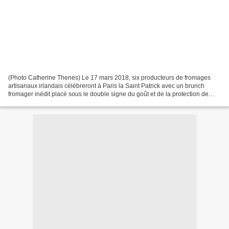
(Photo Catherine Thenes) Le 17 mars 2018, six producteurs de fromages
artisanaux irlandais célèbreront à Paris la Saint Patrick avec un brunch
fromager inédit placé sous le double signe du goût et de la protection de
l'environnement. Ce brunch éphémère...