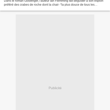
Dans le roman Goldfinger, l'auteur Ian Flemming fait déguster à son espion
préféré des crabes de roche dont la chair -"la plus douce de tous les
crustacés qu'il eût mangés"- s'accompagne...
Publicité