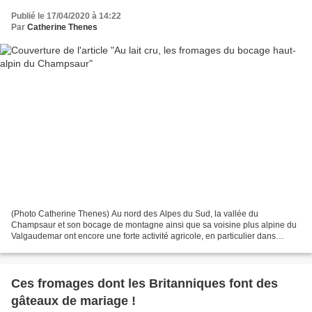
Publié le 17/04/2020 à 14:22
Par
Catherine Thenes
(Photo Catherine Thenes) Au nord des Alpes du Sud, la vallée du
Champsaur et son bocage de montagne ainsi que sa voisine plus alpine du
Valgaudemar ont encore une forte activité agricole, en particulier dans
l'élevage (vaches, brebis, chèvres..). Aujourd'hui,...
Ces fromages dont les Britanniques font des
gâteaux de mariage !