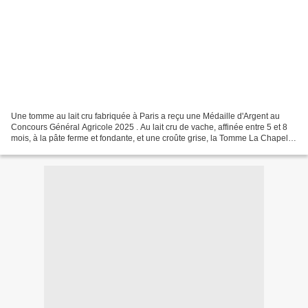
Une tomme au lait cru fabriquée à Paris a reçu une Médaille d'Argent au
Concours Général Agricole 2025 . Au lait cru de vache, affinée entre 5 et 8
mois, à la pâte ferme et fondante, et une croûte grise, la Tomme La Chapelle
est produite dans le 18ème...