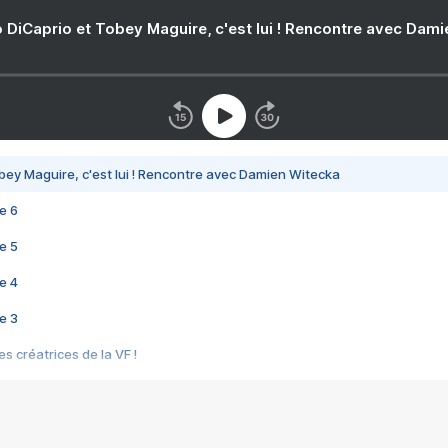
 DiCaprio et Tobey Maguire, c'est lui ! Rencontre avec Dam
bey Maguire, c'est lui ! Rencontre avec Damien Witecka
e 6
e 5
e 4
e 3
s créatrices de la VF !
e 2
e 1