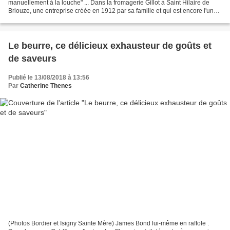
manuellement à la louche" ... Dans la fromagerie Gillot à Saint Hilaire de
Briouze, une entreprise créée en 1912 par sa famille et qui est encore l'une
des rares grosses entités indépendantes...
Le beurre, ce délicieux exhausteur de goûts et
de saveurs
Publié le 13/08/2018 à 13:56
Par
Catherine Thenes
(Photos Bordier et Isigny Sainte Mère) James Bond lui-même en raffole .