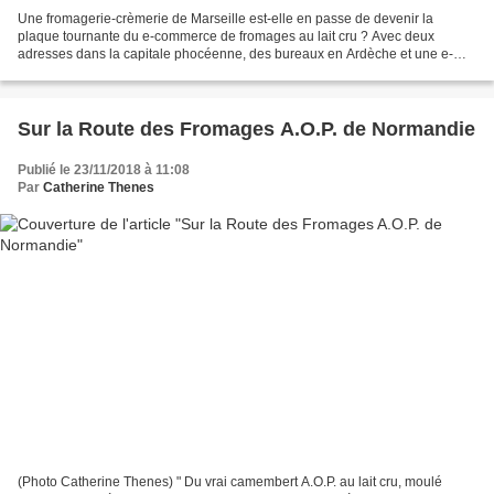
Une fromagerie-crèmerie de Marseille est-elle en passe de devenir la
plaque tournante du e-commerce de fromages au lait cru ? Avec deux
adresses dans la capitale phocéenne, des bureaux en Ardèche et une e-
boutique d'expédition de plateaux dans toute la...
Sur la Route des Fromages A.O.P. de Normandie
Publié le 23/11/2018 à 11:08
Par
Catherine Thenes
(Photo Catherine Thenes) " Du vrai camembert A.O.P. au lait cru, moulé