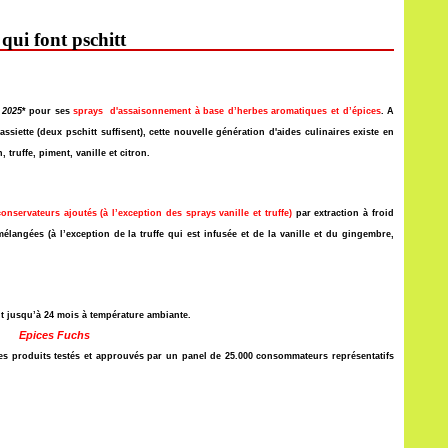
qui font pschitt
 2025
* pour ses
sprays d'assaisonnement à base d’herbes aromatiques et d’épices
. A
ssiette (deux pschitt suffisent), cette nouvelle génération d'aides culinaires existe en
 truffe, piment, vanille et citron.
servateurs ajoutés (à l’exception des sprays vanille et truffe)
par extraction à froid
mélangées (à l’exception de la truffe qui est infusée et de la vanille et du gingembre,
t jusqu’à 24 mois à température ambiante.
Epices Fuchs
 produits testés et approuvés par un panel de 25.000 consommateurs représentatifs