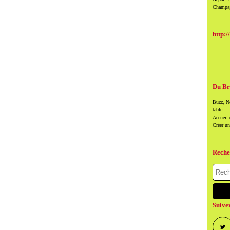
Champag
http:/
Du Br
Buzz, Ne
table.
Accueil
Créer u
Reche
Suive