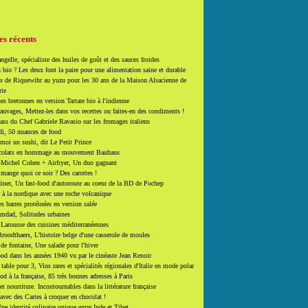
es récents
ngelle, spécialiste des huiles de goût et des sauces froides
 bio ? Les deux font la paire pour une alimentation saine et durable
 de Riquewihr au yuzu pour les 30 ans de la Maison Alsacienne de
rie
es bretonnes en version Tartare bio à l'indienne
auvages, Mettez-les dans vos recettes ou faites-en des condiments !
ass du Chef Gabriele Ravasio sur les fromages italiens
i, 50 nuances de food
moi un sushi, dit Le Petit Prince
colats en hommage au mouvement Bauhaus
-Michel Cohen + Airfryer, Un duo gagnant
mange quoi ce soir ? Des carottes !
ner, Un fast-food d'autoroute au coeur de la BD de Pochep
 à la nordique avec une roche volcanique
es barres protéinées en version salée
mdad, Solitudes urbaines
 Larousse des cuisines méditerranéennes
roodthaers, L'histoire belge d'une casserole de moules
de fontaine, Une salade pour l'hiver
d dans les années 1940 vu par le cinéaste Jean Renoir
able pour 3, Vins rares et spécialités régionales d'Italie en mode polar
ood à la française, 85 très bonnes adresses à Paris
et nourriture. Incontournables dans la littérature française
 avec des Cartes à croquer en chocolat !
ne identité culinaire unique entre Inde et Tibet