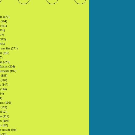
ons
(677)
s
(504)
s
(431)
391)
377)
(372)
295)
t une fête
(271)
(s)
(246)
7)
gie
(223)
laisirs
(204)
tements
(197)
s
(183)
s
(160)
rs
(147)
s
(144)
34)
1)
ants
(130)
s
(113)
(112)
es
(112)
es
(104)
at
(102)
e cuisine
(98)
s
(93)