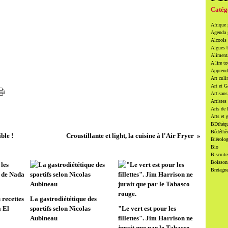
Catég
Afrique
Agenda
Alcools 
Algues 
Alimenta
A lire to
Apprendr
Art culi
Art et 
Artisans
Artistes
Arts de 
Arts et 
BDthèqu
Bédéthè
ble !
Croustillante et light, la cuisine à l'Air Fryer
Bièrolog
Bio
Biscuite
Boissons
Bretagn
 recettes
La gastrodiététique des
 El
sportifs selon Nicolas
"Le vert est pour les
Aubineau
fillettes". Jim Harrison ne
jurait que par le Tabasco