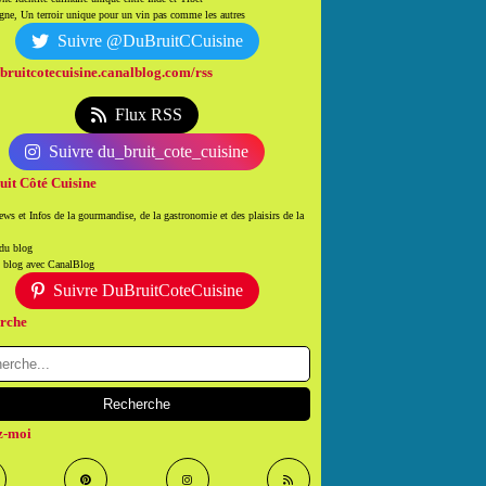
ne, Un terroir unique pour un vin pas comme les autres
Suivre @DuBruitCCuisine
/bruitcotecuisine.canalblog.com/rss
Flux RSS
Suivre du_bruit_cote_cuisine
uit Côté Cuisine
ws et Infos de la gourmandise, de la gastronomie et des plaisirs de la
 du blog
n blog avec CanalBlog
Suivre DuBruitCoteCuisine
rche
z-moi