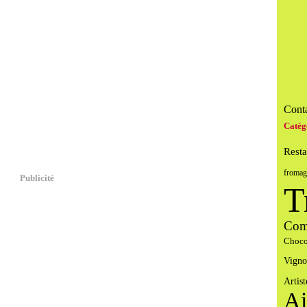
Conta
Catég
Resta
fromag
Publicité
T
Com
Choco
Vigno
Artist
Ai