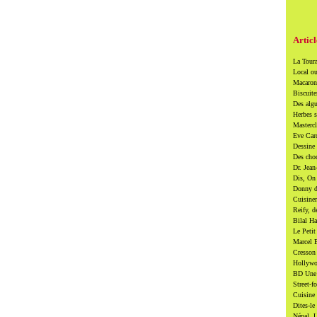
Articl
La Toura
Local ou
Macarons
Biscuite
Des algu
Herbes s
Mastercl
Eve Card
Dessine 
Des cho
Dr. Jean
Dis, On 
Donny di
Cuisiner
Reify, d
Bilal Ha
Le Petit
Marcel B
Cresson 
Hollywoo
BD Une t
Street-f
Cuisine 
Dites-le
Népal, U