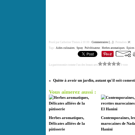
Posté par Catherine Thenes à 10:00 -
Commentaires [
…
]
- Permalien [
#
]
Tags:
Aides culinaires
,
Spray
,
Pulvérisateur
,
Herbes aromatiques
,
Epices
La gastronomie comme l'un des beaux-arts
0 vote
Quitte à avoir un jardin, autant qu'il soit comesti
Vous aimerez aussi :
Herbes aromatiques,
Contemporaines, les
Délicates alliées de la
marocaines de Nada
pâtisserie
Hanini