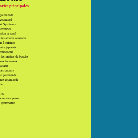
ories principales
 gourmande
 gourmand
et Spiritueux
bretonnes
tion et santé
utes affaires cessantes
e à cuisiner
naire japonais
Gastronomie
 des métiers de bouche
 aux fourneaux
la table
gastronomie
e gourmande
que gourmande
ie
ries
 en tous genres
e gourmande