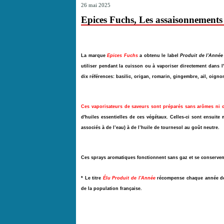
26 mai 2025
Epices Fuchs, Les assaisonnements 
La marque
Epices Fuchs
a obtenu le label
Produit de l'Année
utiliser pendant la cuisson ou à vaporiser directement dans l'a
dix références: basilic, origan, romarin, gingembre, ail, oignon,
Ces vaporisateurs de saveurs sont préparés sans arômes ni con
d'huiles essentielles de ces végétaux. Celles-ci sont ensuite 
associés à de l’eau) à de l’huile de tournesol au goût neutre.
Ces sprays aromatiques fonctionnent sans gaz et se conserven
* Le titre
Élu Produit de l'Année
récompense chaque année des
de la population française.