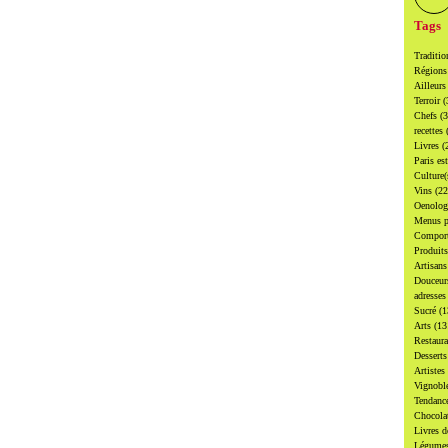
Tags
Traditi
Région
Ailleur
Terroir
(
Chefs
(
recettes
Livres
(
Paris es
Culture
Vins
(22
Oenolo
Menus p
Compor
Produit
Artisan
Douceu
adresse
Sucré
(1
Arts
(13
Restaur
Dessert
Artistes
Vignobl
Tendanc
Chocol
Livres d
Légume