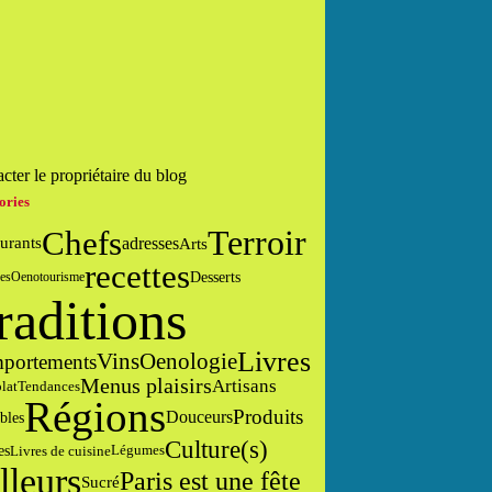
cter le propriétaire du blog
ories
Chefs
Terroir
adresses
urants
Arts
recettes
Desserts
es
Oenotourisme
raditions
Livres
Vins
Oenologie
portements
Menus plaisirs
Artisans
lat
Tendances
Régions
Produits
Douceurs
bles
Culture(s)
es
Livres de cuisine
Légumes
lleurs
Paris est une fête
Sucré