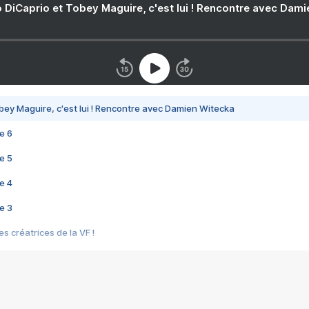
 DiCaprio et Tobey Maguire, c'est lui ! Rencontre avec Dam
bey Maguire, c'est lui ! Rencontre avec Damien Witecka
e 6
e 5
e 4
e 3
s créatrices de la VF !
e 2
e 1
e Mektoub My Love arrive enfin ! Rencontre avec Shaïn Boumedine et Sal