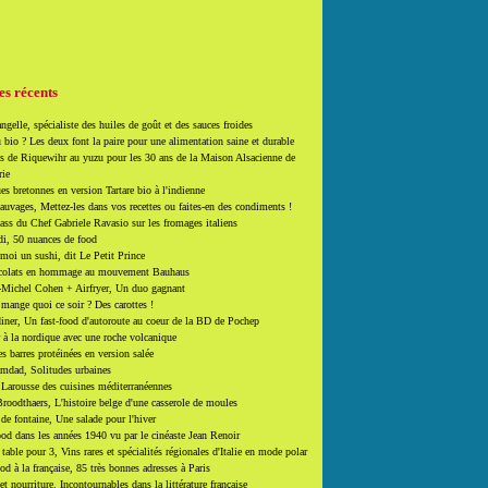
es récents
ngelle, spécialiste des huiles de goût et des sauces froides
 bio ? Les deux font la paire pour une alimentation saine et durable
 de Riquewihr au yuzu pour les 30 ans de la Maison Alsacienne de
rie
es bretonnes en version Tartare bio à l'indienne
auvages, Mettez-les dans vos recettes ou faites-en des condiments !
ass du Chef Gabriele Ravasio sur les fromages italiens
i, 50 nuances de food
moi un sushi, dit Le Petit Prince
colats en hommage au mouvement Bauhaus
-Michel Cohen + Airfryer, Un duo gagnant
mange quoi ce soir ? Des carottes !
ner, Un fast-food d'autoroute au coeur de la BD de Pochep
 à la nordique avec une roche volcanique
es barres protéinées en version salée
mdad, Solitudes urbaines
 Larousse des cuisines méditerranéennes
roodthaers, L'histoire belge d'une casserole de moules
de fontaine, Une salade pour l'hiver
d dans les années 1940 vu par le cinéaste Jean Renoir
able pour 3, Vins rares et spécialités régionales d'Italie en mode polar
ood à la française, 85 très bonnes adresses à Paris
et nourriture. Incontournables dans la littérature française