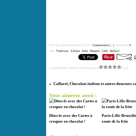
Posté par Catherine Thenes à 10:42 -
Commentaires [
…
]
- Permalien [
#
]
Tags:
Traditions
,
Ailleurs
,
Italie
,
Marques
,
Cafés
,
Bellucci
La gastronomie comme l'un des beaux-arts
0 vote
Caffarel, Chocolats italiens et autres douceurs c
Vous aimerez aussi :
Dites-le avec des Cartes à
Paris-Lille-Bruxelle
croquer en chocolat !
route de la frite