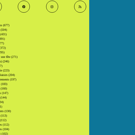
ons
(677)
s
(504)
s
(431)
391)
377)
(372)
295)
t une fête
(271)
(s)
(246)
7)
gie
(223)
laisirs
(204)
tements
(197)
s
(183)
s
(160)
rs
(147)
s
(144)
34)
1)
ants
(130)
s
(113)
(112)
es
(112)
es
(104)
at
(102)