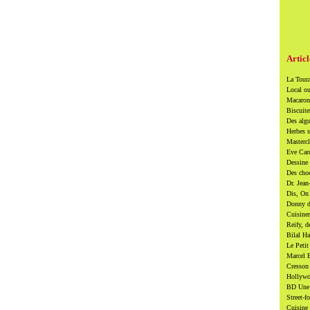
Articl
La Toura
Local ou
Macarons
Biscuite
Des algu
Herbes s
Mastercl
Eve Card
Dessine 
Des cho
Dr. Jean
Dis, On 
Donny di
Cuisiner
Reify, d
Bilal Ha
Le Petit
Marcel B
Cresson 
Hollywoo
BD Une t
Street-f
Cuisine 