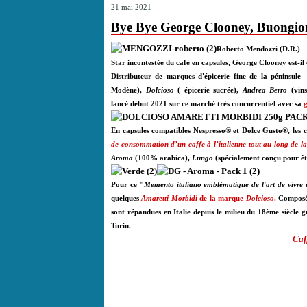
21 mai 2021
Bye Bye George Clooney, Buongio
Roberto Mendozzi (D.R.)
Star incontestée du café en capsules, George Clooney est-il
Distributeur de marques d'épicerie fine de la péninsul
Modène),
Dolcioso
( épicerie sucrée),
Andrea Berro
(vin
lancé début 2021 sur ce marché très concurrentiel avec sa
En capsules compatibles Nespresso® et Dolce Gusto®, les 
de consommation d’un caffe à l’italienne tout au long de la
Aroma
(100% arabica),
Lungo
(spécialement conçu pour êt
Pour ce "
Memento italiano emblématique de l'art de vivre et
quelques
Amaretti Morbidi
de la marque
Dolcioso
.
Composées
sont répandues en Italie depuis le milieu du 18ème siècle 
Turin.
Caf