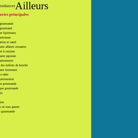
Ailleurs
endances
ories principales
 gourmande
 gourmand
et Spiritueux
bretonnes
tion et santé
utes affaires cessantes
e à cuisiner
naire japonais
Gastronomie
 des métiers de bouche
 aux fourneaux
la table
gastronomie
e gourmande
que gourmande
ie
ries
 en tous genres
e gourmande