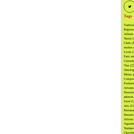
Tags
Traditi
Région
Ailleur
Terroir
(
Chefs
(
recettes
Livres
(
Paris es
Culture
Vins
(22
Oenolo
Menus p
Compor
Produit
Artisan
Douceu
adresse
Sucré
(1
Arts
(13
Restaur
Dessert
Artistes
Vignobl
Tendanc
Chocol