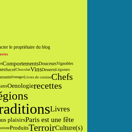
cter le propriétaire du blog
ories
Comportements
Douceurs
es
Vignobles
Vins
ses
Sucré
Desserts
Chocolat
Légumes
Chefs
urants
Livres de cuisine
fromages
recettes
Oenologie
sans
égions
raditions
Livres
Paris est une fête
us plaisirs
Terroir
Culture(s)
Produits
urisme