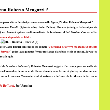
rno Roberto Mengozzi ?
 en passe d'être détrôné par une autre mâle figure, l'italien Roberto Mengozzi ?
e -comme
Florell
i (épicerie salée, huile d’olive),
Toscoro
(vinaigre balsamique de
s) ou
Artesani
(pâtes traditionnelles)-, l
e fondateur d'
Ital Passion
s'est en effet
gamme disponible en GMS
.
cafés Caffe Belluci sont proposés comme
"l'occasion de
revivre les grands moments
 journée
" grâce aux gammes
Vivace
(mélange d'arabica et de robusta),
Barista
et
re allongé).
 de la culture italienne
", Roberto Mendozzi suggère d'accompagner ses cafés de
 d'amandes, de sucre et de blancs d’oeufs, sans farine ni gluten, ces douceurs se
grâce à Francesco Moriondo, chef et pâtissier à la Cour de la Maison de Savoie à
fe Bellucci,
Ital Passion