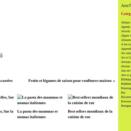
Arts
T
Catég
Afrique
Agenda
Alcools 
Algues 
Alimenta
A lire to
Apprendr
Art culi
Art et 
Artisans
Artistes
Arts de 
Arts et 
BDthèqu
acaotées
Fruits et légumes de saison pour confitures-maison
Bédéthè
Bièrolog
Bio
Biscuite
Boissons
Bretagn
s, Sur la
La pasta des mammas et
Best sellers mondiaux de la
nonnas italiennes
cuisine de rue