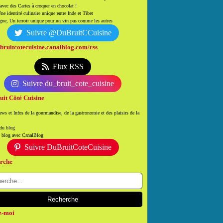
 avec des Cartes à croquer en chocolat !
ne identité culinaire unique entre Inde et Tibet
ne, Un terroir unique pour un vin pas comme les autres
Suivre @DuBruitCCuisine
/bruitcotecuisine.canalblog.com/rss
Flux RSS
Suivre du_bruit_cote_cuisine
uit Côté Cuisine
ws et Infos de la gourmandise, de la gastronomie et des plaisirs de la
 du blog
n blog avec CanalBlog
Suivre DuBruitCoteCuisine
rche
z-moi