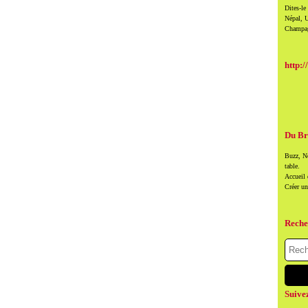
Dites-le
Népal, U
Champag
http:/
Du Br
Buzz, Ne
table.
Accueil
Créer u
Reche
Suive