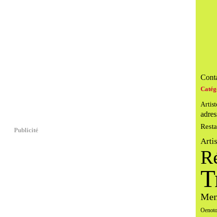
Conta
Catég
Artist
adres
Resta
Publicité
Arti
R
T
Men
Oenoto