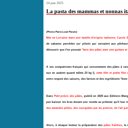
24 juin 2025
La pasta des mammas et nonnas it
(Photos
Pierre Lucet-Penato
)
Née en Lorraine dans une famille d'origine italienne, Carole 
de cabanes perchées sur pilotis qui servaient aux pêcheur
découvrir que l'on pouvait
"faire des pâtes avec une guitare e
A ses compatriotes français qui consomment des pâtes à rais
eux en avalent quand même 23 kg !),
cette fille et petite fi
entre respect des saisons, des farines et des ingrédients "
bien
Dans
Petit précis des pâtes
, publié en 2025 aux
Editions Man
pas baisser les bras devant une recette au prétexte qu'il leur 
des amandes pilées, des courgettes par du potiron, de l'ail par
Alors, à chaque lecteur la préparation des
pâtes fraîches
, le