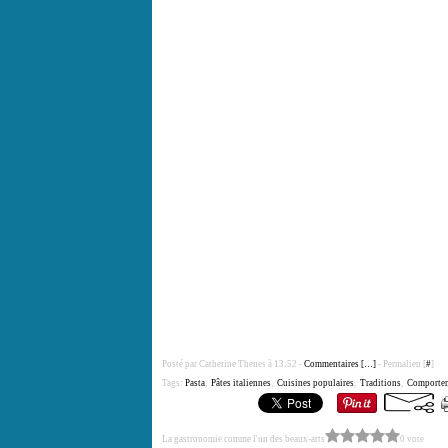
Posté par Catherine Thenes à 13:52 -
Commentaires [
…
]
- Permalien [
#
]
Tags:
Pasta
,
Pâtes italiennes
,
Cuisines populaires
,
Traditions
,
Comportem
La gastronomie comme l'un des beaux-arts
0 vote