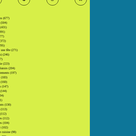
ons
(677)
s
(504)
s
(431)
391)
377)
(372)
295)
t une fête
(271)
(s)
(246)
7)
gie
(223)
laisirs
(204)
tements
(197)
s
(183)
s
(160)
rs
(147)
s
(144)
34)
1)
ants
(130)
s
(113)
(112)
es
(112)
es
(104)
at
(102)
e cuisine
(98)