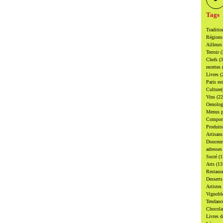
Tags
Traditi
Région
Ailleur
Terroir
(
Chefs
(
recettes
Livres
(
Paris es
Culture
Vins
(22
Oenolo
Menus p
Compor
Produit
Artisan
Douceu
adresse
Sucré
(1
Arts
(13
Restaur
Dessert
Artistes
Vignobl
Tendanc
Chocol
Livres d