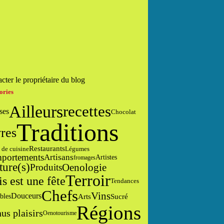
cter le propriétaire du blog
ories
Ailleurs
recettes
ses
Chocolat
Traditions
res
Restaurants
 de cuisine
Légumes
portements
Artisans
Artistes
fromages
ture(s)
Oenologie
Produits
Terroir
is est une fête
Tendances
Chefs
Vins
Douceurs
Arts
Sucré
bles
Régions
us plaisirs
Oenotourisme