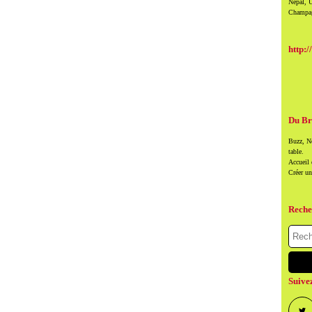
Népal, U
Champag
http:/
Du Br
Buzz, Ne
table.
Accueil
Créer u
Reche
Suive