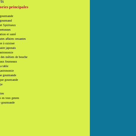
rts
ories principales
 gourmande
 gourmand
et Spiritueux
bretonnes
tion et santé
utes affaires cessantes
e à cuisiner
naire japonais
Gastronomie
 des métiers de bouche
 aux fourneaux
la table
gastronomie
e gourmande
que gourmande
ie
ries
 en tous genres
e gourmande