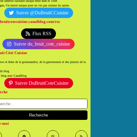
ne identité culinaire unique entre Inde et Tibet
ne, Un terroir unique pour un vin pas comme les autres
Suivre @DuBruitCCuisine
/bruitcotecuisine.canalblog.com/rss
Flux RSS
Suivre du_bruit_cote_cuisine
uit Côté Cuisine
ws et Infos de la gourmandise, de la gastronomie et des plaisirs de la
 du blog
n blog avec CanalBlog
Suivre DuBruitCoteCuisine
rche
z-moi