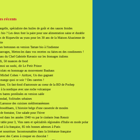
es récents
ngelle, spécialiste des huiles de goût et des sauces froides
 bio ? Les deux font la paire pour une alimentation saine et durable
 de Riquewihr au yuzu pour les 30 ans de la Maison Alsacienne de
rie
es bretonnes en version Tartare bio à l'indienne
auvages, Mettez-les dans vos recettes ou faites-en des condiments !
ass du Chef Gabriele Ravasio sur les fromages italiens
i, 50 nuances de food
moi un sushi, dit Le Petit Prince
colats en hommage au mouvement Bauhaus
-Michel Cohen + Airfryer, Un duo gagnant
mange quoi ce soir ? Des carottes !
ner, Un fast-food d'autoroute au coeur de la BD de Pochep
 à la nordique avec une roche volcanique
es barres protéinées en version salée
mdad, Solitudes urbaines
 Larousse des cuisines méditerranéennes
roodthaers, L'histoire belge d'une casserole de moules
de fontaine, Une salade pour l'hiver
d dans les années 1940 vu par le cinéaste Jean Renoir
able pour 3, Vins rares et spécialités régionales d'Italie en mode polar
ood à la française, 85 très bonnes adresses à Paris
et nourriture. Incontournables dans la littérature française
 avec des Cartes à croquer en chocolat !