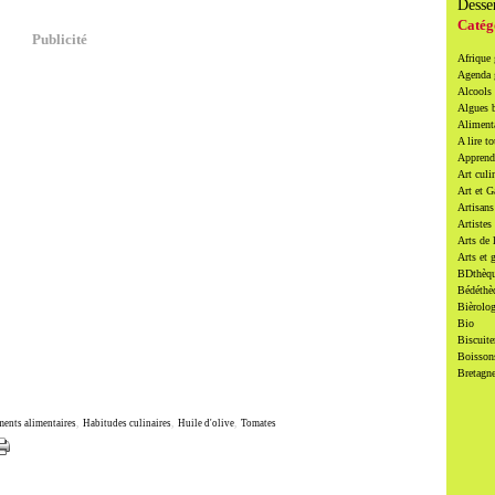
Desse
Catég
Publicité
Afrique
Agenda
Alcools 
Algues 
Alimenta
A lire to
Apprendr
Art culi
Art et 
Artisans
Artistes
Arts de 
Arts et 
BDthèqu
Bédéthè
Bièrolog
Bio
Biscuite
Boissons
Bretagn
ents alimentaires
,
Habitudes culinaires
,
Huile d'olive
,
Tomates