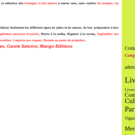
, la sélection des
fromages et des sauces
à marier avec, sans oublier
les tomates, les
liser facilement les différents types de pâtes et de sauces, de leur préparation à leur
ghettoni pecorino et poivre
, Penne à la vodka, Rigatoni à la norma,
Tagliatelles aux
oustines, Linguine aux coques, Busiate au pesto de pistaches
...
tes, Carole Saturno,
Mango Editions
Conta
Catég
adres
Liv
Livres
Com
Cul
Par
Vigno
Men