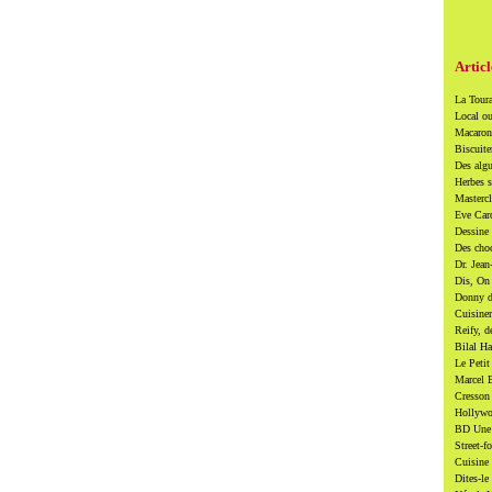
Articl
La Toura
Local ou
Macarons
Biscuite
Des algu
Herbes s
Mastercl
Eve Card
Dessine 
Des cho
Dr. Jean
Dis, On 
Donny di
Cuisiner
Reify, d
Bilal Ha
Le Petit
Marcel B
Cresson 
Hollywoo
BD Une t
Street-f
Cuisine 
Dites-le