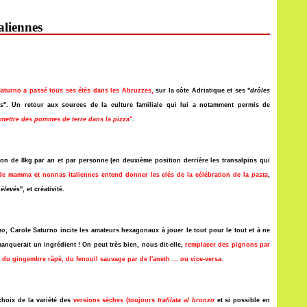
aliennes
Saturno a passé tous ses étés dans les Abruzzes,
sur la côte Adriatique et ses "
drôles
s
". Un retour aux sources de la culture familiale qui lui a notamment permis de
t mettre des pommes de terre dans la pizza"
.
on de 8kg par an et par personne (en deuxième position derrière les transalpins qui
lle de mamma et nonnas italiennes entend donner les clés de la célébration de la
pasta
,
 élevés
", et créativité.
go
, Carole Saturno incite les amateurs hexagonaux à jouer le tout pour le tout et à ne
manquerait un ingrédient ! On peut très bien, nous dit-elle,
remplacer des pignons par
 du gingembre râpé, du fenouil sauvage par de l'aneth ... ou vice-versa.
 choix de la variété des
versions sèches (toujours
trafilata al bronzo
et si possible en