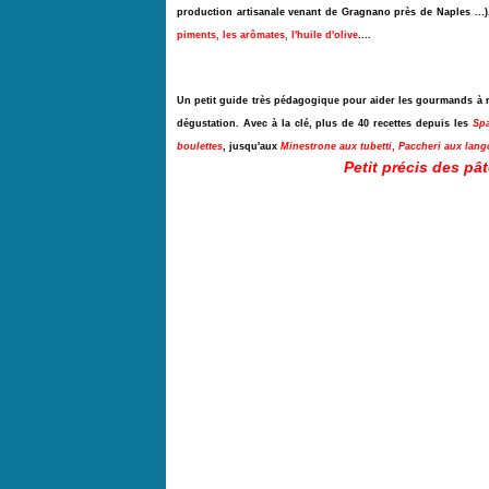
production artisanale venant de Gragnano près de Naples ...)
piments, les arômates, l'huile d'olive
....
Un petit guide très pédagogique pour aider les gourmands à réa
dégustation. Avec à la clé, plus de 40 recettes depuis les
Spa
boulettes
, jusqu'aux
Minestrone aux tubetti
,
Paccheri aux lang
Petit précis des pâ