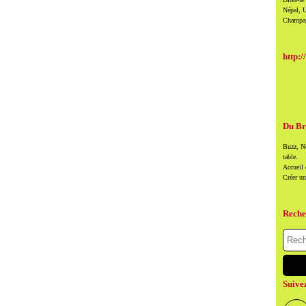
Népal, U
Champag
http:/
Du Br
Buzz, Ne
table.
Accueil
Créer u
Reche
Suive