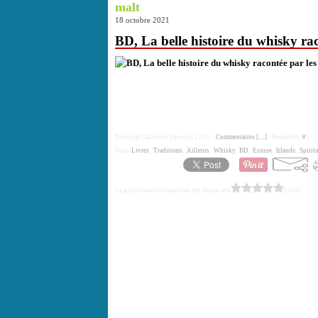
malt
18 octobre 2021
BD, La belle histoire du whisky ra
Posté par Catherine Thenes à 12:05 -
Commentaires [
…
]
- Permalien [
#
]
Tags:
Livres
,
Traditions
,
Ailleurs
,
Whisky
,
BD
,
Ecosse
,
Irlande
,
Spirit
La gastronomie comme l'un des beaux-arts
0 vote