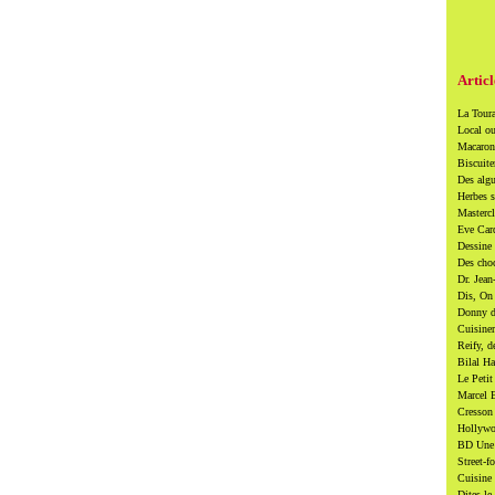
Articl
La Toura
Local ou
Macarons
Biscuite
Des algu
Herbes s
Mastercl
Eve Card
Dessine 
Des cho
Dr. Jean
Dis, On 
Donny di
Cuisiner
Reify, d
Bilal Ha
Le Petit
Marcel B
Cresson 
Hollywoo
BD Une t
Street-f
Cuisine 
Dites-le