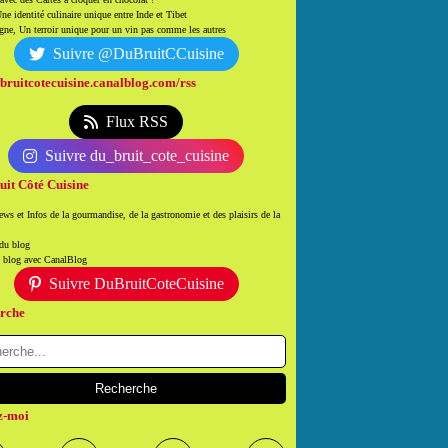
ne identité culinaire unique entre Inde et Tibet
ne, Un terroir unique pour un vin pas comme les autres
Suivre @DuBruitCCuisine
/bruitcotecuisine.canalblog.com/rss
Flux RSS
Suivre du_bruit_cote_cuisine
uit Côté Cuisine
ws et Infos de la gourmandise, de la gastronomie et des plaisirs de la
 du blog
n blog avec CanalBlog
Suivre DuBruitCoteCuisine
rche
z-moi