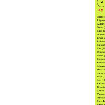
Tags
Traditi
Région
Ailleur
Terroir
(
Chefs
(
recettes
Livres
(
Paris es
Culture
Vins
(22
Oenolo
Menus p
Compor
Produit
Artisan
Douceu
adresse
Sucré
(1
Arts
(13
Restaur
Dessert
Artistes
Vignobl
Tendanc
Chocol
Livres d