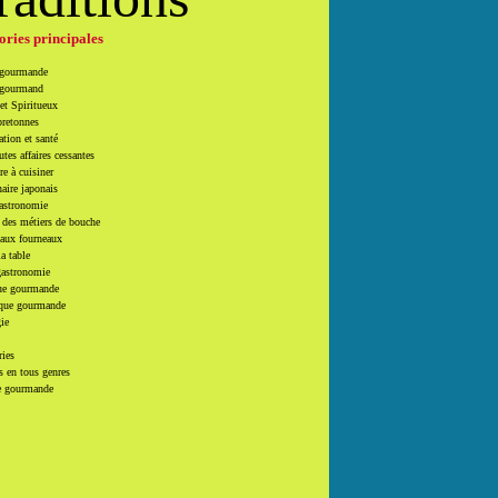
ories principales
 gourmande
 gourmand
et Spiritueux
bretonnes
tion et santé
utes affaires cessantes
e à cuisiner
naire japonais
Gastronomie
 des métiers de bouche
 aux fourneaux
la table
gastronomie
e gourmande
que gourmande
ie
ries
 en tous genres
e gourmande