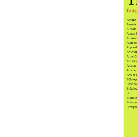
Catég
Afrique
Agenda
Alcools 
Algues 
Alimenta
A lire to
Apprendr
Art culi
Art et 
Artisans
Artistes
Arts de 
Arts et 
BDthèqu
Bédéthè
Bièrolog
Bio
Biscuite
Boissons
Bretagn