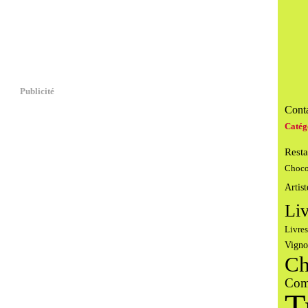
Publicité
Conta
Catég
Resta
Choco
Artist
Liv
Livres
Vigno
Ch
Com
T