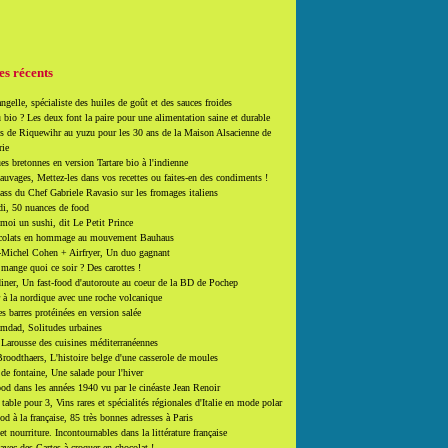
es récents
ngelle, spécialiste des huiles de goût et des sauces froides
 bio ? Les deux font la paire pour une alimentation saine et durable
 de Riquewihr au yuzu pour les 30 ans de la Maison Alsacienne de
rie
es bretonnes en version Tartare bio à l'indienne
auvages, Mettez-les dans vos recettes ou faites-en des condiments !
ass du Chef Gabriele Ravasio sur les fromages italiens
i, 50 nuances de food
moi un sushi, dit Le Petit Prince
colats en hommage au mouvement Bauhaus
-Michel Cohen + Airfryer, Un duo gagnant
mange quoi ce soir ? Des carottes !
ner, Un fast-food d'autoroute au coeur de la BD de Pochep
 à la nordique avec une roche volcanique
es barres protéinées en version salée
mdad, Solitudes urbaines
 Larousse des cuisines méditerranéennes
roodthaers, L'histoire belge d'une casserole de moules
de fontaine, Une salade pour l'hiver
d dans les années 1940 vu par le cinéaste Jean Renoir
able pour 3, Vins rares et spécialités régionales d'Italie en mode polar
ood à la française, 85 très bonnes adresses à Paris
et nourriture. Incontournables dans la littérature française
 avec des Cartes à croquer en chocolat !