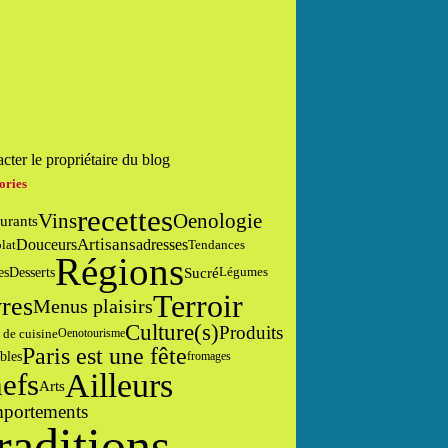
cter le propriétaire du blog
ories
recettes
Vins
Oenologie
urants
Artisans
Douceurs
adresses
lat
Tendances
Régions
Sucré
Desserts
es
Légumes
Terroir
res
Menus plaisirs
Culture(s)
Produits
 de cuisine
Oenotourisme
Paris est une fête
bles
fromages
Ailleurs
efs
Arts
portements
raditions