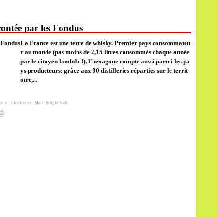
contée par les Fondus
La France est une terre de whisky. Premier pays consommateu
r au monde (pas moins de 2,15 litres consommés chaque année
par le citoyen lambda !), l'hexagone compte aussi parmi les pa
ys producteurs: grâce aux 90 distilleries réparties sur le territ
oire,...
ueux
,
Distilleries
,
Malt
,
Single Malt