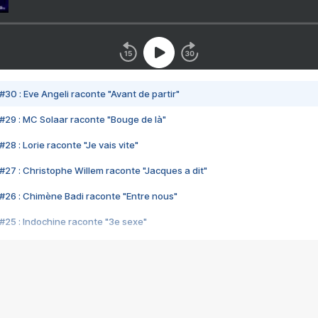
#30 : Eve Angeli raconte "Avant de partir"
#29 : MC Solaar raconte "Bouge de là"
28 : Lorie raconte "Je vais vite"
#27 : Christophe Willem raconte "Jacques a dit"
#26 : Chimène Badi raconte "Entre nous"
#25 : Indochine raconte "3e sexe"
#24 : Zaho raconte "C'est chelou"
#23 : Patrick Bruel raconte "Au café des délices"
#22 : Kyo raconte "Le chemin"