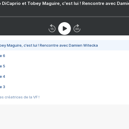
 DiCaprio et Tobey Maguire, c'est lui ! Rencontre avec Dam
bey Maguire, c'est lui ! Rencontre avec Damien Witecka
e 6
e 5
e 4
e 3
s créatrices de la VF !
e 2
e 1
e Mektoub My Love arrive enfin ! Rencontre avec Shaïn Boumedine et Sal