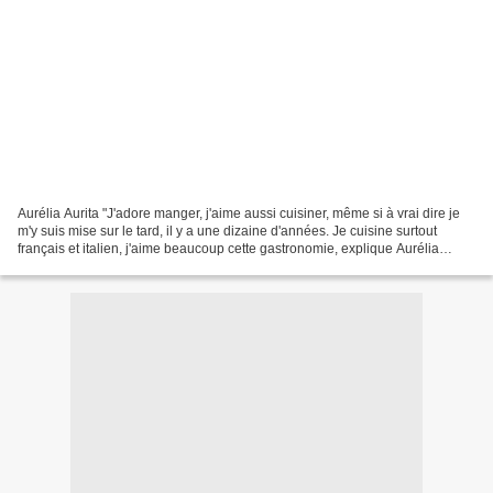
Aurélia Aurita "J'adore manger, j'aime aussi cuisiner, même si à vrai dire je
m'y suis mise sur le tard, il y a une dizaine d'années. Je cuisine surtout
français et italien, j'aime beaucoup cette gastronomie, explique Aurélia
Aurita. Bizarrement, je ne...