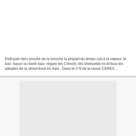
Petit pain farci proche de la brioche la plupart du temps cuit à la vapeur, le
bao -baozi ou banh bao- régale les Chinois, les Vietnamie ns et tous les
adeptes de la street-food en Asie . Dans le n°6 de la revue CERES
consacrée à l'univers des céréales...