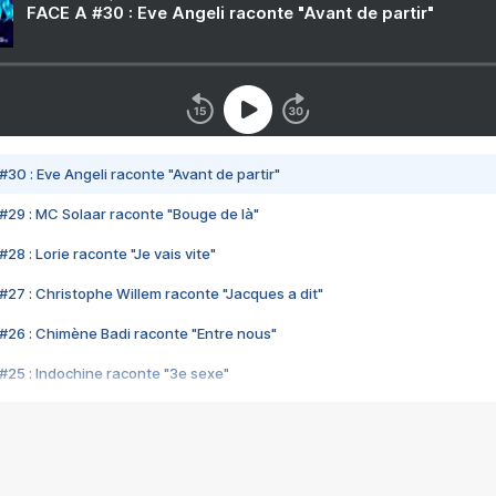
FACE A #30 : Eve Angeli raconte "Avant de partir"
#30 : Eve Angeli raconte "Avant de partir"
#29 : MC Solaar raconte "Bouge de là"
28 : Lorie raconte "Je vais vite"
#27 : Christophe Willem raconte "Jacques a dit"
#26 : Chimène Badi raconte "Entre nous"
#25 : Indochine raconte "3e sexe"
#24 : Zaho raconte "C'est chelou"
#23 : Patrick Bruel raconte "Au café des délices"
#22 : Kyo raconte "Le chemin"