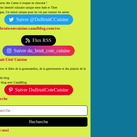
 avec des Cartes à croquer en chocolat !
ne identité culinaire unique entre Inde et Tibet
ne, Un terroir unique pour un vin pas comme les autres
Suivre @DuBruitCCuisine
/bruitcotecuisine.canalblog.com/rss
Flux RSS
Suivre du_bruit_cote_cuisine
uit Côté Cuisine
ws et Infos de la gourmandise, de la gastronomie et des plaisirs de la
 du blog
n blog avec CanalBlog
Suivre DuBruitCoteCuisine
rche
z-moi