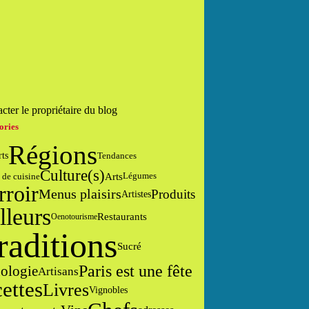
cter le propriétaire du blog
ories
Régions
rts
Tendances
Culture(s)
Arts
 de cuisine
Légumes
rroir
Menus plaisirs
Produits
Artistes
lleurs
Restaurants
Oenotourisme
raditions
Sucré
Paris est une fête
ologie
Artisans
cettes
Livres
Vignobles