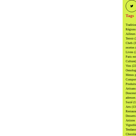
Tags
Traditi
Région
Ailleur
Terroir
(
Chefs
(
recettes
Livres
(
Paris es
Culture
Vins
(22
Oenolo
Menus p
Compor
Produit
Artisan
Douceu
adresse
Sucré
(1
Arts
(13
Restaur
Dessert
Artistes
Vignobl
Tendanc
Chocol