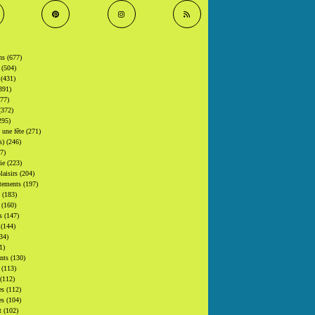
ons
(677)
s
(504)
s
(431)
391)
377)
(372)
295)
t une fête
(271)
(s)
(246)
7)
gie
(223)
laisirs
(204)
tements
(197)
s
(183)
s
(160)
rs
(147)
s
(144)
34)
1)
ants
(130)
s
(113)
(112)
es
(112)
es
(104)
at
(102)