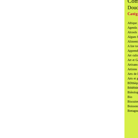
Com
Douc
Catég
Afrique
Agenda
Alcools 
Algues 
Alimenta
A lire to
Apprendr
Art culi
Art et 
Artisans
Artistes
Arts de 
Arts et 
BDthèqu
Bédéthè
Bièrolog
Bio
Biscuite
Boissons
Bretagn