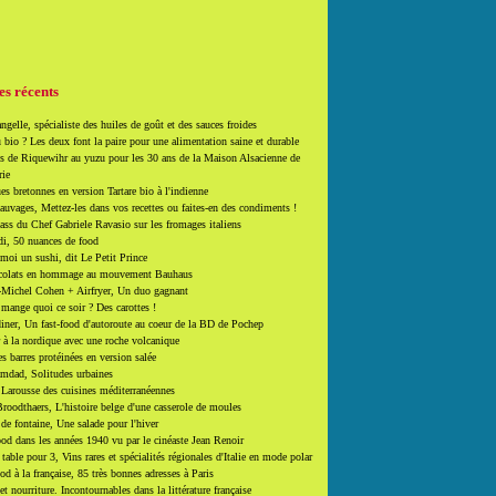
es récents
ngelle, spécialiste des huiles de goût et des sauces froides
 bio ? Les deux font la paire pour une alimentation saine et durable
 de Riquewihr au yuzu pour les 30 ans de la Maison Alsacienne de
rie
es bretonnes en version Tartare bio à l'indienne
auvages, Mettez-les dans vos recettes ou faites-en des condiments !
ass du Chef Gabriele Ravasio sur les fromages italiens
i, 50 nuances de food
moi un sushi, dit Le Petit Prince
colats en hommage au mouvement Bauhaus
-Michel Cohen + Airfryer, Un duo gagnant
mange quoi ce soir ? Des carottes !
ner, Un fast-food d'autoroute au coeur de la BD de Pochep
 à la nordique avec une roche volcanique
es barres protéinées en version salée
mdad, Solitudes urbaines
 Larousse des cuisines méditerranéennes
roodthaers, L'histoire belge d'une casserole de moules
de fontaine, Une salade pour l'hiver
d dans les années 1940 vu par le cinéaste Jean Renoir
able pour 3, Vins rares et spécialités régionales d'Italie en mode polar
ood à la française, 85 très bonnes adresses à Paris
et nourriture. Incontournables dans la littérature française