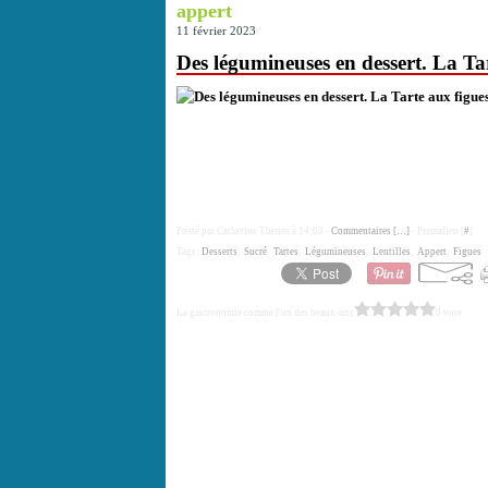
appert
11 février 2023
Des légumineuses en dessert. La Tart
Posté par Catherine Thenes à 14:03 -
Commentaires [
…
]
- Permalien [
#
]
Tags:
Desserts
,
Sucré
,
Tartes
,
Légumineuses
,
Lentilles
,
Appert
,
Figues
La gastronomie comme l'un des beaux-arts
0 vote