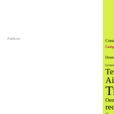
Publicité
Conta
Catég
Desse
Livres
Te
Ai
T
Oen
re