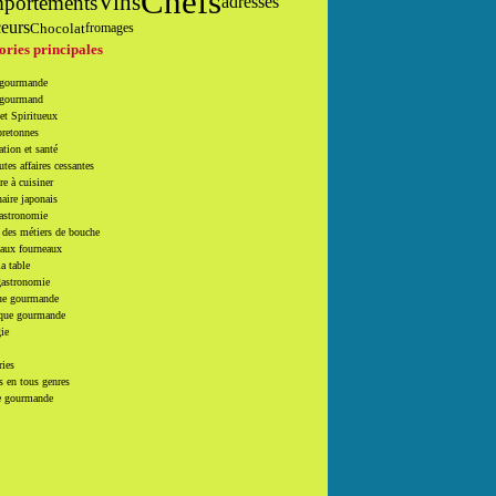
Chefs
Vins
portements
adresses
eurs
Chocolat
fromages
ories principales
 gourmande
 gourmand
et Spiritueux
bretonnes
tion et santé
utes affaires cessantes
e à cuisiner
naire japonais
Gastronomie
 des métiers de bouche
 aux fourneaux
la table
gastronomie
e gourmande
que gourmande
ie
ries
 en tous genres
e gourmande