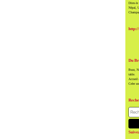
Dites-le
Népal, U
Champag
http:/
Du Br
Buzz, Ne
table.
Accueil
Créer u
Reche
Suive