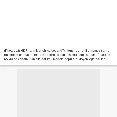
(Photos a&jHDF Yann Monel) Au coeur d'Amiens, les hortillonnages sont un
ensemble unique au monde de jardins flottants implantés sur un dédale de
65 km de canaux . Un site naturel, modelé depuis le Moyen-Âge par les
activités de maraîchage, inscrit aujourd'hui...