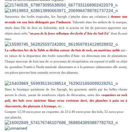
Amoureux des forêts tropicales, Joe Sayegh s’attache dans ses créations à
donner une
seconde vie aux bois dédaignés par l’industrie
. V
alorisés dans les ateliers de la marque,
situés dans l'ile de Java en Indonésie, t
eck et acacias en fin de parcours apportent aux
objets ainsi créés
"
un peu de la force tellurique des forêts d’Asie du Sud-Est
"
dont ils sont
issus.
La collection Art de la Table se décline autour du bois de teck, un matériau noble
qui -
en raison de la disparition des forêts naturelles d'Asie- est désormais issu de plantations.
Chaque morceau de bois issu de ce processus de récupération est repensé et taillé en objet
du quotidien.Traités à l'huile minérale alimentaire et à la peinture (alimentaire elle aussi),
ces pièces peuvent bien entendu recevoir des aliments.
Dans la boutique parisienne de Joe Sayegh, les gourmets attirés par les belles choses
auront le choix, parmi de nombreux objets de décoration, entre des
coquetiers en teck
poli, des bols avec intérieur blanc et/ou extérieur doré, des planches à pain ou à
charcuterie, des plateaux à fromage,
etc...
Compter 12,50 euros pour un coquetier, de 23 à 40 euros pour des bols, 32 euros pour
une planche.