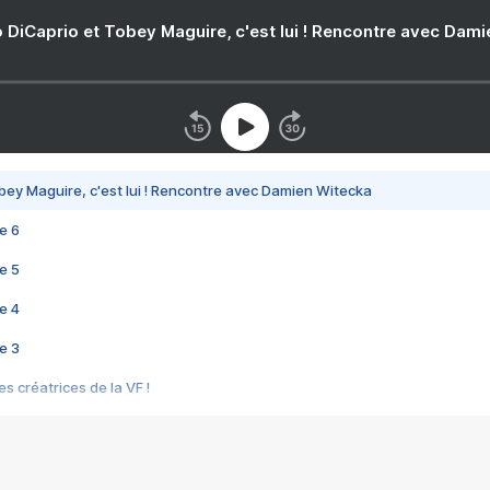
 DiCaprio et Tobey Maguire, c'est lui ! Rencontre avec Dam
bey Maguire, c'est lui ! Rencontre avec Damien Witecka
e 6
e 5
e 4
e 3
s créatrices de la VF !
e 2
e 1