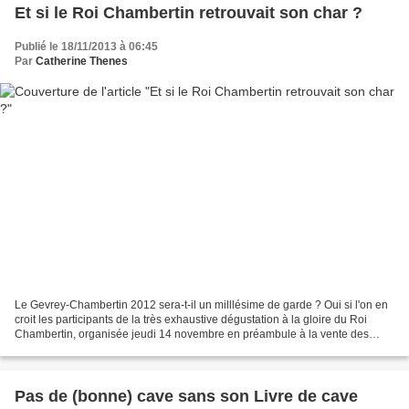
Et si le Roi Chambertin retrouvait son char ?
Publié le 18/11/2013 à 06:45
Par
Catherine Thenes
Le Gevrey-Chambertin 2012 sera-t-il un milllésime de garde ? Oui si l'on en
croit les participants de la très exhaustive dégustation à la gloire du Roi
Chambertin, organisée jeudi 14 novembre en préambule à la vente des
Hospices de Beaune 2013. Selon...
Pas de (bonne) cave sans son Livre de cave