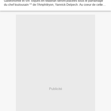
Gastronomie et Vin Toques en Madiran seront placées sous le parrainage
du chef toulousain ** de l'Amphitryon, Yannick Delpech. Au coeur de cette
première édition -qui se déroulera pendant...
Publicité