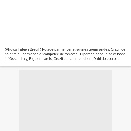
(Photos Fabien Breuil ) Potage parmentier et tartines gourmandes, Gratin de
polenta au parmesan et compotée de tomates , Piperade basquaise et toast
à l’Ossau-Iraty, Rigatoni farcis, Croziflette au reblochon, Dahl de poulet au
chou-fleur, Crudo de thon,…...