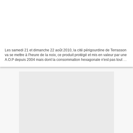
Les samedi 21 et dimanche 22 août 2010, la cité périgourdine de Terrasson
va se mettre à l'heure de la noix, ce produit protégé et mis en valeur par une
A.O.P depuis 2004 mais dont la consommation hexagonale n'est pas tout à
fait ce qu'elle pourrait être,...