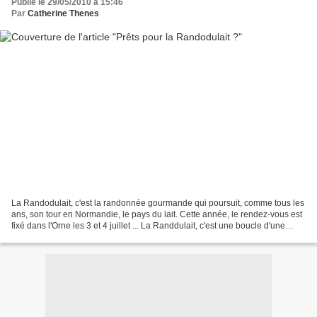
Publié le 29/05/2010 à 15:46
Par
Catherine Thenes
La Randodulait, c'est la randonnée gourmande qui poursuit, comme tous les
ans, son tour en Normandie, le pays du lait. Cette année, le rendez-vous est
fixé dans l'Orne les 3 et 4 juillet ... La Randdulait, c'est une boucle d'une
dizaine de km qui chemine...