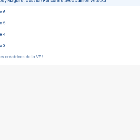
bey Maguire, c'est lui ! Rencontre avec Damien Witecka
e 6
e 5
e 4
e 3
s créatrices de la VF !
e 2
e 1
e Mektoub My Love arrive enfin ! Rencontre avec Shaïn Boumedine et Sal
i : après Toni en famille
elle réalise le bouleversant Dites lui que je l'aime
ais ! Rencontre autour de Vie privée de Rebecca Zlotowski
 de Marguerite, Grave... Rencontre avec Ella Rumpf