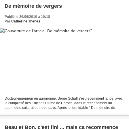
De mémoire de vergers
Publié le 26/06/2010 à 10:18
Par
Catherine Thenes
Docteur-ingénieur en agronomie, Serge Schall s'est récemment lancé, avec
la complicité des Editions Plume de Carotte, dans le recensement du
patrimoine cultural de notre pays. Après le formidable " De mémoire de
potagers " publié en 2008, il se lance...
Beau et Bon, c'est fini ... mais ça recommence