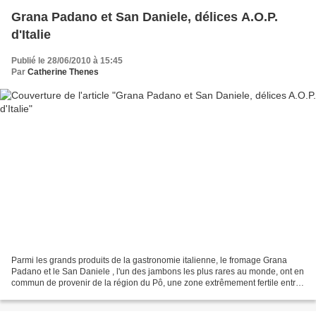
Grana Padano et San Daniele, délices A.O.P.
d'Italie
Publié le 28/06/2010 à 15:45
Par
Catherine Thenes
Parmi les grands produits de la gastronomie italienne, le fromage Grana
Padano et le San Daniele , l'un des jambons les plus rares au monde, ont en
commun de provenir de la région du Pô, une zone extrêmement fertile entre
Alpes du Nord et Apennins au...