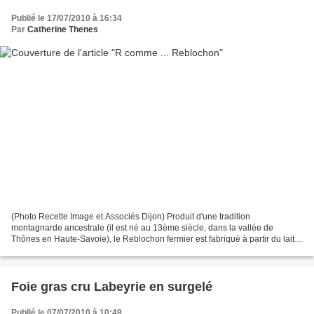
Publié le 17/07/2010 à 16:34
Par
Catherine Thenes
(Photo Recette Image et Associés Dijon) Produit d'une tradition
montagnarde ancestrale (il est né au 13ème siècle, dans la vallée de
Thônes en Haute-Savoie), le Reblochon fermier est fabriqué à partir du lait
cru -non pasteurisé- des vaches du troupeau...
Foie gras cru Labeyrie en surgelé
Publié le 07/07/2010 à 10:48