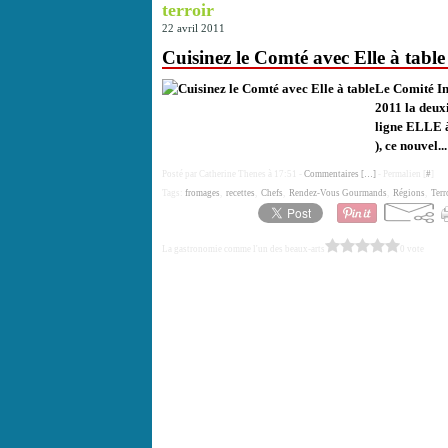
terroir
22 avril 2011
Cuisinez le Comté avec Elle à table
Le Comité In
2011 la deux
ligne ELLE à
), ce nouvel...
Posté par Catherine Thenes à 17:51 -
Commentaires [
…
]
- Permalien [
#
]
Tags:
fromages
,
recettes
,
Chefs
,
Rendez-Vous Gourmands
,
Régions
,
Terr
La gastronomie comme l'un des beaux-arts
0 vote