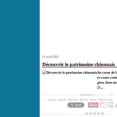
11 avril 2011
Découvrir le patrimoine chinonais
Au coeur de l
re cause comm
gion, dans un
21...
Posté par Catherine Thenes à 16:38 -
Commentaires [
…
]
- Permalien [
#
]
Tags:
adresses
,
Agenda
,
Traditions
,
Régions
,
Terroir
,
Oenotourisme
La gastronomie comme l'un des beaux-arts
0 vote