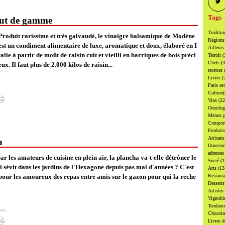
Tags
aut de gamme
Traditi
Produit rarissime et très galvaudé, le vinaigre balsamique de Modène
Région
est un condiment alimentaire de luxe, aromatique et doux, élaboré en I
Ailleur
talie à partir de moût de raisin cuit et vieilli en barriques de bois préci
Terroir
(
Chefs
(
eux. Il faut plus de 2.000 kilos de raisin...
recettes
Livres
(
Paris es
Culture
Vins
(22
Oenolo
Menus p
Compor
Produit
Artisan
a
Douceu
adresse
par les amateurs de cuisine en plein air, la plancha va-t-elle détrôner le
Sucré
(1
 sévit dans les jardins de l'Hexagone depuis pas mal d'années ? C'est
Arts
(13
pour les amoureux des repas entre amis sur le gazon pour qui la reche
Restaur
Dessert
Artistes
Vignobl
Tendanc
ces
Chocol
Livres d