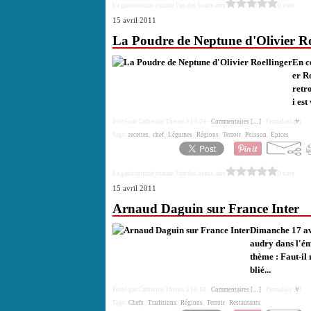
La gastronomie comme l'un des beaux-arts
0 vote
15 avril 2011
La Poudre de Neptune d'Olivier Ro
En c
er R
retro
i est
Posté par Catherine Thenes à 19:24 -
Commentaires [
…
]
- Permalien [
#
]
Tags:
recettes
,
chef
,
Légumes
,
Régions
,
Terroir
,
Poisson
,
Epices
La gastronomie comme l'un des beaux-arts
0 vote
15 avril 2011
Arnaud Daguin sur France Inter
Dimanche 17 avr
audry dans l'ém
thème : Faut-il
blié...
Posté par Catherine Thenes à 14:18 -
Commentaires [
…
]
- Permalien [
#
]
Tags:
Chefs
,
Traditions
,
Régions
,
Terroir
,
Restaurants