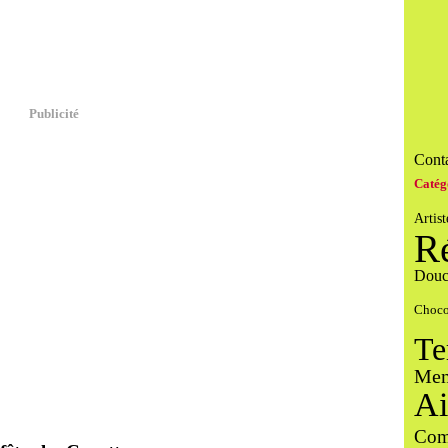
Publicité
Conta
Catég
Artist
R
Douc
Choco
Te
Men
Ai
Com