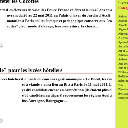
fêter les Cocottes
Livres
Catég
Les éleveurs de volailles Douce France célèbrent leurs 40 ans en o
uvrant du 20 au 22 mai 2011 au Palais d'hiver du Jardin d'Accli
Afrique
matation à Paris un lieu ludique et pédagogique consacré aux "co
Agenda
Alcools 
cottes" , leur mode d'élevage, leur nourriture, la charte...
Algues 
Alimenta
A lire to
Apprendr
Art culi
Art et 
Artisans
Artistes
Arts de 
Arts et 
" pour les lycées hôteliers
BDthèqu
Bédéthè
La finale du concours gastronomique « Le Boeuf, les rac
Bièrolog
es à viande » aura lieu au Ritz à Paris, le 11 mai 2011. L
Bio
es dix candidats encore en compétition (ils étaient plus d
Biscuite
Boissons
e 60 candidats au départ) représentent les régions Aquita
Bretagn
ine, Auvergne, Bourgogne,...