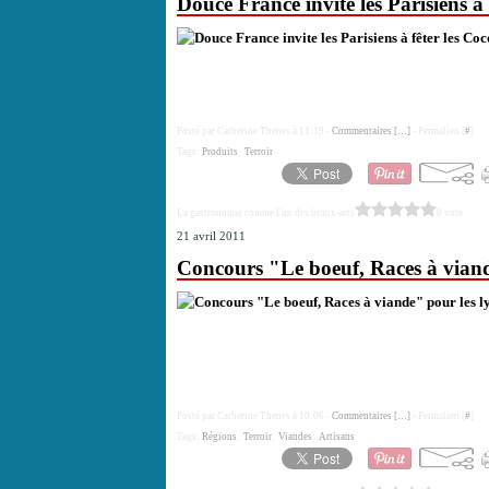
Douce France invite les Parisiens à 
Posté par Catherine Thenes à 11:19 -
Commentaires [
…
]
- Permalien [
#
]
Tags:
Produits
,
Terroir
La gastronomie comme l'un des beaux-arts
0 vote
21 avril 2011
Concours "Le boeuf, Races à viande
Posté par Catherine Thenes à 10:06 -
Commentaires [
…
]
- Permalien [
#
]
Tags:
Régions
,
Terroir
,
Viandes
,
Artisans