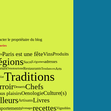
cter le propriétaire du blog
ories
Paris est une fête
Vins
Produits
es
égions
adresses
Sucré
Légumes
eurs
Restaurants
Arts
Tendances
Oenotourisme
Traditions
lat
Chefs
rroir
Desserts
Culture(s)
Oenologie
us plaisirs
lleurs
Livres
Artisans
recettes
portements
Vignobles
fromages