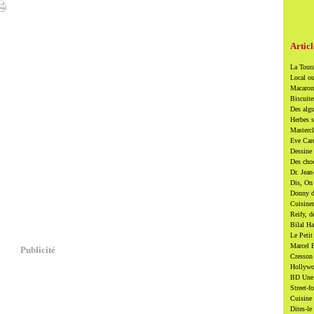
Articl
La Toura
Local ou
Macarons
Biscuite
Des algu
Herbes s
Mastercl
Eve Card
Dessine 
Des cho
Dr. Jean
Dis, On 
Donny di
Cuisiner
Reify, d
Bilal Ha
Le Petit
Marcel B
Publicité
Cresson 
Hollywoo
BD Une t
Street-f
Cuisine 
Dites-le