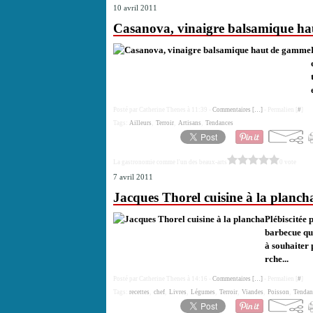
10 avril 2011
Casanova, vinaigre balsamique h
Posté par Catherine Thenes à 11:39 -
Commentaires [
…
]
- Permalien [
#
]
Tags:
Ailleurs
,
Terroir
,
Artisans
,
Tendances
La gastronomie comme l'un des beaux-arts
0 vote
7 avril 2011
Jacques Thorel cuisine à la planch
Plébiscitée 
barbecue qui
à souhaiter 
rche...
Posté par Catherine Thenes à 14:16 -
Commentaires [
…
]
- Permalien [
#
]
Tags:
recettes
,
chef
,
Livres
,
Légumes
,
Terroir
,
Viandes
,
Poisson
,
Tendan