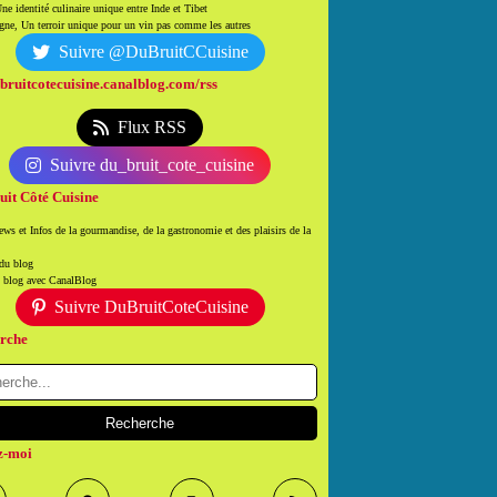
ne identité culinaire unique entre Inde et Tibet
ne, Un terroir unique pour un vin pas comme les autres
Suivre @DuBruitCCuisine
/bruitcotecuisine.canalblog.com/rss
Flux RSS
Suivre du_bruit_cote_cuisine
uit Côté Cuisine
ws et Infos de la gourmandise, de la gastronomie et des plaisirs de la
 du blog
n blog avec CanalBlog
Suivre DuBruitCoteCuisine
rche
z-moi