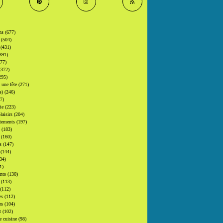
ons
(677)
s
(504)
s
(431)
391)
377)
(372)
295)
t une fête
(271)
(s)
(246)
7)
gie
(223)
laisirs
(204)
tements
(197)
s
(183)
s
(160)
rs
(147)
s
(144)
34)
1)
ants
(130)
s
(113)
(112)
es
(112)
es
(104)
at
(102)
e cuisine
(98)