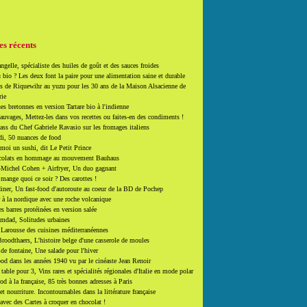
es récents
ngelle, spécialiste des huiles de goût et des sauces froides
 bio ? Les deux font la paire pour une alimentation saine et durable
 de Riquewihr au yuzu pour les 30 ans de la Maison Alsacienne de
rie
es bretonnes en version Tartare bio à l'indienne
auvages, Mettez-les dans vos recettes ou faites-en des condiments !
ass du Chef Gabriele Ravasio sur les fromages italiens
i, 50 nuances de food
moi un sushi, dit Le Petit Prince
colats en hommage au mouvement Bauhaus
-Michel Cohen + Airfryer, Un duo gagnant
mange quoi ce soir ? Des carottes !
ner, Un fast-food d'autoroute au coeur de la BD de Pochep
 à la nordique avec une roche volcanique
es barres protéinées en version salée
mdad, Solitudes urbaines
 Larousse des cuisines méditerranéennes
roodthaers, L'histoire belge d'une casserole de moules
de fontaine, Une salade pour l'hiver
d dans les années 1940 vu par le cinéaste Jean Renoir
able pour 3, Vins rares et spécialités régionales d'Italie en mode polar
ood à la française, 85 très bonnes adresses à Paris
et nourriture. Incontournables dans la littérature française
 avec des Cartes à croquer en chocolat !