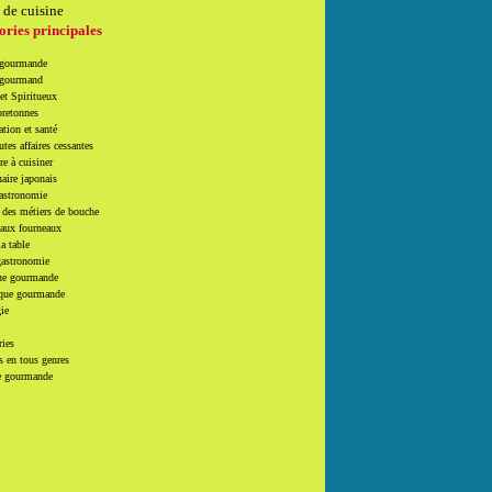
 de cuisine
ories principales
 gourmande
 gourmand
et Spiritueux
bretonnes
tion et santé
utes affaires cessantes
e à cuisiner
naire japonais
Gastronomie
 des métiers de bouche
 aux fourneaux
la table
gastronomie
e gourmande
que gourmande
ie
ries
 en tous genres
e gourmande