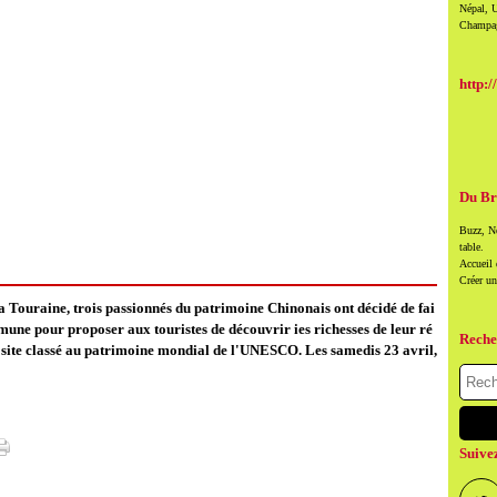
Népal, U
Champag
http:/
Du Br
Buzz, Ne
table.
Accueil
Créer u
a Touraine, trois passionnés du patrimoine Chinonais ont décidé de fai
une pour proposer aux touristes de découvrir ies richesses de leur ré
Reche
 site classé au patrimoine mondial de l'UNESCO. Les samedis 23 avril,
Suive