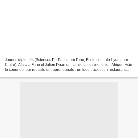
Jeunes diplomés (Sciences Po-Paris pour l'une, Ecole centrale-Lyon pour
l'autre), Aïssata Fane et Julien Doan ont fait de la cuisine fusion Afrique-Asie
le coeur de leur réussite entrepreneuriale : un food truck et un restaurant
dans le 13ème et le 11ème...