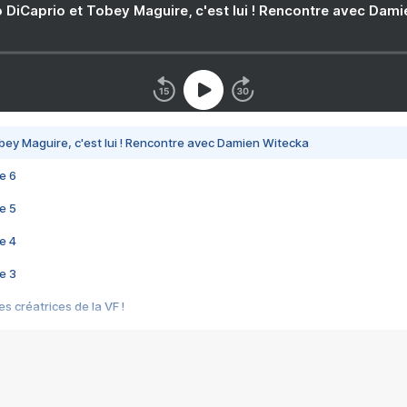
 DiCaprio et Tobey Maguire, c'est lui ! Rencontre avec Dam
bey Maguire, c'est lui ! Rencontre avec Damien Witecka
e 6
e 5
e 4
e 3
s créatrices de la VF !
e 2
e 1
e Mektoub My Love arrive enfin ! Rencontre avec Shaïn Boumedine et Sal