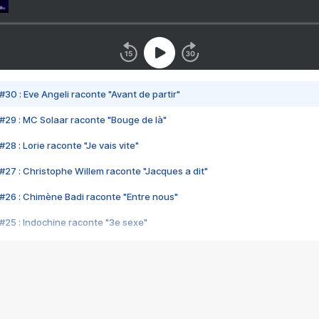
#30 : Eve Angeli raconte "Avant de partir"
#29 : MC Solaar raconte "Bouge de là"
28 : Lorie raconte "Je vais vite"
#27 : Christophe Willem raconte "Jacques a dit"
#26 : Chimène Badi raconte "Entre nous"
#25 : Indochine raconte "3e sexe"
#24 : Zaho raconte "C'est chelou"
#23 : Patrick Bruel raconte "Au café des délices"
#22 : Kyo raconte "Le chemin"