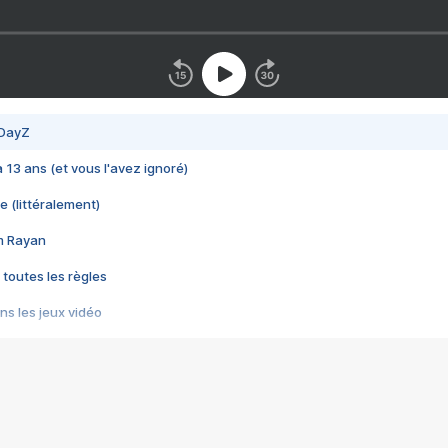
 DayZ
 a 13 ans (et vous l'avez ignoré)
e (littéralement)
im Rayan
 toutes les règles
s les jeux vidéo
us choquant de Rockstar ? - Le scandale BULLY
e plus moche de Steam
du RÊVE tourne au CAUCHEMAR