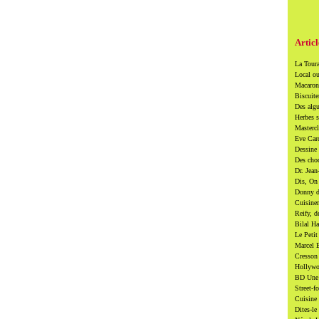
Articl
La Toura
Local ou
Macarons
Biscuite
Des algu
Herbes s
Mastercl
Eve Card
Dessine 
Des cho
Dr. Jean
Dis, On 
Donny di
Cuisiner
Reify, d
Bilal Ha
Le Petit
Marcel B
Cresson 
Hollywoo
BD Une t
Street-f
Cuisine 
Dites-le