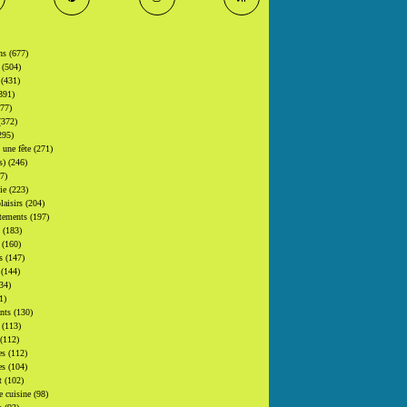
ons
(677)
s
(504)
s
(431)
391)
377)
(372)
295)
t une fête
(271)
(s)
(246)
7)
gie
(223)
laisirs
(204)
tements
(197)
s
(183)
s
(160)
rs
(147)
s
(144)
34)
1)
ants
(130)
s
(113)
(112)
es
(112)
es
(104)
at
(102)
e cuisine
(98)