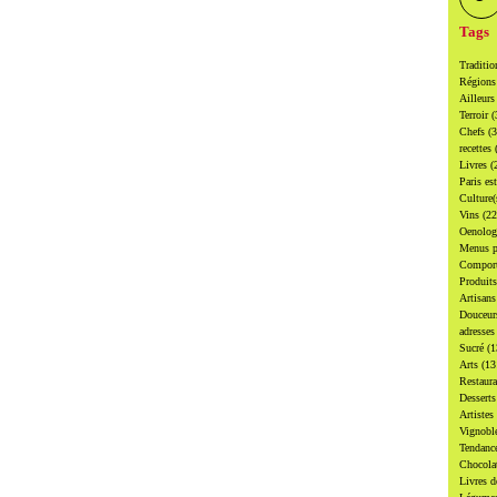
Tags
Traditi
Région
Ailleur
Terroir
(
Chefs
(
recettes
Livres
(
Paris es
Culture
Vins
(22
Oenolo
Menus p
Compor
Produit
Artisan
Douceu
adresse
Sucré
(1
Arts
(13
Restaur
Dessert
Artistes
Vignobl
Tendanc
Chocol
Livres d