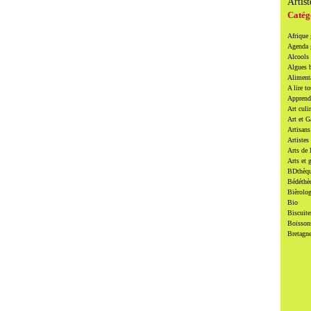
Artist
Catég
Afrique
Agenda
Alcools 
Algues 
Alimenta
A lire to
Apprendr
Art culi
Art et 
Artisans
Artistes
Arts de 
Arts et 
BDthèqu
Bédéthè
Bièrolog
Bio
Biscuite
Boissons
Bretagn