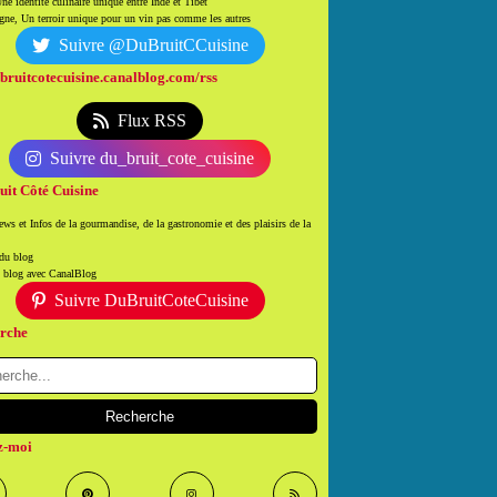
ne identité culinaire unique entre Inde et Tibet
ne, Un terroir unique pour un vin pas comme les autres
Suivre @DuBruitCCuisine
/bruitcotecuisine.canalblog.com/rss
Flux RSS
Suivre du_bruit_cote_cuisine
uit Côté Cuisine
ws et Infos de la gourmandise, de la gastronomie et des plaisirs de la
 du blog
n blog avec CanalBlog
Suivre DuBruitCoteCuisine
rche
z-moi