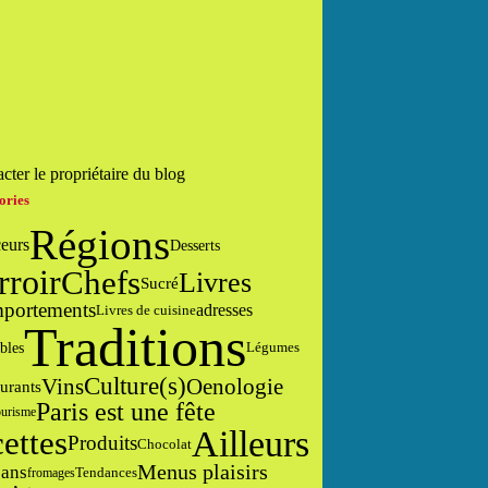
cter le propriétaire du blog
ories
Régions
eurs
Desserts
Chefs
rroir
Livres
Sucré
portements
adresses
Livres de cuisine
Traditions
bles
Légumes
Culture(s)
Vins
Oenologie
urants
Paris est une fête
urisme
Ailleurs
cettes
Produits
Chocolat
Menus plaisirs
sans
Tendances
fromages