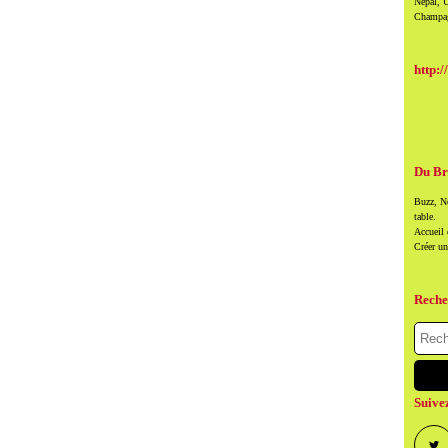
Népal, U
Champag
http:/
Du Br
Buzz, Ne
table.
Accueil
Créer u
Reche
Suive