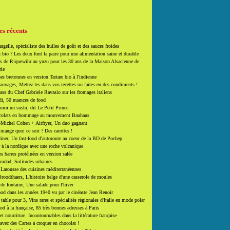
es récents
ngelle, spécialiste des huiles de goût et des sauces froides
 bio ? Les deux font la paire pour une alimentation saine et durable
 de Riquewihr au yuzu pour les 30 ans de la Maison Alsacienne de
rie
es bretonnes en version Tartare bio à l'indienne
auvages, Mettez-les dans vos recettes ou faites-en des condiments !
ass du Chef Gabriele Ravasio sur les fromages italiens
i, 50 nuances de food
moi un sushi, dit Le Petit Prince
colats en hommage au mouvement Bauhaus
-Michel Cohen + Airfryer, Un duo gagnant
mange quoi ce soir ? Des carottes !
ner, Un fast-food d'autoroute au coeur de la BD de Pochep
 à la nordique avec une roche volcanique
es barres protéinées en version salée
mdad, Solitudes urbaines
 Larousse des cuisines méditerranéennes
roodthaers, L'histoire belge d'une casserole de moules
de fontaine, Une salade pour l'hiver
d dans les années 1940 vu par le cinéaste Jean Renoir
able pour 3, Vins rares et spécialités régionales d'Italie en mode polar
ood à la française, 85 très bonnes adresses à Paris
et nourriture. Incontournables dans la littérature française
 avec des Cartes à croquer en chocolat !