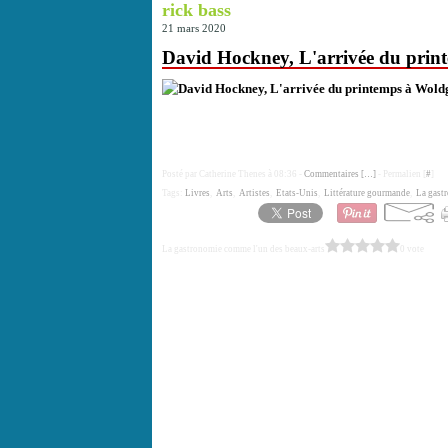
rick bass
21 mars 2020
David Hockney, L'arrivée du prin
Posté par Catherine Thenes à 08:36 -
Commentaires [
…
]
- Permalien [
#
]
Tags:
Livres
,
Arts
,
Artistes
,
Etats-Unis
,
Littérature gourmande
,
La gast
La gastronomie comme l'un des beaux-arts
0 vote