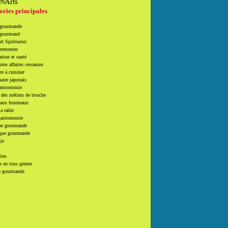
Arts
es
ories principales
 gourmande
 gourmand
et Spiritueux
bretonnes
tion et santé
utes affaires cessantes
e à cuisiner
naire japonais
Gastronomie
 des métiers de bouche
 aux fourneaux
la table
gastronomie
e gourmande
que gourmande
ie
ries
 en tous genres
e gourmande