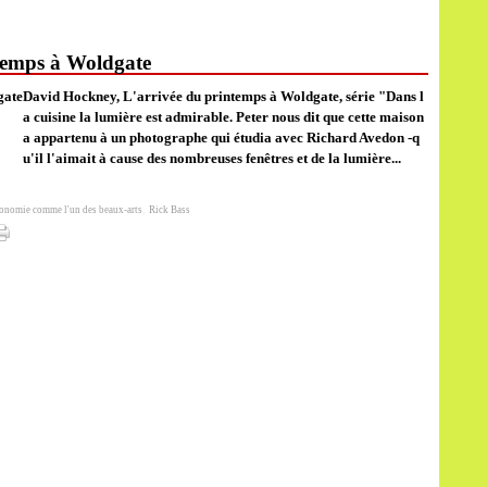
temps à Woldgate
David Hockney, L'arrivée du printemps à Woldgate, série "Dans l
a cuisine la lumière est admirable. Peter nous dit que cette maison
a appartenu à un photographe qui étudia avec Richard Avedon -q
u'il l'aimait à cause des nombreuses fenêtres et de la lumière...
ronomie comme l'un des beaux-arts
,
Rick Bass