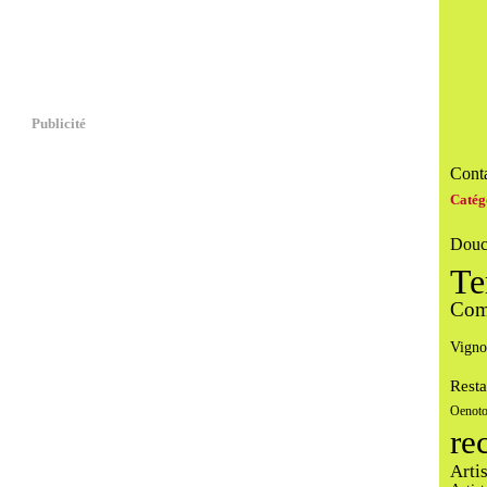
Publicité
Conta
Catég
Douc
Te
Com
Vigno
Resta
Oenoto
re
Arti