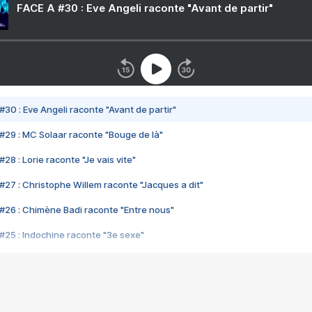
FACE A #30 : Eve Angeli raconte "Avant de partir"
#30 : Eve Angeli raconte "Avant de partir"
#29 : MC Solaar raconte "Bouge de là"
28 : Lorie raconte "Je vais vite"
#27 : Christophe Willem raconte "Jacques a dit"
#26 : Chimène Badi raconte "Entre nous"
#25 : Indochine raconte "3e sexe"
#24 : Zaho raconte "C'est chelou"
#23 : Patrick Bruel raconte "Au café des délices"
#22 : Kyo raconte "Le chemin"