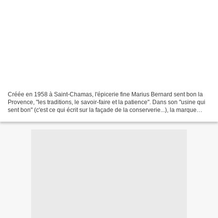
Créée en 1958 à Saint-Chamas, l'épicerie fine Marius Bernard sent bon la
Provence, "les traditions, le savoir-faire et la patience". Dans son "usine qui
sent bon" (c'est ce qui écrit sur la façade de la conserverie...), la marque
prépare aujourd'hui plus...