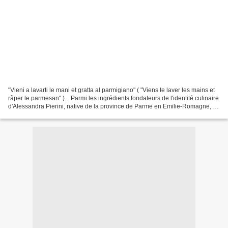
"Vieni a lavarti le mani et gratta al parmigiano" ( "Viens te laver les mains et
râper le parmesan" )... Parmi les ingrédients fondateurs de l'identité culinaire
d'Alessandra Pierini, native de la province de Parme en Emilie-Romagne, il
y a le parmesan,...