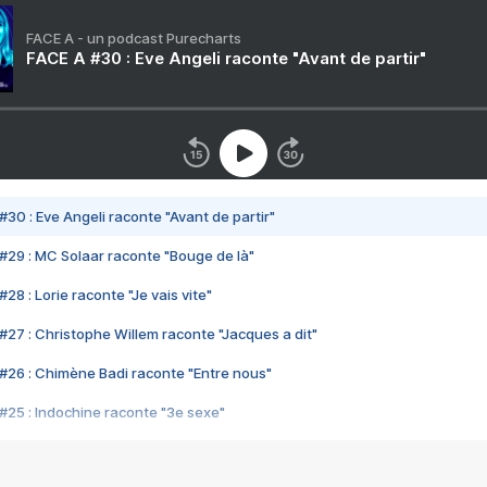
FACE A - un podcast Purecharts
FACE A #30 : Eve Angeli raconte "Avant de partir"
#30 : Eve Angeli raconte "Avant de partir"
#29 : MC Solaar raconte "Bouge de là"
28 : Lorie raconte "Je vais vite"
#27 : Christophe Willem raconte "Jacques a dit"
#26 : Chimène Badi raconte "Entre nous"
#25 : Indochine raconte "3e sexe"
#24 : Zaho raconte "C'est chelou"