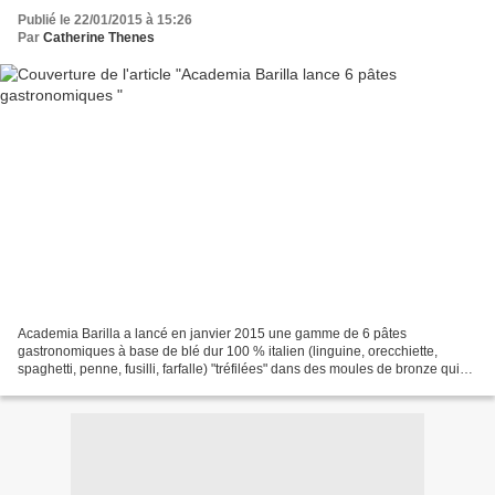
Publié le 22/01/2015 à 15:26
Par
Catherine Thenes
Academia Barilla a lancé en janvier 2015 une gamme de 6 pâtes
gastronomiques à base de blé dur 100 % italien (linguine, orecchiette,
spaghetti, penne, fusilli, farfalle) "tréfilées" dans des moules de bronze qui
leur donnent leur forme et une texture...