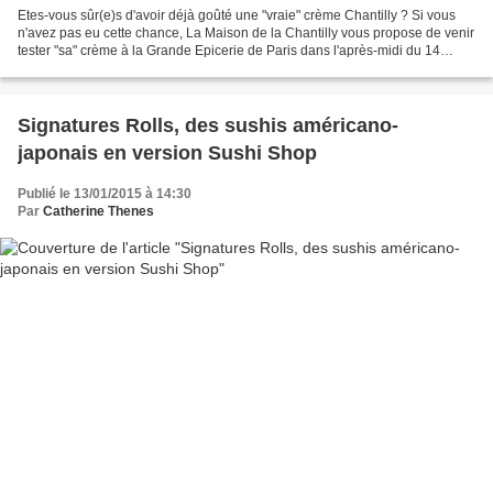
Etes-vous sûr(e)s d'avoir déjà goûté une "vraie" crème Chantilly ? Si vous
n'avez pas eu cette chance, La Maison de la Chantilly vous propose de venir
tester "sa" crème à la Grande Epicerie de Paris dans l'après-midi du 14
février 2015. Y seront présentées...
Signatures Rolls, des sushis américano-
japonais en version Sushi Shop
Publié le 13/01/2015 à 14:30
Par
Catherine Thenes