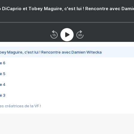
 DiCaprio et Tobey Maguire, c'est lui ! Rencontre avec Dam
bey Maguire, c'est lui ! Rencontre avec Damien Witecka
e 6
e 5
e 4
e 3
s créatrices de la VF !
e 2
e 1