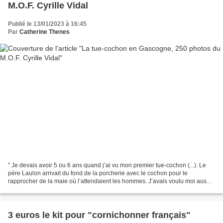
M.O.F. Cyrille Vidal
Publié le 13/01/2023 à 16:45
Par
Catherine Thenes
" Je devais avoir 5 ou 6 ans quand j’ai vu mon premier tue-cochon (...). Le
père Laulon arrivait du fond de la porcherie avec le cochon pour le
rapprocher de la maie où l’attendaient les hommes. J’avais voulu moi aussi,
aider à tenir l’animal, on m’avait...
3 euros le kit pour "cornichonner français"