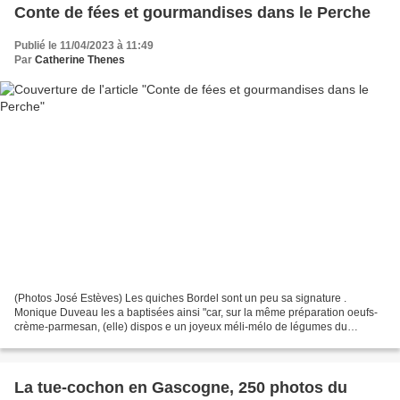
Conte de fées et gourmandises dans le Perche
Publié le 11/04/2023 à 11:49
Par
Catherine Thenes
(Photos José Estèves) Les quiches Bordel sont un peu sa signature .
Monique Duveau les a baptisées ainsi "car, sur la même préparation oeufs-
crème-parmesan, (elle) dispos e un joyeux méli-mélo de légumes du
moment et de produits de (son) frigo . (Ses)...
La tue-cochon en Gascogne, 250 photos du