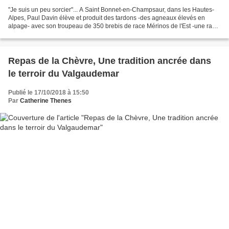
"Je suis un peu sorcier"... A Saint Bonnet-en-Champsaur, dans les Hautes-
Alpes, Paul Davin élève et produit des tardons -des agneaux élevés en
alpage- avec son troupeau de 350 brebis de race Mérinos de l'Est -une race
rustique qui s'adapte bien en montagne...
Repas de la Chèvre, Une tradition ancrée dans
le terroir du Valgaudemar
Publié le 17/10/2018 à 15:50
Par
Catherine Thenes