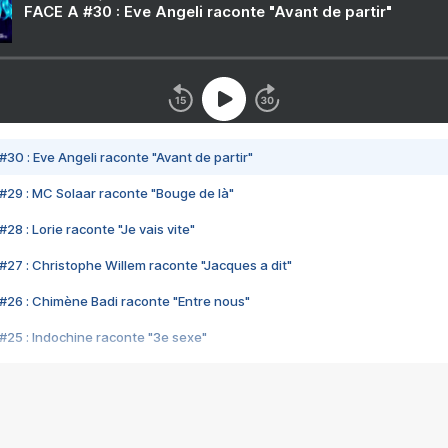
FACE A #30 : Eve Angeli raconte "Avant de partir"
#30 : Eve Angeli raconte "Avant de partir"
#29 : MC Solaar raconte "Bouge de là"
28 : Lorie raconte "Je vais vite"
#27 : Christophe Willem raconte "Jacques a dit"
#26 : Chimène Badi raconte "Entre nous"
#25 : Indochine raconte "3e sexe"
#24 : Zaho raconte "C'est chelou"
#23 : Patrick Bruel raconte "Au café des délices"
#22 : Kyo raconte "Le chemin"