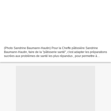
(Photo Sandrine Baumann-Hautin) Pour la Cheffe pâtissière Sandrine
Baumann-Hautin, faire de la "pâtisserie santé", c'est adapter les préparations
sucrées aux problèmes de santé les plus répandus , pour permettre à
chacun de (re)trouver le plaisir de manger...