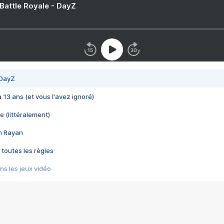
 Battle Royale - DayZ
 DayZ
 a 13 ans (et vous l'avez ignoré)
e (littéralement)
im Rayan
 toutes les règles
s les jeux vidéo
us choquant de Rockstar ? - Le scandale BULLY
e plus moche de Steam
du RÊVE tourne au CAUCHEMAR