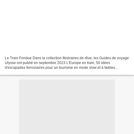
Le Train Fondue Dans la collection Itinéraires de rêve, les Guides de voyage
Ulysse ont publié en septembre 2023 L'Europe en train, 50 idées
d'escapades ferroviaires pour un tourisme en mode slow et à faibles
émissions de gaz à effets de serre . Des projets...