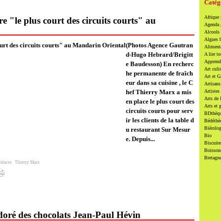
Catég
Afrique
 "le plus court des circuits courts" au
Agenda
Alcools 
Algues 
(Photos Agence Gautran
Alimenta
d-Hugo Hebrard/Brigitt
A lire to
Apprendr
e Baudesson) En recherc
Art culi
he permanente de fraîch
Art et 
eur dans sa cuisine , le C
Artisans
hef Thierry Marx a mis
Artistes
Arts de 
en place le plus court des
Arts et 
circuits courts pour serv
BDthèqu
ir les clients de la table d
Bédéthè
Bièrolog
u restaurant Sur Mesur
Bio
e. Depuis...
Biscuite
Boissons
Bretagn
alaces
,
Thierry Marx
doré des chocolats Jean-Paul Hévin