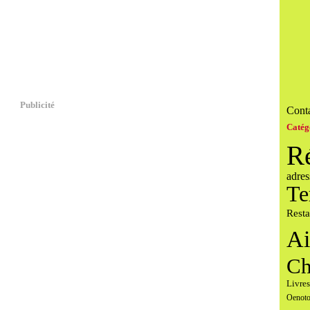
Publicité
Conta
Catég
R
adres
Te
Resta
Ai
Ch
Livres
Oenoto