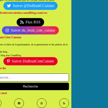
Suivre @DuBruitCCuisine
/bruitcotecuisine.canalblog.com/rss
Flux RSS
Suivre du_bruit_cote_cuisine
uit Côté Cuisine
ws et Infos de la gourmandise, de la gastronomie et des plaisirs de la
 du blog
n blog avec CanalBlog
Suivre DuBruitCoteCuisine
rche
z-moi