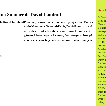
Articl
ento Summer de David Landriot
La Toura
Local ou
Pour sa première création en temps que Chef Pâtissi
Macarons
er du Mandarin Oriental-Paris, David Landriot a d
Biscuite
écidé de revisiter le célébrissime Saint Honoré . Ce
Des algu
gâteau à base de pâte à choux, feuilletage, crème pât
Herbes s
Mastercl
issière et crème légère, ainsi nommé en hommage...
Eve Card
Dessine 
Des cho
Dr. Jean
Dis, On 
Donny di
Cuisiner
Reify, d
Bilal Ha
Le Petit
Marcel B
Cresson 
Hollywoo
BD Une t
Street-f
Cuisine 
Dites-le
Népal, U
Champag