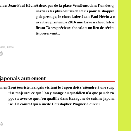
A deux pas de la place Vendôme, dans l'un des q
uartiers les plus courus de Paris pour le shoppin
g de prestige, le chocolatier Jean-Paul Hévin a o
uvert au printemps 2016 une Cave à chocolats o
ffrant "à ses précieux chocolats un lieu de séréni
té préservant...
Sucré
,
Cacao
japonais autrement
Tout touriste français visitant le Japon doit s'attendre à une surp
rise majeure: ce que l'on y mange au quotidien n'a que peu de ra
pports avec ce que l'on qualifie dans Hexagone de cuisine japona
ise. Un constat qui a incité Christopher Wagner à ouvrir...