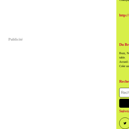
http:/
Publicité
Du Br
Buzz, Ne
table.
Accueil
Créer u
Reche
Suive