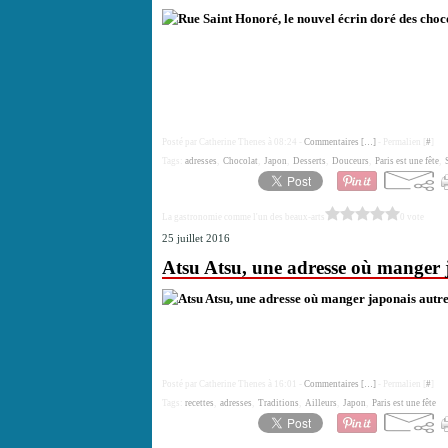
Posté par Catherine Thenes à 08:24 -
Commentaires [
…
]
- Permalien [
#
]
Tags:
adresses
,
Chocolat
,
Japon
,
Desserts
,
Douceurs
,
Paris est une fête
,
La gastronomie comme l'un des beaux-arts
0 vote
25 juillet 2016
Atsu Atsu, une adresse où manger 
Posté par Catherine Thenes à 16:01 -
Commentaires [
…
]
- Permalien [
#
]
Tags:
recettes
,
adresses
,
Traditions
,
Ailleurs
,
Japon
,
Paris est une fête