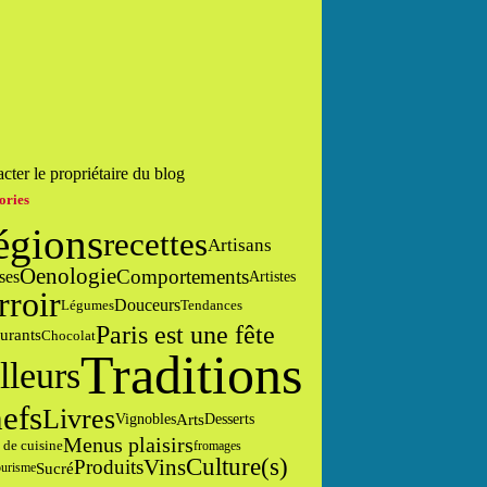
cter le propriétaire du blog
ories
égions
recettes
Artisans
Oenologie
Comportements
ses
Artistes
rroir
Douceurs
Tendances
Légumes
Paris est une fête
urants
Chocolat
Traditions
lleurs
efs
Livres
Arts
Desserts
Vignobles
Menus plaisirs
 de cuisine
fromages
Culture(s)
Vins
Produits
Sucré
urisme