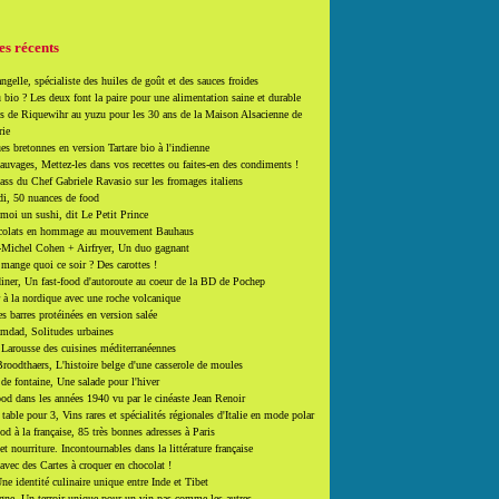
es récents
ngelle, spécialiste des huiles de goût et des sauces froides
 bio ? Les deux font la paire pour une alimentation saine et durable
 de Riquewihr au yuzu pour les 30 ans de la Maison Alsacienne de
rie
es bretonnes en version Tartare bio à l'indienne
auvages, Mettez-les dans vos recettes ou faites-en des condiments !
ass du Chef Gabriele Ravasio sur les fromages italiens
i, 50 nuances de food
moi un sushi, dit Le Petit Prince
colats en hommage au mouvement Bauhaus
-Michel Cohen + Airfryer, Un duo gagnant
mange quoi ce soir ? Des carottes !
ner, Un fast-food d'autoroute au coeur de la BD de Pochep
 à la nordique avec une roche volcanique
es barres protéinées en version salée
mdad, Solitudes urbaines
 Larousse des cuisines méditerranéennes
roodthaers, L'histoire belge d'une casserole de moules
de fontaine, Une salade pour l'hiver
d dans les années 1940 vu par le cinéaste Jean Renoir
able pour 3, Vins rares et spécialités régionales d'Italie en mode polar
ood à la française, 85 très bonnes adresses à Paris
et nourriture. Incontournables dans la littérature française
 avec des Cartes à croquer en chocolat !
ne identité culinaire unique entre Inde et Tibet
ne, Un terroir unique pour un vin pas comme les autres