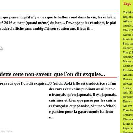
Tags
Traditi
x qui pensent qu'il n'y a pas que le ballon rond dans la vie, les échéanc
Région
Ailleur
'été 2016 auront (quand même) du bon ... Devançant les résultats, le pâti
Terroir
(
audard affiche sans ambiguïté son soutien aux Bleus (il...
Chefs
(
recettes
Livres
(
Paris es
Culture
Vins
(22
Oenolo
Menus p
Compor
Produit
ette cette non-saveur que l'on dit exquise...
Artisan
Douceu
© Yuichi Aoki Elle est traductrice et l'un
adresse
Sucré
(1
des rares écrivains publiant aussi bien e
Arts
(13
n français qu'en japonais. Il est japonais,
Restaur
cuisinier et, bien que passé par les cuisin
Dessert
es française et japonaise, vit une véritabl
Artistes
Vignobl
e passion pour la gastronomie italienn
Tendanc
e....
Chocol
Livres d
Légume
 fête
,
Italie
Oenoto