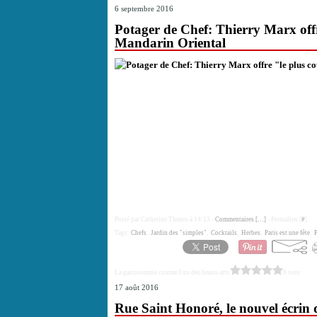
6 septembre 2016
Potager de Chef: Thierry Marx offre
Mandarin Oriental
Posté par Catherine Thenes à 14:13 -
Commentaires [
…
]
- Permalien [
#
]
Tags:
Chefs
,
Jardin des "simples"
,
Cocktails
,
Herbes
,
Paris est une fête
,
P
La gastronomie comme l'un des beaux-arts
0 vote
17 août 2016
Rue Saint Honoré, le nouvel écrin 