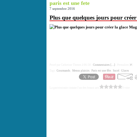
paris est une fete
7 septembre 2016
Plus que quelques jours pour crée
Posté par Catherine Thenes à 06:58 -
Commentaires [
…
]
- Permalien [
#
]
Tags:
Gourmands
,
Menus plaisirs
,
Paris est une fête
,
Sucré
,
Glaces
La gastronomie comme l'un des beaux-arts
0 vote