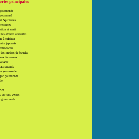
ories principales
 gourmande
 gourmand
et Spiritueux
bretonnes
tion et santé
utes affaires cessantes
e à cuisiner
naire japonais
Gastronomie
 des métiers de bouche
 aux fourneaux
la table
gastronomie
e gourmande
que gourmande
ie
ries
 en tous genres
e gourmande