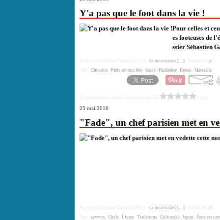
Y'a pas que le foot dans la vie !
Pour celles et ceu
es footeuses de l
ssier Sébastien G
Posté par Catherine Thenes à 17:11 -
Commentaires [
…
]
- Permalien [
#
]
Tags:
Chocolat
,
Paris est une fête
,
Sucré
,
Pâtisserie
,
Bières
,
Marseille
La gastronomie comme l'un des beaux-arts
0 vote
25 mai 2016
"Fade", un chef parisien met en ved
Posté par Catherine Thenes à 09:23 -
Commentaires [
…
]
- Permalien [
#
]
Tags:
saveurs
,
Chefs
,
Livres
,
Traditions
,
Culture(s)
,
Japon
,
Paris est une