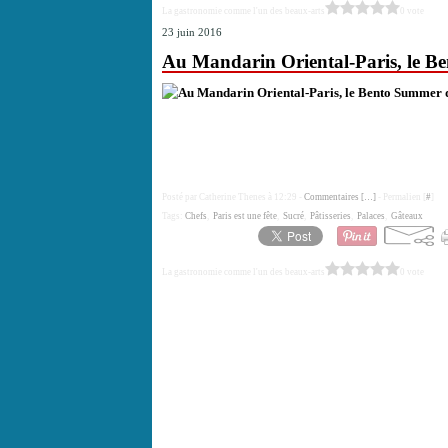
La gastronomie comme l'un des beaux-arts
0 vote
23 juin 2016
Au Mandarin Oriental-Paris, le B
Posté par Catherine Thenes à 12:29 -
Commentaires [
…
]
- Permalien [
#
]
Tags:
Chefs
,
Paris est une fête
,
Sucré
,
Pâtisseries
,
Palaces
,
Gâteaux
La gastronomie comme l'un des beaux-arts
0 vote