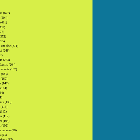
ons
(677)
s
(504)
s
(431)
391)
377)
(372)
295)
t une fête
(271)
(s)
(246)
7)
gie
(223)
laisirs
(204)
tements
(197)
s
(183)
s
(160)
rs
(147)
s
(144)
34)
1)
ants
(130)
s
(113)
(112)
es
(112)
es
(104)
at
(102)
e cuisine
(98)
s
(93)
urisme
(87)