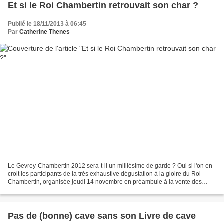
Et si le Roi Chambertin retrouvait son char ?
Publié le 18/11/2013 à 06:45
Par
Catherine Thenes
Le Gevrey-Chambertin 2012 sera-t-il un milllésime de garde ? Oui si l'on en
croit les participants de la très exhaustive dégustation à la gloire du Roi
Chambertin, organisée jeudi 14 novembre en préambule à la vente des
Hospices de Beaune 2013. Selon...
Pas de (bonne) cave sans son Livre de cave