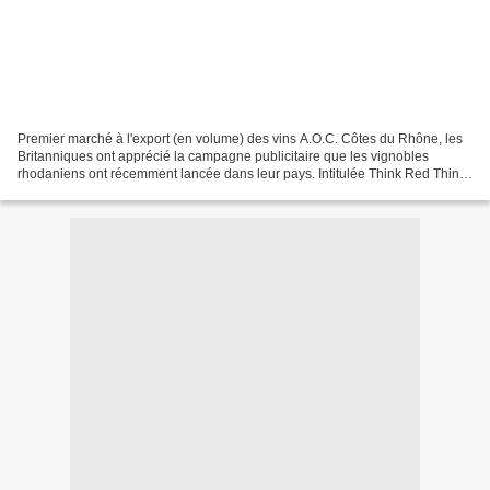
Premier marché à l'export (en volume) des vins A.O.C. Côtes du Rhône, les
Britanniques ont apprécié la campagne publicitaire que les vignobles
rhodaniens ont récemment lancée dans leur pays. Intitulée Think Red Think
Côtes du Rhône , cette campagne a...