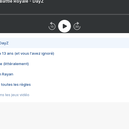
 Battle Royale - DayZ
 DayZ
 a 13 ans (et vous l'avez ignoré)
e (littéralement)
im Rayan
 toutes les règles
s les jeux vidéo
us choquant de Rockstar ? - Le scandale BULLY
e plus moche de Steam
du RÊVE tourne au CAUCHEMAR