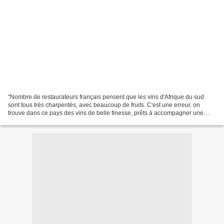
"Nombre de restaurateurs français pensent que les vins d'Afrique du sud
sont tous très charpentés, avec beaucoup de fruits. C'est une erreur, on
trouve dans ce pays des vins de belle finesse, prêts à accompagner une
gastronomie française élégante et raffinée"....