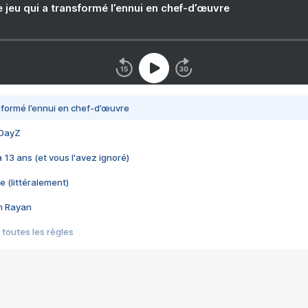
e jeu qui a transformé l’ennui en chef-d’œuvre
nsformé l’ennui en chef-d’œuvre
 DayZ
 a 13 ans (et vous l'avez ignoré)
e (littéralement)
im Rayan
 toutes les règles
s les jeux vidéo
us choquant de Rockstar ? - Le scandale BULLY
e plus moche de Steam