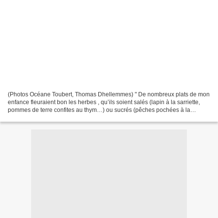
(Photos Océane Toubert, Thomas Dhellemmes) " De nombreux plats de mon
enfance fleuraient bon les herbes , qu’ils soient salés (lapin à la sarriette,
pommes de terre confites au thym…) ou sucrés (pêches pochées à la
verveine, tarte abricot-romarin…) —...