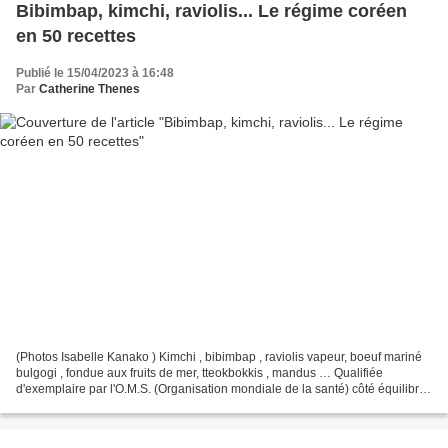
Bibimbap, kimchi, raviolis... Le régime coréen
en 50 recettes
Publié le 15/04/2023 à 16:48
Par
Catherine Thenes
(Photos Isabelle Kanako ) Kimchi , bibimbap , raviolis vapeur, boeuf mariné
bulgogi , fondue aux fruits de mer, tteokbokkis , mandus … Qualifiée
d'exemplaire par l'O.M.S. (Organisation mondiale de la santé) côté équilibre
nutritionnel, la cuisine coréenne...