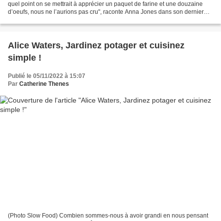
quel point on se mettrait à apprécier un paquet de farine et une douzaine
d’oeufs, nous ne l’aurions pas cru", raconte Anna Jones dans son dernier
ouvrage One Pot, Pan, Planet...
Alice Waters, Jardinez potager et cuisinez
simple !
Publié le 05/11/2022 à 15:07
Par
Catherine Thenes
(Photo Slow Food) Combien sommes-nous à avoir grandi en nous pensant