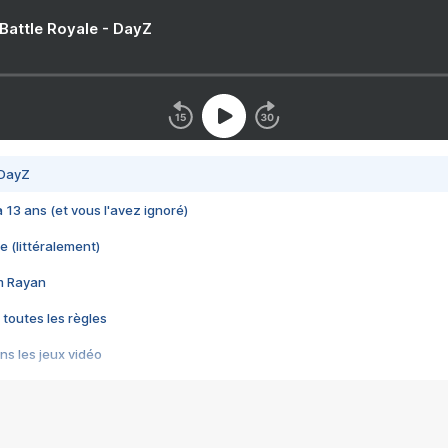
 Battle Royale - DayZ
 DayZ
 a 13 ans (et vous l'avez ignoré)
e (littéralement)
im Rayan
 toutes les règles
s les jeux vidéo
us choquant de Rockstar ? - Le scandale BULLY
e plus moche de Steam