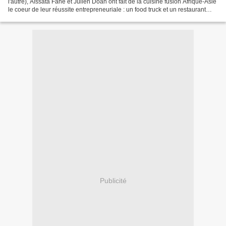
l'autre), Aïssata Fane et Julien Doan ont fait de la cuisine fusion Afrique-Asie
le coeur de leur réussite entrepreneuriale : un food truck et un restaurant
dans le 13ème et le 11ème...
Publicité