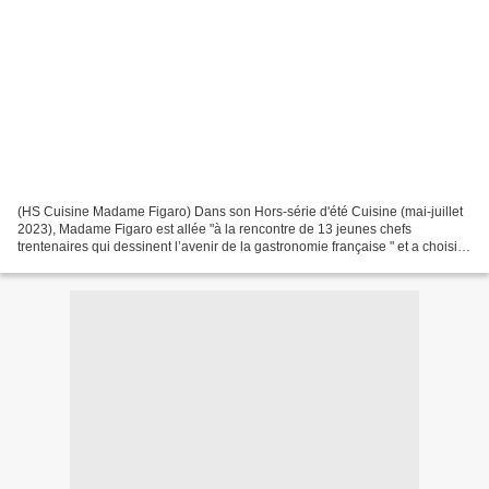
(HS Cuisine Madame Figaro) Dans son Hors-série d'été Cuisine (mai-juillet
2023), Madame Figaro est allée "à la rencontre de 13 jeunes chefs
trentenaires qui dessinent l’avenir de la gastronomie française " et a choisi le
jeune Chef Mory Sacko comme invité...