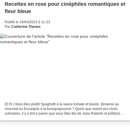
Recettes en rose pour cinéphiles romantiques et
fleur bleue
Publié le 18/04/2023 à 11:33
Par
Catherine Thenes
(D.R.) Vous êtes plutôt Spaghetti à la sauce tomate et basilic, Brownie au
chocolat ou Escargots à la bourguignonne ? Quels que soient vos choix
culinaires, il y a fort à parier que vous êtes fan de Julia Roberts et prêt(e)s à
adopter les plats que la...