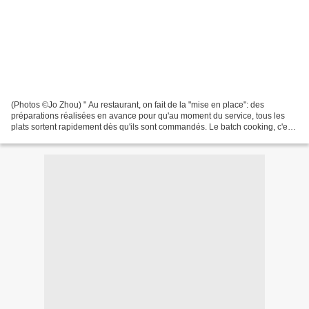
(Photos ©Jo Zhou) " Au restaurant, on fait de la "mise en place": des
préparations réalisées en avance pour qu'au moment du service, tous les
plats sortent rapidement dès qu'ils sont commandés. Le batch cooking, c'est
la même chose, mais adapté à la maison...