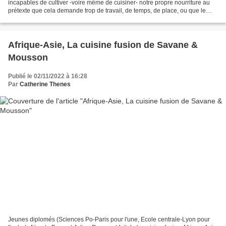
incapables de cultiver -voire même de cuisiner- notre propre nourriture au
prétexte que cela demande trop de travail, de temps, de place, ou que le
climat ne s'y prête pas ? Des a-priori...
Afrique-Asie, La cuisine fusion de Savane &
Mousson
Publié le 02/11/2022 à 16:28
Par
Catherine Thenes
Jeunes diplomés (Sciences Po-Paris pour l'une, Ecole centrale-Lyon pour