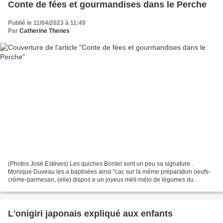
Conte de fées et gourmandises dans le Perche
Publié le 11/04/2023 à 11:49
Par
Catherine Thenes
(Photos José Estèves) Les quiches Bordel sont un peu sa signature .
Monique Duveau les a baptisées ainsi "car, sur la même préparation oeufs-
crème-parmesan, (elle) dispos e un joyeux méli-mélo de légumes du
moment et de produits de (son) frigo . (Ses)...
L'onigiri japonais expliqué aux enfants