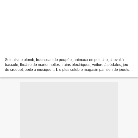
Soldats de plomb, trousseau de poupée, animaux en peluche, cheval à
bascule, théâtre de marionnettes, trains électriques, voiture à pédales, jeu
de croquet, boîte à musique… L e plus célèbre magasin parisien de jouets
Au Nain Bleu est connu depuis les...