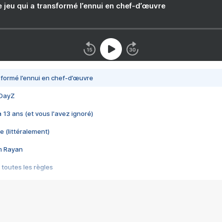
e jeu qui a transformé l’ennui en chef-d’œuvre
nsformé l’ennui en chef-d’œuvre
 DayZ
 a 13 ans (et vous l'avez ignoré)
e (littéralement)
im Rayan
 toutes les règles
s les jeux vidéo
us choquant de Rockstar ? - Le scandale BULLY
e plus moche de Steam