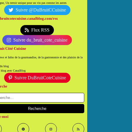
ne, Un terroir unique pour un vin pas comme les autres
Suivre @DuBruitCCuisine
/bruitcotecuisine.canalblog.com/rss
Flux RSS
Suivre du_bruit_cote_cuisine
uit Côté Cuisine
ws et Infos de la gourmandise, de la gastronomie et des plaisirs de la
 du blog
n blog avec CanalBlog
Suivre DuBruitCoteCuisine
rche
z-moi