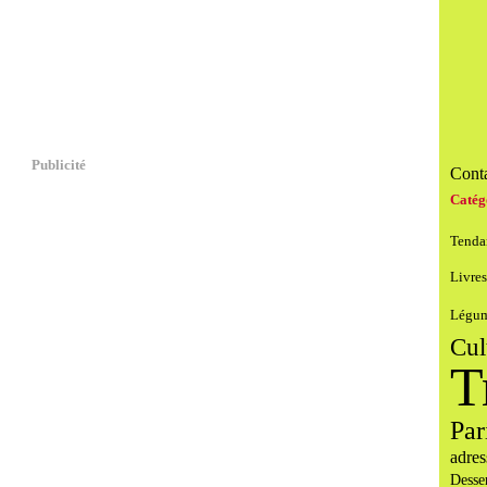
Publicité
Conta
Catég
Tenda
Livres
Légu
Cul
T
Par
adres
Desse