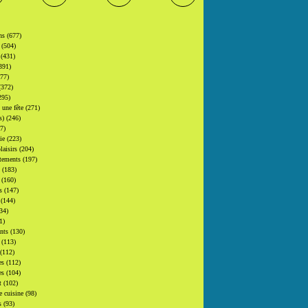
ons
(677)
s
(504)
s
(431)
391)
377)
(372)
295)
t une fête
(271)
(s)
(246)
7)
gie
(223)
laisirs
(204)
tements
(197)
s
(183)
s
(160)
rs
(147)
s
(144)
34)
1)
ants
(130)
s
(113)
(112)
es
(112)
es
(104)
at
(102)
e cuisine
(98)
s
(93)