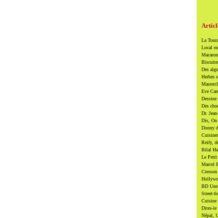
Articl
La Toura
Local ou
Macarons
Biscuite
Des algu
Herbes s
Mastercl
Eve Card
Dessine 
Des cho
Dr. Jean
Dis, On 
Donny di
Cuisiner
Reify, d
Bilal Ha
Le Petit
Marcel B
Cresson 
Hollywoo
BD Une t
Street-f
Cuisine 
Dites-le
Népal, U