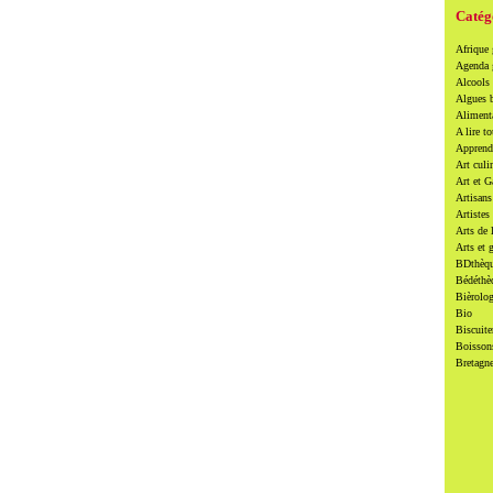
Catég
Afrique
Agenda
Alcools 
Algues 
Alimenta
A lire to
Apprendr
Art culi
Art et 
Artisans
Artistes
Arts de 
Arts et 
BDthèqu
Bédéthè
Bièrolog
Bio
Biscuite
Boissons
Bretagn