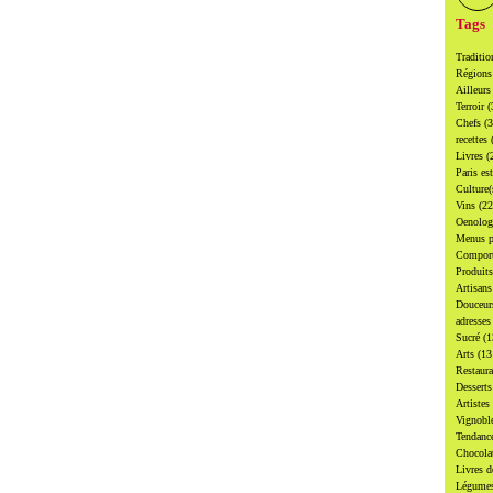
Tags
Traditi
Région
Ailleur
Terroir
(
Chefs
(
recettes
Livres
(
Paris es
Culture
Vins
(22
Oenolo
Menus p
Compor
Produit
Artisan
Douceu
adresse
Sucré
(1
Arts
(13
Restaur
Dessert
Artistes
Vignobl
Tendanc
Chocol
Livres d
Légume