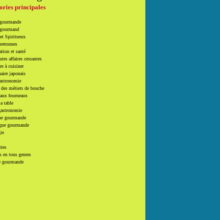
ories principales
 gourmande
 gourmand
et Spiritueux
bretonnes
tion et santé
utes affaires cessantes
e à cuisiner
naire japonais
Gastronomie
 des métiers de bouche
 aux fourneaux
la table
gastronomie
e gourmande
que gourmande
ie
ries
 en tous genres
e gourmande