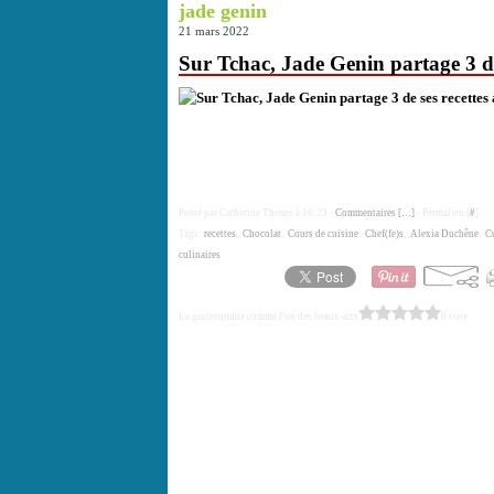
jade genin
21 mars 2022
Sur Tchac, Jade Genin partage 3 de
Posté par Catherine Thenes à 16:23 -
Commentaires [
…
]
- Permalien [
#
]
Tags:
recettes
,
Chocolat
,
Cours de cuisine
,
Chef(fe)s
,
Alexia Duchêne
,
Cu
culinaires
La gastronomie comme l'un des beaux-arts
0 vote