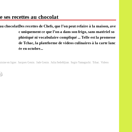
 ses recettes au chocolat
Des recettes de Chefs, que l’on peut refaire à la maison, ave
c uniquement ce que l’on a dans son frigo, sans matériel so
phistiqué ni vocabulaire compliqué ... Telle est la promesse
de Tchac, la plateforme de videos culinaires à la carte lanc
ée en octobre...
isine en ligne
,
Jacques Genin
,
Jade Genin
,
Julia Sedefdjian
,
Sugio Yamaguchi
,
Tchac
,
Videos