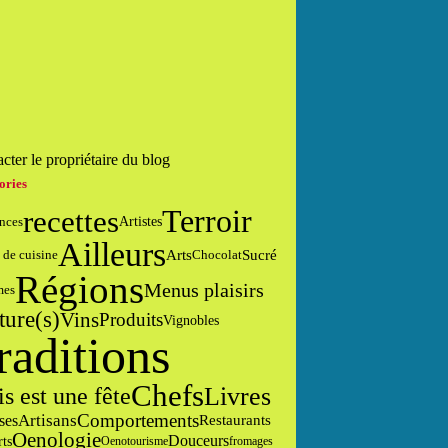
cter le propriétaire du blog
ories
Terroir
recettes
nces
Artistes
Ailleurs
Arts
Sucré
 de cuisine
Chocolat
Régions
Menus plaisirs
mes
ture(s)
Vins
Produits
Vignobles
raditions
Chefs
Livres
is est une fête
Comportements
Artisans
ses
Restaurants
Oenologie
Douceurs
rts
Oenotourisme
fromages