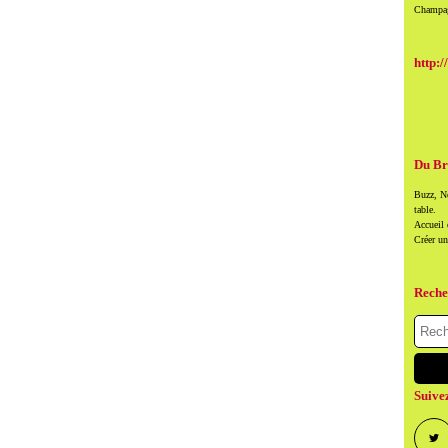
Champag
http:/
Du Br
Buzz, Ne
table.
Accueil
Créer u
Reche
Suive