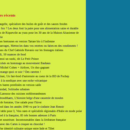
es récents
ngelle, spécialiste des huiles de goût et des sauces froides
 bio ? Les deux font la paire pour une alimentation saine et durable
 de Riquewihr au yuzu pour les 30 ans de la Maison Alsacienne de
rie
es bretonnes en version Tartare bio à l'indienne
auvages, Mettez-les dans vos recettes ou faites-en des condiments !
ass du Chef Gabriele Ravasio sur les fromages italiens
i, 50 nuances de food
moi un sushi, dit Le Petit Prince
colats en hommage au mouvement Bauhaus
-Michel Cohen + Airfryer, Un duo gagnant
mange quoi ce soir ? Des carottes !
ner, Un fast-food d'autoroute au coeur de la BD de Pochep
 à la nordique avec une roche volcanique
es barres protéinées en version salée
mdad, Solitudes urbaines
 Larousse des cuisines méditerranéennes
roodthaers, L'histoire belge d'une casserole de moules
de fontaine, Une salade pour l'hiver
d dans les années 1940 vu par le cinéaste Jean Renoir
able pour 3, Vins rares et spécialités régionales d'Italie en mode polar
ood à la française, 85 très bonnes adresses à Paris
et nourriture. Incontournables dans la littérature française
 avec des Cartes à croquer en chocolat !
ne identité culinaire unique entre Inde et Tibet