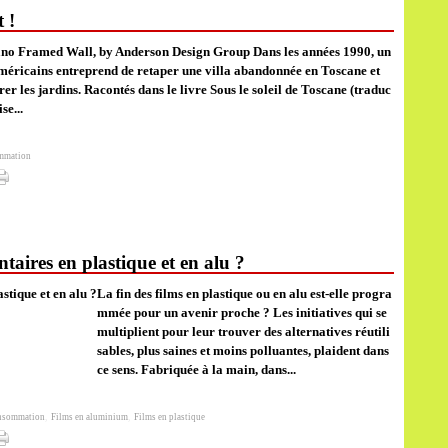
 !
iano Framed Wall, by Anderson Design Group Dans les années 1990, un
méricains entreprend de retaper une villa abandonnée en Toscane et
rer les jardins. Racontés dans le livre Sous le soleil de Toscane (traduc
se...
ommation
aires en plastique et en alu ?
La fin des films en plastique ou en alu est-elle progra
mmée pour un avenir proche ? Les initiatives qui se
multiplient pour leur trouver des alternatives réutili
sables, plus saines et moins polluantes, plaident dans
ce sens. Fabriquée à la main, dans...
onsommation
,
Films en aluminium
,
Films en plastique