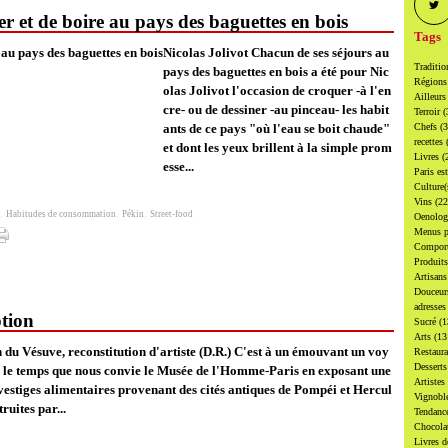
r et de boire au pays des baguettes en bois
Tags
Nicolas Jolivot Chacun de ses séjours au
Traditi
pays des baguettes en bois a été pour Nic
Région
olas Jolivot l'occasion de croquer -à l'en
Ailleur
cre- ou de dessiner -au pinceau- les habit
Terroir
(
ants de ce pays "où l'eau se boit chaude"
Chefs
(
recettes
et dont les yeux brillent à la simple prom
Livres
(
esse...
Paris es
Culture
Vins
(22
,
Habitudes de consommation
,
Pékin
,
Street-food
Oenolo
Menus p
Compor
Produit
Artisan
Douceu
adresse
ption
Sucré
(1
Arts
(13
 du Vésuve, reconstitution d'artiste (D.R.) C'est à un émouvant un voy
Restaur
Dessert
 le temps que nous convie le Musée de l'Homme-Paris en exposant une
Artistes
 vestiges alimentaires provenant des cités antiques de Pompéi et Hercul
Vignobl
ruites par...
Tendanc
Chocol
Livres d