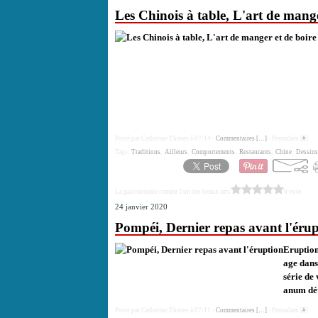
Les Chinois à table, L'art de mange
Posté par Catherine Thenes à 07:14 -
Commentaires [
…
]
- Permalien [
#
]
Tags:
Traditions
,
Ailleurs
,
Comportements
,
Restaurants
,
Chine
,
Dessins
La gastronomie comme l'un des beaux-arts
0 vote
24 janvier 2020
Pompéi, Dernier repas avant l'éru
Eruption
age dans
série de
anum dét
Posté par Catherine Thenes à 07:11 -
Commentaires [
…
]
- Permalien [
#
]