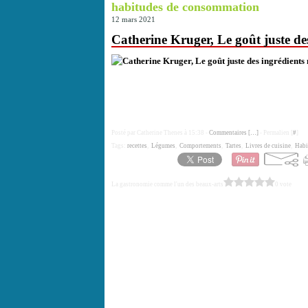
habitudes de consommation
12 mars 2021
Catherine Kruger, Le goût juste de
Posté par Catherine Thenes à 15:38 -
Commentaires [
…
]
- Permalien [
#
]
Tags:
recettes
,
Légumes
,
Comportements
,
Tartes
,
Livres de cuisine
,
Habi
La gastronomie comme l'un des beaux-arts
0 vote