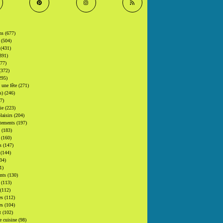
ons
(677)
s
(504)
s
(431)
391)
377)
(372)
295)
t une fête
(271)
(s)
(246)
7)
gie
(223)
laisirs
(204)
tements
(197)
s
(183)
s
(160)
rs
(147)
s
(144)
34)
1)
ants
(130)
s
(113)
(112)
es
(112)
es
(104)
at
(102)
e cuisine
(98)