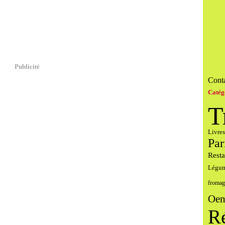
Publicité
Conta
Catég
T
Livres
Par
Resta
Légu
fromag
Oen
R