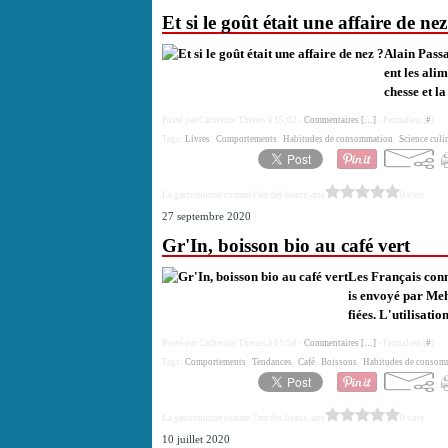
Et si le goût était une affaire de nez
Alain Passa
ent les alim
chesse et la
Posté par Catherine Thenes à 15:02 -
Commentaires [
…
]
- Permalien [
#
]
Tags:
Livres
,
Comportements
,
Habitudes de consommation
,
Science culi
La gastronomie comme l'un des beaux-arts
0 vote
27 septembre 2020
Gr'In, boisson bio au café vert
Les Français conn
is envoyé par Meh
fiées. L'utilisatio
Posté par Catherine Thenes à 11:58 -
Commentaires [
…
]
- Permalien [
#
]
Tags:
Comportements
,
Tendances
,
Café
,
Boissons
,
Habitudes de consom
La gastronomie comme l'un des beaux-arts
0 vote
10 juillet 2020