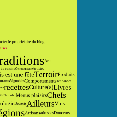
cter le propriétaire du blog
ories
raditions
Arts
 de cuisine
Artistes
Oenotourisme
Terroir
is est une fête
Produits
Comportements
urants
Vignobles
Tendances
recettes
Livres
Culture(s)
mes
Chefs
Menus plaisirs
Chocolat
es
Ailleurs
ologie
Vins
Desserts
égions
Artisans
adresses
Douceurs