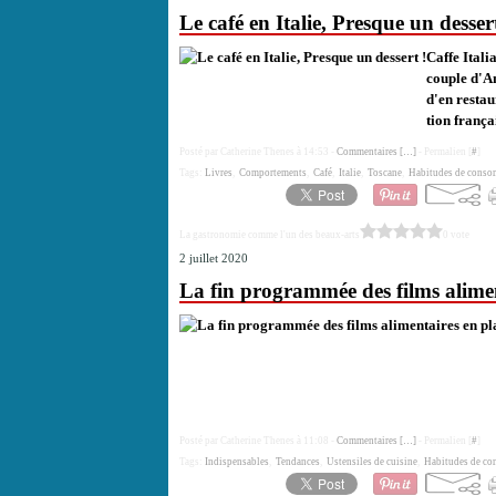
Le café en Italie, Presque un dessert
Caffe Ital
couple d'A
d'en restau
tion françai
Posté par Catherine Thenes à 14:53 -
Commentaires [
…
]
- Permalien [
#
]
Tags:
Livres
,
Comportements
,
Café
,
Italie
,
Toscane
,
Habitudes de cons
La gastronomie comme l'un des beaux-arts
0 vote
2 juillet 2020
La fin programmée des films aliment
Posté par Catherine Thenes à 11:08 -
Commentaires [
…
]
- Permalien [
#
]
Tags:
Indispensables
,
Tendances
,
Ustensiles de cuisine
,
Habitudes de c