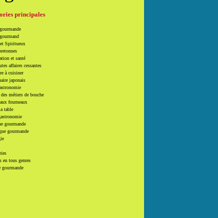
é
ories principales
 gourmande
 gourmand
et Spiritueux
bretonnes
tion et santé
utes affaires cessantes
e à cuisiner
naire japonais
Gastronomie
 des métiers de bouche
 aux fourneaux
la table
gastronomie
e gourmande
que gourmande
ie
ries
 en tous genres
e gourmande