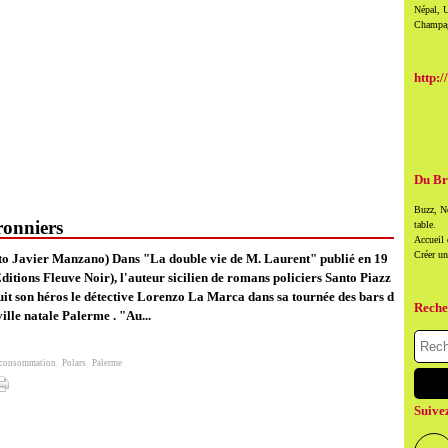
Népal, U
Champag
http:/
Du Br
Buzz, Ne
tronniers
table.
Accueil
Créer u
to Javier Manzano) Dans "La double vie de M. Laurent" publié en 19
ditions Fleuve Noir), l'auteur sicilien de romans policiers Santo Piazz
suit son héros le détective Lorenzo La Marca dans sa tournée des bars d
Reche
ville natale Palerme . "Au...
 consommation
,
Polars
,
Palerme
Suive