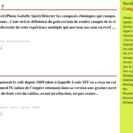
Sucr
 ?
Catég
rd (Photo Isabelle Spiri) Détecter les composés chimiques qui compos
Afrique
ents... Cette stricte définition du goût est loin de rendre compte de la ri
Agenda
 diversité de cette expérience multiple qui met tous nos sens en éveil ....
Alcools 
Algues 
Alimenta
A lire to
naire
,
Habitudes culinaires
Apprendr
Art culi
Art et 
Artisans
Artistes
Arts de 
Arts et 
BDthèqu
Bédéthè
aissent le café depuis 1669 (date à laquelle Louis XIV en a reçu un col
Bièrolog
med IV, sultan de l'empire ottoman) dans sa version aux graines torré
Bio
n du fruit vert du caféier, avant torréfaction, est par contre...
Biscuite
Boissons
Bretagn
mation
,
Arabica
,
Café vert
,
Caféine