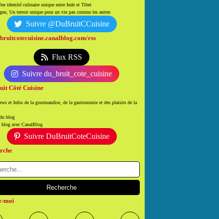
ne identité culinaire unique entre Inde et Tibet
ne, Un terroir unique pour un vin pas comme les autres
Suivre @DuBruitCCuisine
/bruitcotecuisine.canalblog.com/rss
Flux RSS
Suivre du_bruit_cote_cuisine
uit Côté Cuisine
ws et Infos de la gourmandise, de la gastronomie et des plaisirs de la
 du blog
n blog avec CanalBlog
Suivre DuBruitCoteCuisine
rche
z-moi