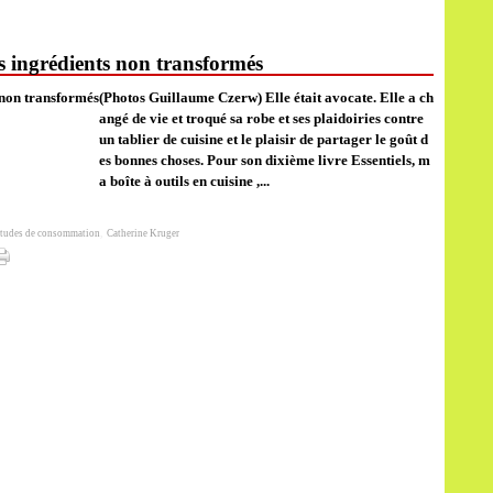
s ingrédients non transformés
(Photos Guillaume Czerw) Elle était avocate. Elle a ch
angé de vie et troqué sa robe et ses plaidoiries contre
un tablier de cuisine et le plaisir de partager le goût d
es bonnes choses. Pour son dixième livre Essentiels, m
a boîte à outils en cuisine ,...
tudes de consommation
,
Catherine Kruger