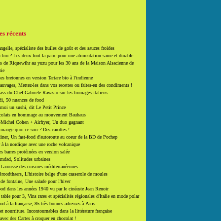
es récents
ngelle, spécialiste des huiles de goût et des sauces froides
 bio ? Les deux font la paire pour une alimentation saine et durable
 de Riquewihr au yuzu pour les 30 ans de la Maison Alsacienne de
rie
es bretonnes en version Tartare bio à l'indienne
auvages, Mettez-les dans vos recettes ou faites-en des condiments !
ass du Chef Gabriele Ravasio sur les fromages italiens
i, 50 nuances de food
moi un sushi, dit Le Petit Prince
colats en hommage au mouvement Bauhaus
-Michel Cohen + Airfryer, Un duo gagnant
mange quoi ce soir ? Des carottes !
ner, Un fast-food d'autoroute au coeur de la BD de Pochep
 à la nordique avec une roche volcanique
es barres protéinées en version salée
mdad, Solitudes urbaines
 Larousse des cuisines méditerranéennes
roodthaers, L'histoire belge d'une casserole de moules
de fontaine, Une salade pour l'hiver
d dans les années 1940 vu par le cinéaste Jean Renoir
able pour 3, Vins rares et spécialités régionales d'Italie en mode polar
ood à la française, 85 très bonnes adresses à Paris
et nourriture. Incontournables dans la littérature française
 avec des Cartes à croquer en chocolat !