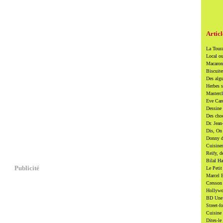
Articl
La Toura
Local ou
Macarons
Biscuite
Des algu
Herbes s
Mastercl
Eve Card
Dessine 
Des cho
Dr. Jean
Dis, On 
Donny di
Cuisiner
Reify, d
Bilal Ha
Publicité
Le Petit
Marcel B
Cresson 
Hollywoo
BD Une t
Street-f
Cuisine 
Dites-le