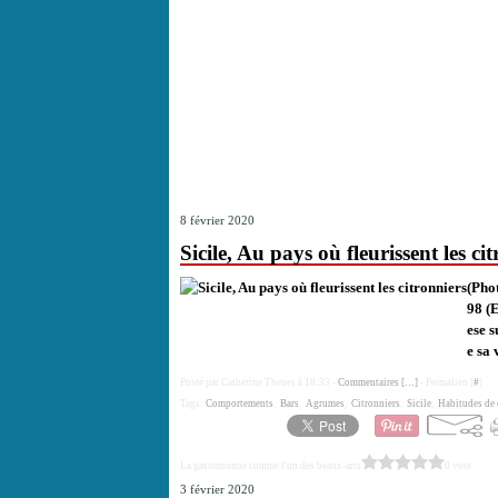
8 février 2020
Sicile, Au pays où fleurissent les ci
(Pho
98 (E
ese 
e sa 
Posté par Catherine Thenes à 18:33 -
Commentaires [
…
]
- Permalien [
#
]
Tags:
Comportements
,
Bars
,
Agrumes
,
Citronniers
,
Sicile
,
Habitudes de
La gastronomie comme l'un des beaux-arts
0 vote
3 février 2020