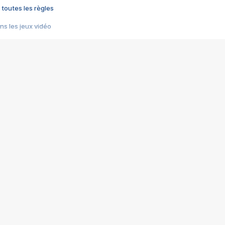
 toutes les règles
s les jeux vidéo
us choquant de Rockstar ? - Le scandale BULLY
e plus moche de Steam
du RÊVE tourne au CAUCHEMAR
pendant 8 heures
it… à tort
umiliés par un jeu vidéo
ire - Final Fantasy 8
ti un empire - Age of Empires
story DOFUS
tard, il crée l'un des pires jeux de tous les temps, MindsEye.