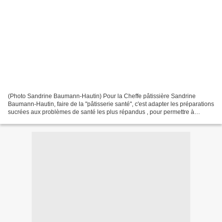
(Photo Sandrine Baumann-Hautin) Pour la Cheffe pâtissière Sandrine
Baumann-Hautin, faire de la "pâtisserie santé", c'est adapter les préparations
sucrées aux problèmes de santé les plus répandus , pour permettre à
chacun de (re)trouver le plaisir de manger...