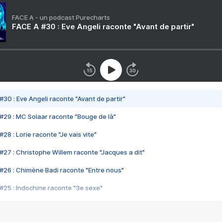
FACE A - un podcast Purecharts
FACE A #30 : Eve Angeli raconte "Avant de partir"
#30 : Eve Angeli raconte "Avant de partir"
#29 : MC Solaar raconte "Bouge de là"
28 : Lorie raconte "Je vais vite"
#27 : Christophe Willem raconte "Jacques a dit"
#26 : Chimène Badi raconte "Entre nous"
#25 : Indochine raconte "3e sexe"
#24 : Zaho raconte "C'est chelou"