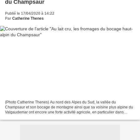
du Champsaur
Publié le 17/04/2020 à 14:22
Par
Catherine Thenes
(Photo Catherine Thenes) Au nord des Alpes du Sud, la vallée du
Champsaur et son bocage de montagne ainsi que sa voisine plus alpine du
Valgaudemar ont encore une forte activité agricole, en particulier dans
l'élevage (vaches, brebis, chèvres..). Aujourd'hui,...