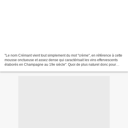
"Le nom Crémant vient tout simplement du mot "crème", en référence à cette
mousse onctueuse et assez dense qui caractérisait les vins effervescents
élaborés en Champagne au 19e siècle". Quoi de plus naturel donc pour
Pierre du Couëdic, délégué général...