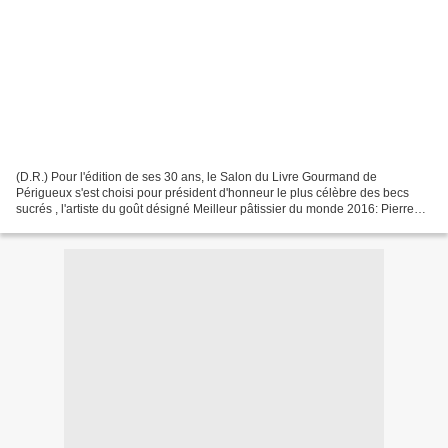
(D.R.) Pour l'édition de ses 30 ans, le Salon du Livre Gourmand de
Périgueux s'est choisi pour président d'honneur le plus célèbre des becs
sucrés , l'artiste du goût désigné Meilleur pâtissier du monde 2016: Pierre
Hermé. Du 23 au 25 novembre 2018, ce...