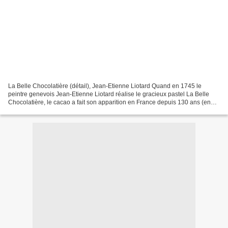
La Belle Chocolatière (détail), Jean-Etienne Liotard Quand en 1745 le
peintre genevois Jean-Etienne Liotard réalise le gracieux pastel La Belle
Chocolatière, le cacao a fait son apparition en France depuis 130 ans (en
1615, à l'occasion du mariage d'Anne...