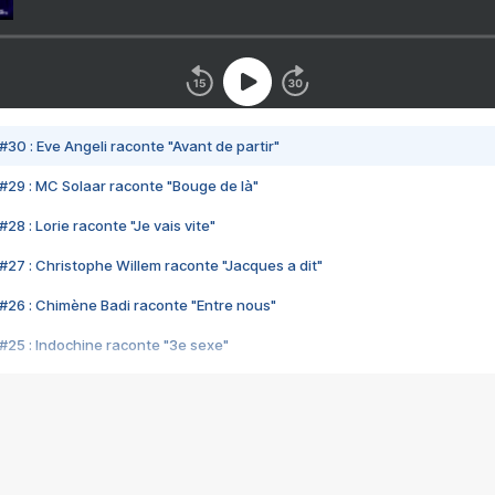
#30 : Eve Angeli raconte "Avant de partir"
#29 : MC Solaar raconte "Bouge de là"
28 : Lorie raconte "Je vais vite"
#27 : Christophe Willem raconte "Jacques a dit"
#26 : Chimène Badi raconte "Entre nous"
#25 : Indochine raconte "3e sexe"
#24 : Zaho raconte "C'est chelou"
#23 : Patrick Bruel raconte "Au café des délices"
#22 : Kyo raconte "Le chemin"