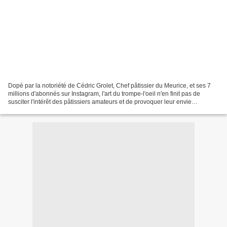
Dopé par la notoriété de Cédric Grolet, Chef pâtissier du Meurice, et ses 7
millions d'abonnés sur Instagram, l'art du trompe-l'oeil n'en finit pas de
susciter l'intérêt des pâtissiers amateurs et de provoquer leur envie
d'appprendre à en faire autant...