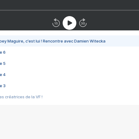
bey Maguire, c'est lui ! Rencontre avec Damien Witecka
e 6
e 5
e 4
e 3
s créatrices de la VF !
e 2
e 1
e Mektoub My Love arrive enfin ! Rencontre avec Shaïn Boumedine et Sal