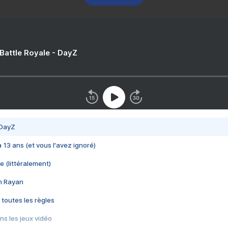
 Battle Royale - DayZ
 DayZ
 a 13 ans (et vous l'avez ignoré)
e (littéralement)
im Rayan
 toutes les règles
s les jeux vidéo