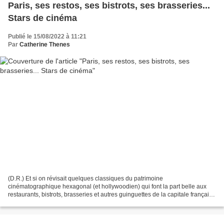
Paris, ses restos, ses bistrots, ses brasseries...
Stars de cinéma
Publié le 15/08/2022 à 11:21
Par
Catherine Thenes
(D.R.) Et si on révisait quelques classiques du patrimoine
cinématographique hexagonal (et hollywoodien) qui font la part belle aux
restaurants, bistrots, brasseries et autres guinguettes de la capitale française
? Et si on s'attardait un instant sur...