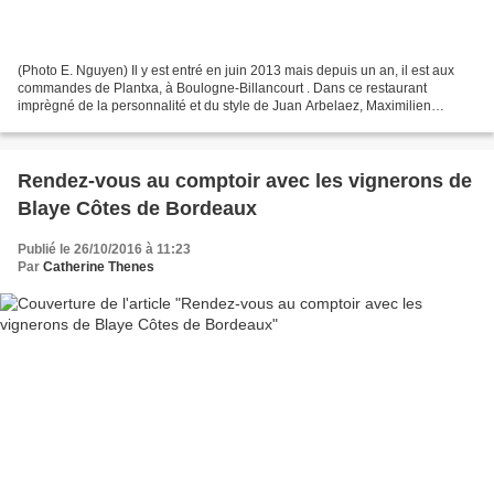
(Photo E. Nguyen) Il y est entré en juin 2013 mais depuis un an, il est aux
commandes de Plantxa, à Boulogne-Billancourt . Dans ce restaurant
imprègné de la personnalité et du style de Juan Arbelaez, Maximilien
Kunziar "s'éclate" à tracer les contours...
Rendez-vous au comptoir avec les vignerons de
Blaye Côtes de Bordeaux
Publié le 26/10/2016 à 11:23
Par
Catherine Thenes