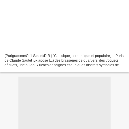
(Parigramme/Coll Sautet/D.R.) "Classique, authentique et populaire, le Paris
de Claude Sautet juxtapose (...) des brasseries de quartiers, des troquets
désuets, une ou deux riches enseignes et quelques discrets symboles de
l'élégance intemporelle à la...