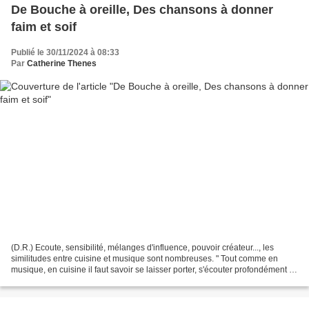
De Bouche à oreille, Des chansons à donner
faim et soif
Publié le 30/11/2024 à 08:33
Par
Catherine Thenes
(D.R.) Ecoute, sensibilité, mélanges d'influence, pouvoir créateur..., les
similitudes entre cuisine et musique sont nombreuses. " Tout comme en
musique, en cuisine il faut savoir se laisser porter, s'écouter profondément ,
explique le chef et chroniqueur...