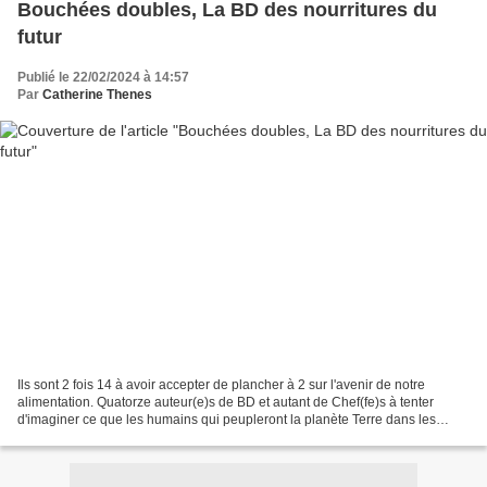
Bouchées doubles, La BD des nourritures du
futur
Publié le 22/02/2024 à 14:57
Par
Catherine Thenes
Ils sont 2 fois 14 à avoir accepter de plancher à 2 sur l'avenir de notre
alimentation. Quatorze auteur(e)s de BD et autant de Chef(fe)s à tenter
d'imaginer ce que les humains qui peupleront la planète Terre dans les
siècles à venir pourraient bien avoir...