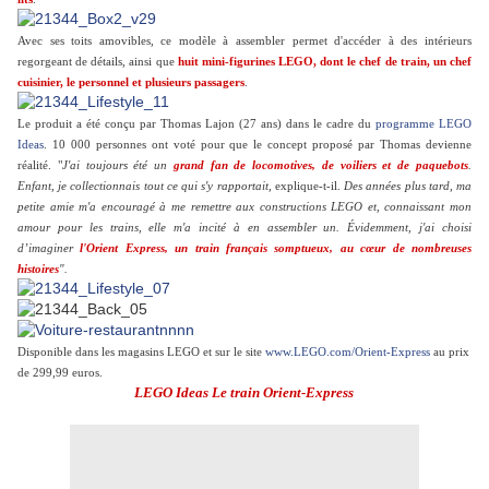
Avec ses toits amovibles, ce modèle à assembler permet d'accéder à des intérieurs
regorgeant de détails, ainsi que
huit mini-figurines LEGO, dont le chef de train, un chef
cuisinier, le personnel et plusieurs passagers
.
Le produit a été conçu par Thomas Lajon (27 ans) dans le cadre du
programme LEGO
Ideas
. 10 000 personnes ont voté pour que le concept proposé par Thomas devienne
réalité. "
J'ai toujours été un
grand fan de locomotives, de voiliers et de paquebots
.
Enfant, je collectionnais tout ce qui s'y rapportait,
explique-t-il.
Des années plus tard, ma
petite amie m'a encouragé à me remettre aux constructions LEGO et, connaissant mon
amour pour les trains, elle m'a incité à en assembler un. Évidemment, j'ai choisi
d’imaginer
l'Orient Express, un train français somptueux, au cœur de nombreuses
histoires
".
Disponible dans les magasins LEGO et sur le site
www.LEGO.com/Orient-Express
au prix
de 299,99 euros.
LEGO Ideas Le train Orient-Express