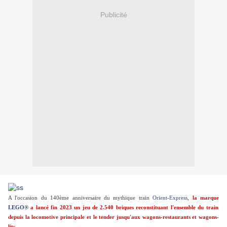
Publicité
A l'occasion du 140ème anniversaire du mythique train
Orient-Express
,
la marque
LEGO®
a lancé fin 2023 un jeu de 2.540 briques reconstituant l'ensemble du train
depuis la locomotive principale et le tender jusqu'aux wagons-restaurants et wagons-
lits
.