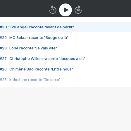
#30 : Eve Angeli raconte "Avant de partir"
#29 : MC Solaar raconte "Bouge de là"
28 : Lorie raconte "Je vais vite"
#27 : Christophe Willem raconte "Jacques a dit"
#26 : Chimène Badi raconte "Entre nous"
#25 : Indochine raconte "3e sexe"
#24 : Zaho raconte "C'est chelou"
#23 : Patrick Bruel raconte "Au café des délices"
#22 : Kyo raconte "Le chemin"
#21 : Nolwenn Leroy raconte "Cassé"