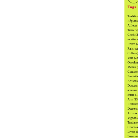
Tags
Traditi
Région
Ailleur
Terroir
(
Chefs
(
recettes
Livres
(
Paris es
Culture
Vins
(22
Oenolo
Menus p
Compor
Produit
Artisan
Douceu
adresse
Sucré
(1
Arts
(13
Restaur
Dessert
Artistes
Vignobl
Tendanc
Chocol
Livres d
Légume