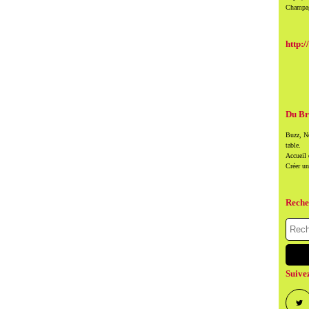
Champag
http:/
Du Br
Buzz, Ne
table.
Accueil
Créer u
Reche
Suive