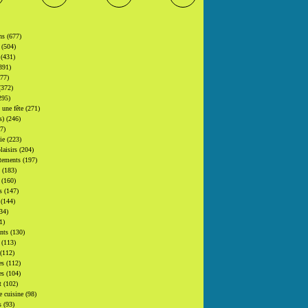
ons
(677)
s
(504)
s
(431)
391)
377)
(372)
295)
t une fête
(271)
(s)
(246)
7)
gie
(223)
laisirs
(204)
tements
(197)
s
(183)
s
(160)
rs
(147)
s
(144)
34)
1)
ants
(130)
s
(113)
(112)
es
(112)
es
(104)
at
(102)
e cuisine
(98)
s
(93)