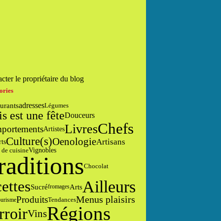
cter le propriétaire du blog
ories
adresses
urants
Légumes
is est une fête
Douceurs
Chefs
Livres
portements
Artistes
Culture(s)
Oenologie
Artisans
rts
 de cuisine
Vignobles
raditions
Chocolat
Ailleurs
cettes
Sucré
Arts
fromages
Menus plaisirs
Produits
Tendances
urisme
Régions
rroir
Vins