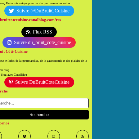
ne, Un terroir unique pour un vin pas comme les autres
Suivre @DuBruitCCuisine
/bruitcotecuisine.canalblog.com/rss
Flux RSS
Suivre du_bruit_cote_cuisine
uit Côté Cuisine
ws et Infos de la gourmandise, de la gastronomie et des plaisirs de la
 du blog
n blog avec CanalBlog
Suivre DuBruitCoteCuisine
rche
z-moi