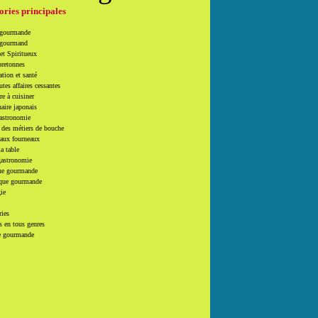
ories principales
 gourmande
 gourmand
et Spiritueux
bretonnes
tion et santé
utes affaires cessantes
e à cuisiner
naire japonais
Gastronomie
 des métiers de bouche
 aux fourneaux
la table
gastronomie
e gourmande
que gourmande
ie
ries
 en tous genres
e gourmande