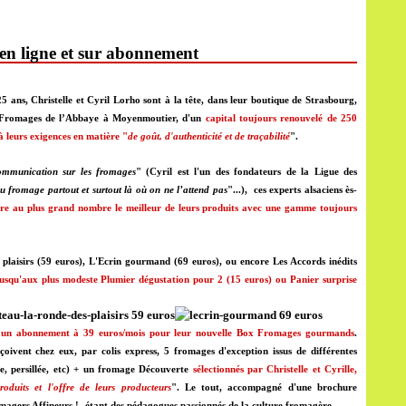
en ligne et sur abonnement
5 ans, Christelle et Cyril Lorho sont à la tête, dans leur
boutique de Strasbourg
,
Fromages de l’Abbaye
à Moyenmoutier, d'un
capital toujours renouvelé de 250
à leurs exigences en matière "
de goût, d'authenticité et de traçabilité
".
communication sur les fromages
" (Cyril est l'un des fondateurs de la
Ligue des
u fromage partout et surtout là où on ne l’attend pas
"...),
ces experts alsaciens ès-
tre au plus grand nombre le meilleur de leurs produits avec une gamme toujours
aisirs (59 euros), L'Ecrin gourmand (69 euros), ou encore Les Accords inédits
usqu'aux plus modeste Plumier dégustation pour 2
(15 euros) ou Panier surprise
t un abonnement à 39 euros/mois pour leur nouvelle Box Fromages gourmands
.
ivent chez eux, par colis express, 5 fromages d'exception issus de différentes
ite, persillée, etc) + un fromage Découverte
sélectionnés par Christelle et Cyrille,
oduits et l'offre de leurs producteurs
". Le tout, accompagné d'une brochure
omagers Affineurs !- étant des pédagogues passionnés de la culture fromagère.