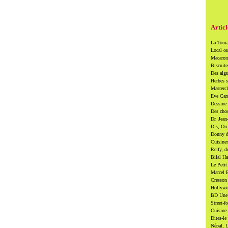
Articl
La Toura
Local ou
Macarons
Biscuite
Des algu
Herbes s
Mastercl
Eve Card
Dessine 
Des cho
Dr. Jean
Dis, On 
Donny di
Cuisiner
Reify, d
Bilal Ha
Le Petit
Marcel B
Cresson 
Hollywoo
BD Une t
Street-f
Cuisine 
Dites-le
Népal, U