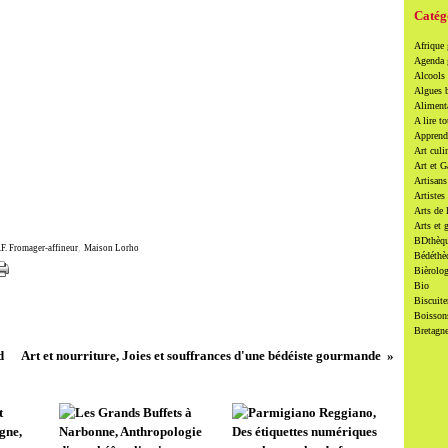
Catég
Afrique
Agenda
Alcools 
Algues 
Alimenta
A lire to
Apprendr
Art culi
Art et 
Artisans
Artistes
Arts de 
Arts et 
BDthèqu
F. Fromager-affineur
,
Maison Lorho
Bédéthè
Bièrolog
Bio
Biscuite
Boissons
Bretagn
d
Art et nourriture, Joies et souffrances d'une bédéiste gourmande