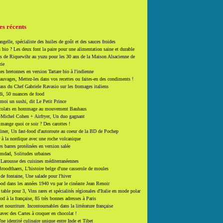
es récents
ngelle, spécialiste des huiles de goût et des sauces froides
 bio ? Les deux font la paire pour une alimentation saine et durable
 de Riquewihr au yuzu pour les 30 ans de la Maison Alsacienne de
rie
es bretonnes en version Tartare bio à l'indienne
auvages, Mettez-les dans vos recettes ou faites-en des condiments !
ass du Chef Gabriele Ravasio sur les fromages italiens
i, 50 nuances de food
moi un sushi, dit Le Petit Prince
colats en hommage au mouvement Bauhaus
-Michel Cohen + Airfryer, Un duo gagnant
mange quoi ce soir ? Des carottes !
ner, Un fast-food d'autoroute au coeur de la BD de Pochep
 à la nordique avec une roche volcanique
es barres protéinées en version salée
mdad, Solitudes urbaines
 Larousse des cuisines méditerranéennes
roodthaers, L'histoire belge d'une casserole de moules
de fontaine, Une salade pour l'hiver
d dans les années 1940 vu par le cinéaste Jean Renoir
able pour 3, Vins rares et spécialités régionales d'Italie en mode polar
ood à la française, 85 très bonnes adresses à Paris
et nourriture. Incontournables dans la littérature française
 avec des Cartes à croquer en chocolat !
ne identité culinaire unique entre Inde et Tibet