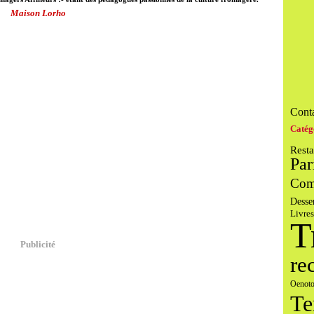
Maison Lorho
Conta
Catég
Resta
Par
Com
Desse
Livres
T
Publicité
re
Oenoto
Te