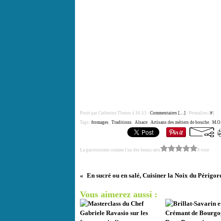
Posté par Catherine Thenes à 16:53 -
Commentaires [
…
]
- Permalien [
#
]
Tags:
fromages
,
Traditions
,
Alsace
,
Artisans des métiers de bouche
,
M.O.
La gastronomie comme l'un des beaux-arts
0 vote
En sucré ou en salé, Cuisiner la Noix du Périgor
Vous aimerez aussi :