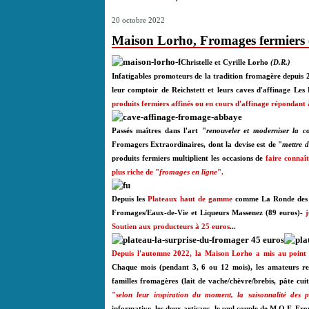
20 octobre 2022
Maison Lorho, Fromages fermiers 
Christelle et Cyrille Lorho
(D.R.)
Infatigables promoteurs de la tradition fromagère depuis 2
leur
comptoir
de Reichstett et leurs caves d'affinage
Les 
produits fermiers affinés ou en cours d'affinage répondant 
Passés maîtres dans l'art "
renouveler et moderniser la 
Fromagers Extraordinaires
, dont la devise est de "
mettre d
produits fermiers multiplient les occasions de
faire connaî
plus riche de
"
fromages en ligne
".
Depuis les
Plateaux haut de gamme
comme La Ronde des pl
Fromages/Eaux-de-Vie et Liqueurs Massenez (89 euros)-
j
Soutien aux producteurs à 25 euros
...
Depuis l'automne 2022, la Maison Lorho a mis au poin
Chaque mois (pendant 3, 6 ou 12 mois), les amateurs reço
familles fromagères (lait de vache/chèvre/brebis, pâte cu
"
selon leur inspiration du moment, la saisonnalité des pr
informative, les deux artisans -le seul couple de M.O.F. Fr