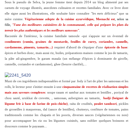
Sous le pseudo de Selva, la jeune femme tient depuis 2014 un blog alimenté par ses
carnets de voyage illustrés, anecdotes culinaires et recettes familiales. Avec ce livre dont
elle signe aussi les illustrations, elle souhaite faire connaître
"
les mets délicieux
" que sa
mère cuisine.
Végétarienne adepte de la cuisine ayurvédique, Meenachi est
, selon sa
fille,
"l'une
des meilleures cuisinières de la communauté, celle qui prépare les plats du
terroir les plus authentiques et les meilleurs samossas"
.
R
acontée de l'intérieur, la cuisine familiale tamoule -qui s'appuie sur un éventail de
condiments (cumin, graines de moutarde, feuilles de curry, coriandre, cannelle,
cardamome, piments, tamarin…)
requiert d'abord de s'équiper d'une
épicerie de base
:
épices et herbes donc, mais aussi riz, huiles, préparations maison comme le jus de tamarin,
la pâte ail-gingembre, le garam masala (un mélange d'épices à dominante de girofle,
cannelle, coriandre et cardamome), ghee (beurre clarifié),...
Muni de ces ingrédients indispensables et formé par Jody à l'art de plier les samossas et les
rolls, le lecteur peut s'initier ensuite à une
cinquantaine de recettes de réalisation simples
mais aux saveurs complexes
: soupe rasam et sambar aux tomates et lentilles , poriyal de
chou sauté, urukkai de crevette, , samossas, aubergines au tamarin,
badji (beignet de
légume frit à base de farine de pois chiche)
, raïta de crudités,
poulet tandoori
, pickles
de groseilles à maquereau, dal (sauce de lentilles), chutneys, confiture de tomates, pains
traditionnels comme les chapatis et les pooris, diverses sauces (végétariennes ou non)
pour accompagner les riz ou les légumes cuisinés, sans oublier quelques boissons et
douceurs comme le payasam...