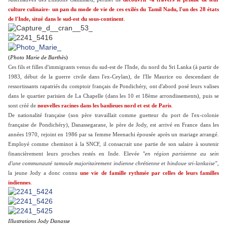
culture culinaire- un pan du mode de vie de ces exilés du Tamil Nadu, l'un des 28 états
de l'Inde, situé dans le sud-est du sous-continent
.
(
Photo Marie de Barth
ès
)
Ces fils et filles d'immigrants venus du sud-est de l'Inde, du nord du Sri Lanka (à partir de
1983, début de la guerre civile dans l'ex-Ceylan), de l'Ile Maurice ou descendant de
ressortissants rapatriés du comptoir français de Pondichéry, ont d'abord posé leurs valises
dans le quartier parisien de La Chapelle (dans les 10 et 18ème arrondissements), puis se
sont créé de
nouvelles racines dans les
banlieues nord et est de Paris
.
De nationalité française (son père travaillait comme guetteur du port de l'ex-colonie
française de Pondichéry), Danassegarane, le père de Jody, est arrivé en France dans les
années 1970, rejoint en 1986 par sa femme Meenachi épousée après un mariage arrangé.
Employé comme
cheminot à la SNCF, il consacrait une partie de son salaire à soutenir
financièrement leurs proches restés en Inde. Elevée "
en région parisienne au sein
d'une communauté tamoule majoritairement indienne chrétienne et hindoue sri-lankaise",
la jeune Jody a donc connu
une vie de famille rythmée par celles de leurs familles
indiennes
.
Illustrations Jody Danasse