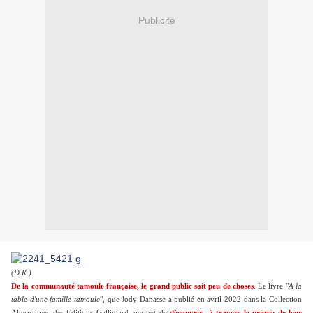
Publicité
(D.R.)
De la communauté tamoule française, le grand public sait peu de choses
. Le livre "
A la
table d'une famille tamoule
", que Jody Danasse a publié en avril 2022 dans la Collection
Alternatives des Editions Gallimard, permet de
découvrir -à travers le prisme de leur