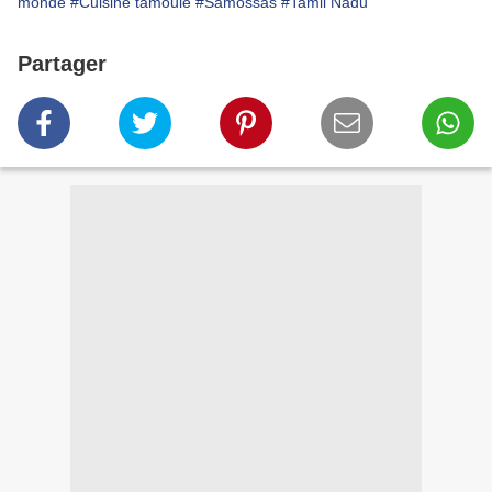
monde
#Cuisine tamoule
#Samossas
#Tamil Nadu
Partager