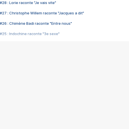
28 : Lorie raconte "Je vais vite"
#27 : Christophe Willem raconte "Jacques a dit"
#26 : Chimène Badi raconte "Entre nous"
#25 : Indochine raconte "3e sexe"
#24 : Zaho raconte "C'est chelou"
#23 : Patrick Bruel raconte "Au café des délices"
#22 : Kyo raconte "Le chemin"
#21 : Nolwenn Leroy raconte "Cassé"
#20 : Patrick Hernandez raconte "Born to be alive"
#19 : Lorie raconte "Près de moi"
#18 : Michael Jones raconte "A nos actes manqués" (avec Jean-Jacque
#17 : Khaled raconte "Aïcha"
#16 : Corneille raconte "Parce qu'on vient de loin"